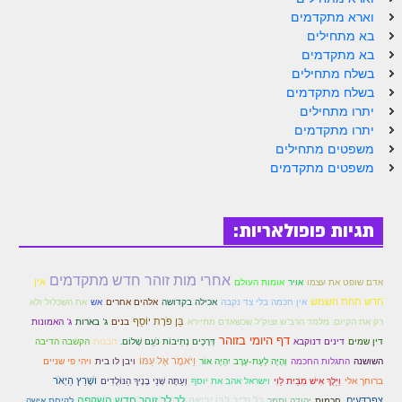
הזוהר הקדוש ויחי מתקדמים
וארא מתקדמים
ספר הזוהר – שמות
בא מתחילים
בא מתקדמים
הזוהר הקדוש שמות מתחילים
בשלח מתחילים
בשלח מתקדמים
הזוהר הקדוש שמות מתקדמים
יתרו מתחילים
יתרו מתקדמים
הזוהר הקדוש וארא מתחילים
משפטים מתחילים
משפטים מתקדמים
הזוהר הקדוש וארא מתקדמים
הזוהר הקדוש בא מתחילים
תגיות פופולאריות:
הזוהר הקדוש בא מתקדמים
הזוהר הקדוש בשלח מתחילים
אחרי מות זוהר חדש מתקדמים
אין
אדם שופט את עצמו
אויר
אומות העולם
הזוהר הקדוש בשלח מתקדמים
חדש תחת השמש
אין חכמה בלי צד נקבה
אכילה בקדושה
אלהים אחרים
אש
את השכלול ולא
בֵּן פֹּרָת יוֹסֵף
בנים
רק את הקיום. מלמד הרב"ש זצוק"ל שכשאדם מתיירא
ג' בארות
ג' האמונות
הזוהר הקדוש יתרו מתחילים
דף היומי בזוהר
דְּרָכֶים נְתִיבוֹת נֹעַם שָׁלוֹם.
הבנות
הקשבה הדיבה
דין שמים
דינים דנוקבא
וַיֹּאמֶר אֶל עַמּוֹ
ויהי פי שניים
השושנה
התגלות החכמה
וְהָיָה לְעֵת-עֶרֶב יִהְיֶה אוֹר
ויבן לו בית
הזוהר הקדוש יתרו מתקדמים
ברוחך אלי
וַיֵּלֶךְ אִישׁ מִבֵּית לֵוִי
ושָׁרַץ הַיְאֹר
וישראל אהב את יוסף
וְעַתָּה שְׁנֵי בָנֶיךָ הַנּוֹלָדִים
משפטים מתחילים
לך לך זוהר חדש השקפה
צְפַרְדְּעִים.
יהודה ותמר
כֹּל נְדִיב לִבּוֹ יְבִיאֶהָ
לקיחת אישה
חכמות