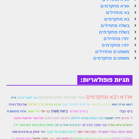
הזוהר הקדוש ויחי מתקדמים
וארא מתקדמים
ספר הזוהר – שמות
בא מתחילים
בא מתקדמים
הזוהר הקדוש שמות מתחילים
בשלח מתחילים
בשלח מתקדמים
הזוהר הקדוש שמות מתקדמים
יתרו מתחילים
יתרו מתקדמים
הזוהר הקדוש וארא מתחילים
משפטים מתחילים
משפטים מתקדמים
הזוהר הקדוש וארא מתקדמים
הזוהר הקדוש בא מתחילים
תגיות פופולאריות:
הזוהר הקדוש בא מתקדמים
הזוהר הקדוש בשלח מתחילים
אדרא רבא מתקדמים
אחרי מות זוהר חדש מתקדמים
איך לקבל ברכה
אית
הזוהר הקדוש בשלח מתקדמים
ארץ ישראל
רוגזא ואית רוגזא
אכילה בקדושה
אל תראי תולעת יעקב
ארבע מינים
אֶת הַכֹּל רָאִיתִי
בִּיאַת מְשִׁיחַ
גיד הנשה
בִּימֵי הֶבְלִי
בדרך שאדם רוצה לילך
בַּחֹדֶשׁ הַשְּׁלִישִׁי
בני עלי
גלות מתמשכת
הזוהר הקדוש יתרו מתחילים
ד' מינים
דרכי תשובה
הָהָר הַנּוֹרָא (טורא דחילא)
החכמה תעוז לחכם
הכל צפוי והרשות נתונה
הניצנים נראו בארץ
הִנְנִי מַפְרְךָ וְהִרְבִּיתִךָ
הרקיעים שעל גן עדן
ואתה ברזא ברזא דשרטוטי ידין
הזוהר הקדוש יתרו מתקדמים
וְאַתָּה תֶּחֱזֶה בְּסוֹד הַשְׂעַַָרוֹת.
וַיְבָרֶךְ אֶת-יוֹסֵף
וְיָדַעְתָּ וַהֲשֵׁבֹתָ אֶל לְבָבֶךָ
ויהי יצחק בן ארבעים שנה
משפטים מתחילים
וְיִקְחוּ לִי תְּרוּמָה
וַיָּקָם מֶלֶךְ חָדָשׁ
חֶרֶב פִּיפִיּוֹת
י"ג תיקוני זקן
יושר
יעקב ישראל
כעס חכמים
לב