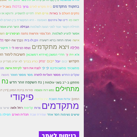
בחוקותי מתקדמים
ברכות
בית מקדש לאדם
ברוך
בשביל יע
נתקים העולם
ג' בארות
גויים תורה
דהיינו להשפיע. ודווקא אז 
יראה כזו
דינו של גיהינום
האמונה - היא המקשרת בין האדם לאל
תחילת הקשר ועוד לפני הגעה לשלמות
הבדלה
היצר הרע אומר
הציפורניים
אפשר להגיע לשלמות.
הכל צפוי והרשות נתונה
השא
וַיְה
אישה
ואתה תחזה ברזא דשערה
ויבן לו בית
וַיְבָרֶךְ אֶת-יוֹסֵף
ויצא מתקדמים
הַלַּיְלָה
וְעַתָּה הַנִּיחָה לִּי
ז' תיקונ
חשיבות לימוד הז
א"א
זית
זך
חדרי המשכן [אידרא דמשכנא]
הקדוש
ייבום
יבום
יצחק
יובל
כורע בברוך
לא יגרע מצדיק עינ
מַחְשְׁבוֹתַי מַחְשְׁבוֹתֵיכֶם
לך לך
לנצח את היצר
לקיחת אישה
מנו
שקלים החדש
מספר העליות לתורה
מסר מספר הזוהר
מעשה ט
נח
נח השקפה זוהר חדש
מִתְתַּקֶן ב-י"ב בְּשִׁנֵּי עוֹלָמוֹת [
מתחילים
נפש רוח ונשמה
סודות ברכת המזון [רזין ד
פיקודי
המזון]
עדות אות השבת
עין עליונה
מתקדמים
צרות
קליפות
רחל ולאה
שיער צה
שישים נשימות חסר אחד
שמירת שבת
תכלית האדם
תפילה מ
כניסות לאתר