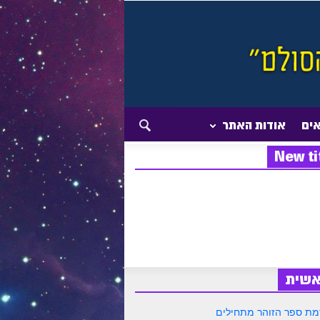
אים
אודות האתר
New ti
אשית
ת ספר הזוהר מתחילים