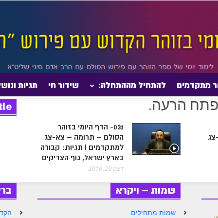
ר מתקדמים
להתחיל מההתחלה:
שידור חי
תגיות ונוש
tle
031- הדף היומי בזוהר
צג
הסולם – תרומה – צא-צג
למתקדמים I תגיות: קבורה
בארץ ישראל, גוף הצדיקים
דצמ 28, 2016
שמות – ויקרא
בר
שמות מתחילים
הקדמ
ן