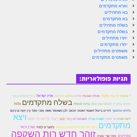
הזוהר הקדוש ויחי מתקדמים
וארא מתקדמים
ספר הזוהר – שמות
בא מתחילים
בא מתקדמים
הזוהר הקדוש שמות מתחילים
בשלח מתחילים
בשלח מתקדמים
הזוהר הקדוש שמות מתקדמים
יתרו מתחילים
יתרו מתקדמים
הזוהר הקדוש וארא מתחילים
משפטים מתחילים
משפטים מתקדמים
הזוהר הקדוש וארא מתקדמים
הזוהר הקדוש בא מתחילים
תגיות פופולאריות:
הזוהר הקדוש בא מתקדמים
הזוהר הקדוש בשלח מתחילים
ארץ ישראל
אמונה כתרופה
7 ארצות
אין עוד מלבדו
אכלת ושבעת
אליהו
בית המקדש בתוך
בשלח מתקדמים
הזוהר הקדוש בשלח מתקדמים
גלות
ברוך ה' לעולם אמן ואמן
האדם
ברכה לבטלה
גלותא אתמשך
דהיינו ביטול העצמי האנוכי הכוזב. לכן כשאומר משה: אָנֹכִי עֹמֵד בֵּין יְהוָה וּבֵינֵיכֶם
הזוהר הקדוש יתרו מתחילים
ויצא
וַיַּעֲבֹר אֱלִישָׁע אֶל שׁוּנֵם
דעת תורה
הר חורב
השבת אבדה
השגחת ז"א
וַיְחִי יַעֲקֹב
מתקדמים
הזוהר הקדוש יתרו מתקדמים
ושָׁרַץ הַיְאֹר
וכיצד על האדם להתנהג בהתאם.
וְלַמִּצְרִים לָמָּה?
זוהר חדש רות השקפה
צְפַרְדְּעִים.
משפטים מתחילים
וַתְּהִי שָׂרַי עֲקָרָה