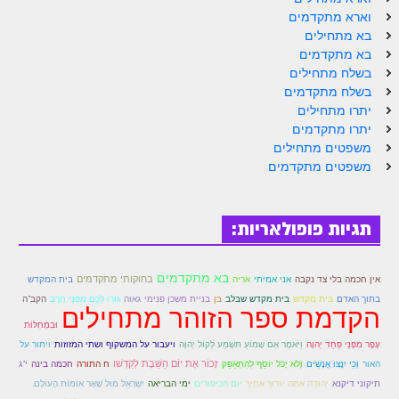
הזוהר הקדוש ויחי מתקדמים
וארא מתקדמים
ספר הזוהר – שמות
בא מתחילים
בא מתקדמים
הזוהר הקדוש שמות מתחילים
בשלח מתחילים
בשלח מתקדמים
הזוהר הקדוש שמות מתקדמים
יתרו מתחילים
יתרו מתקדמים
הזוהר הקדוש וארא מתחילים
משפטים מתחילים
משפטים מתקדמים
הזוהר הקדוש וארא מתקדמים
הזוהר הקדוש בא מתחילים
תגיות פופולאריות:
הזוהר הקדוש בא מתקדמים
הזוהר הקדוש בשלח מתחילים
בא מתקדמים
בחוקותי מתקדמים
אין חכמה בלי צד נקבה
אני אמיתי
אריה
בית המקדש
הזוהר הקדוש בשלח מתקדמים
בתוך האדם
בית מקדש
בית מקדש שבלב
בן
בניית משכן פנימי
גאוה
גּוּרוּ לָכֶם מִפְּנֵי חֶרֶב
הקב"ה
הקדמת ספר הזוהר מתחילים
וּבִמְחִלּוֹת
הזוהר הקדוש יתרו מתחילים
עָפָר מִפְּנֵי פַּחַד יְהוָה
וַיֹּאמֶר אִם שָׁמוֹעַ תִּשְׁמַע לְקוֹל יְהוָה
ויעבור על המשקוף ושתי המזוזות
ויתור על
הזוהר הקדוש יתרו מתקדמים
זָכוֹר אֶת יוֹם הַשַּׁבָּת לְקַדְּשׁו
האור
וְכִי יִנָּצוּ אֲנָשִׁים
וְלֹא יָכֹל יוֹסֵף לְהִתְאַפֵּק
ח התורה
חכמה בינה
י"ג
יְהוּדָה אַתָּה יוֹדוּךָ אַחֶיךָ
תיקוני דיקנא
יום הכיפורים
ימי הבריאה
יִשְׂרָאֵל מוּל שְׁאָר אוּמּוֹת הָעוֹלָם.
משפטים מתחילים