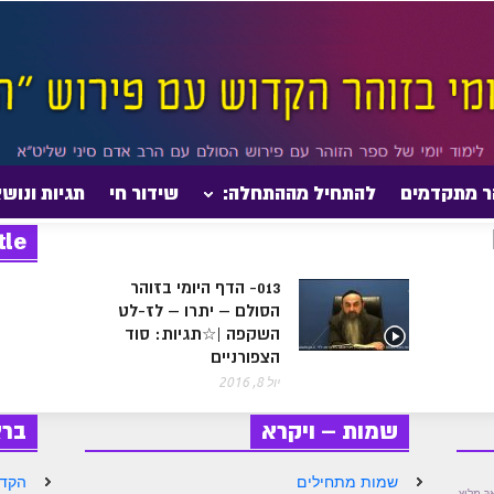
ר מתקדמים
להתחיל מההתחלה:
שידור חי
תגיות ונוש
tle
013- הדף היומי בזוהר
הסולם – יתרו – לז-לט
השקפה |☆תגיות: סוד
הצפורניים
יול 8, 2016
שמות – ויקרא
בר
שמות מתחילים
הקדמ
ָךְ מֵלִיץ.