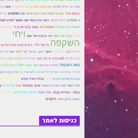
אמר רבי חייא לאליהו
אפָרסֵמּוֹן ואַפִּרְיוֹן
אש מתלקחת
אשה
ב ה
בנושא אחד
בוא אל אשת אחיך ויבם אותה
בני הפלגשים
בניית 
ג' גלגולים
גירוש החושך
היצר הרע אומר שאי אפשר להגיע לשלמ
וְאַנְשֵׁי קֹדֶשׁ תִּהְיוּן לִי
ואתה תחז
השבת היא התכלית
השגחת ז"א
ויחי
דרזין
ויהי בדברה אל יוסף
וַיְבָרֶךְ אֶת-יוֹסֵף
השקפה
וליוסף יולד- בטרם תבוע שנת ההרעב
יצר הרע
הולדת
זקן
חוטם ז"א
חושך
יעקב ישראל
כסף
לֹא תִהְי
לשון הרע
נֶפֶשׁ רוּחַ נְ
רַבִּים לְרָעֹת
מי אל כמוך
נפילים היו בארץ
נשא השקפה
סודות עליונים
ספר הזוהר PDF
עיתים לתורה
פטירה מתודעה גשמית
פירוש נכון למציאות
צ' דצלם
צְבָעִים שֶּׁ
וצְבָעִים שֶׁאֵינָם נִרְאִים
צרות
קבלת תורה
קודש
ר"ז בימין ק"ג ב
רזא דספר תורה
שבירת הגאוה
שיער מסולסל
שכל
שליחויות
שׁ
בְּקֹלָהּ - אְוֹתִיּוֹת קַבָּלָה.
שְׁתֵּי אִשׁוֹת
תגיות: תפילה לעני
תיקון יא
תיקון שישי
תיקונים
ראשון
כניסות לאתר