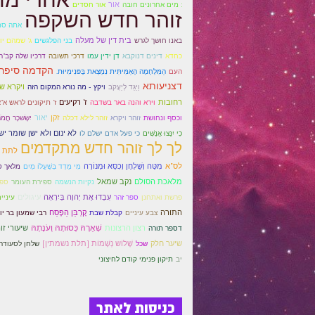
אור
: מים אחרונים חובה
אור חסדים
זוהר חדש השקפה
אתה סת
בית דין של מעלה
באנו חושך לגרש
בני הפלגשים
ג' שמהם יו
כחדא
דינים דנוקבא
דן ידין עמו
דרכי תשובה
דרכיו שלה קב"ה
הקדמה סיפר
העם
הַמִּלְחָמָה הָאַמִּיתִּית נִמְצֵאת בָּפּנִימִיוּת.
דצניעותא
ויקרא ש
וַיַּגֵּד לְיַעֲקֹב
ויקץ - מה נורא המקום הזה
רחובות
ז' רקיעים
וירא והנה באר בשדבה
ז' תיקונים לראש א"
זקן
יאור
וכסף ונחושת
זוהר ויקרא
זוהר לילא דכלה
יִשָּׂשכָר חֲמֹר
לא ינום ולא ישן שומר י
כִי יִנָּצוּ אֲנָשִׁים
כי פעל אדם ישלם לו
לך לך זוהר חדש מתקדמים
לתת 
לס"א
מִטָּה וְשֻׁלְחָן וְכִסֵּא וּמְנוֹרָה
מִי מָדַד בְּשָׁעֳלוֹ מַיִם
מלאך ס
מלאכת הסולם
נקב שמאל
נקיות הנשמה
ספירת העומר
ספר
עִבְדוּ אֶת יְהוָה בְּיִרְאָה
עיגולים
פרשת ואתחנן
ספר זהר
עיניי
התורה
קָרְבַּן הַפֶּסַח
צבע עיניים
קבלת שבת
רבי שמעון בר יו
שְׁאֵרָהּ כְּסוּתָהּ וְעֹנָתָהּ
רצון הרצונות
שיעורי זו
דספר תורה
שיער חלק
שָׁלוֹש נְשָׁמוֹת [תלת נשמתין]
שכל
שלחן לסעודה
יב
תיקון פנימי קודם לחיצוני
כניסות לאתר