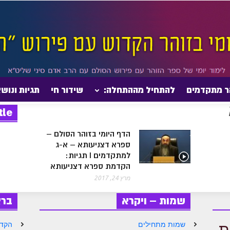
ר מתקדמים
להתחיל מההתחלה:
שידור חי
תגיות ונוש
tle
הדף היומי בזוהר הסולם –
ספרא דצניעותא – א-ג
למתקדמים I תגיות:
הקדמת ספרא דצניעותא
מרץ 24, 2017
שמות – ויקרא
בר
ת
שמות מתחילים
הקדמ