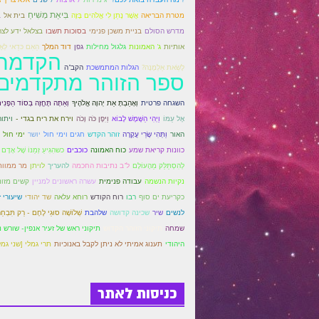
בִּיאַת מְשִׁיחַ
מטרת הבריאה
אֲשֶׁר נָתַן לִי אֱלֹהִים בָּזֶה
בית אל
ב
מדרש הסולם
בניית משכן פנימי
בסוכות תשבו
בצלאל ידע לצר
גפן
אותיות
ג' האמונות
גלגול מחילות
דוד המלך
הַאִם כּדַאי לְא
הקדמת
לָשֵׂאת אַלְמָנָה?
הגלות המתמשכת
הקב"ה
ספר הזוהר מתקדמים
השגחה פרטית
וְאָהַבְתָּ אֵת יְהוָה אֱלֹהֶיךָ
וְאַתָּה תֶּחֱזֶה בְּסוֹד הַפָּנִי
אֶל עַמּוֹ
וַיִּפֶן כֹּה וָכֹה
וַיְהִי הַשֶּׁמֶשׁ לָבוֹא
וירח את ריח בגדי -
ויתור
האור
וַתְּהִי שָׂרַי עֲקָרָה
זוהר הקדש
חגים וימי חול
יושר
ימי חול 
כוח האמונה
כוכבים
כוונות קריאת שמע
כשהִגִּיעַ זְמַנּוֹ שֶׁל אָדָם
לְהִסְתַּלֵּק מֵהָעוֹלָם
ל"ב נתיבות החכמה
להעריך
לויתן
מר ממוות
נקיות הנשמה
עבודה פנימית
עשרה ראשונים למניין
קשים מזונ
כקריעת ים סוף
רבו
רוח הקודש
רוחא עלאה
שד יהודי
שיעורי ז
שלהבת
לנשים
שיר
שכינה קדושה
שְׁלוֹשָׁה סוּגֵי לֶחֶם - רַק תִּבְחַ
שמחה
תיקוני הזוהר הקדוש
תיקוני ראש של זעיר אנפין- שורש 
היהודי
תענוג אמיתי לא ניתן לקבל באנוכיות
תרי גמלי [שני גמל
כניסות לאתר