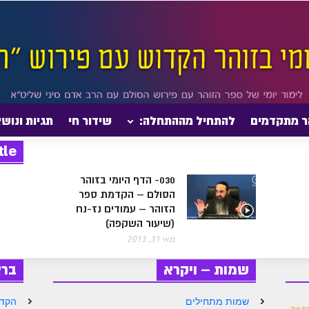
ר מתקדמים
להתחיל מההתחלה:
שידור חי
תגיות ונוש
tle
030- הדף היומי בזוהר
הסולם – הקדמת ספר
הזוהר – עמודים נז-נח
(שיעור השקפה)
מאי 31, 2013
שמות – ויקרא
בר
שמות מתחילים
הקדמ
גם את