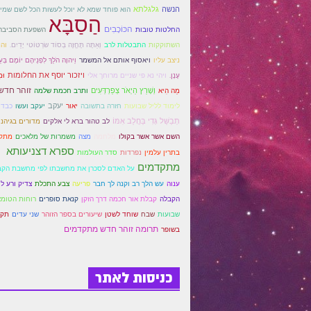
הנשה
גלגלתא
הוא פוחד שמא לא יוכל לעשות הכל לשם שמי
הַסַבָּא
הכּוֹכָבִים
החלטות טובות
השפעת הסביבה
השתוקקות
התבטלות לרב
וְאַתָּה תֶּחֱזֶה בְּסוֹד שׂרְטּוֹטי יָדַיִם.
והנ
ניצב עליו
ויאסוף אותם אל המשמר
וַיהוָה הֹלֵךְ לִפְנֵיהֶם יוֹמָם בְּע
ויזכור יוסף את החלומות
עָנָן.
ויהי נא פי שניים מרוחך אלי
וּמ
זוהר חדש
וְשָׁרַץ הַיְאֹר צְפַרְדְּעִים
מַה הִיא
ותרב חכמת שלמה
יעקב
לימוד לליל שבועות
חזרה בתשובה
יאור
יעקב ועשו
כבד
תְבַשֵּׁל גְּדִי בַּחֲלֵב אִמּוֹ
לב טהור ברא לי אלקים
מדורים בגיהנו
השם אשר אשר בקולו
מלחמה
מצה
משמרות של מלאכים
מתקנ
ספרא דצניעותא
בתרין עלמין
נפרדות
סדר העולמות
מתקדמים
על האדם לסכרן את מחשבתו לפי מחשבת הקב"
ענוה
עש הלך רב וקנה לך חבר
פריעה
צבע התכלת
צדיק ורע לו
הקבלה
קבלת אור חכמה דרך הזקן
קנאת סופרים
רוחות הטומ
שבועות
שבח
שוחד לשטן
שיעורים בספר הזוהר
שני עדים
תקע
תרומה זוהר חדש מתקדמים
בשופר
כניסות לאתר