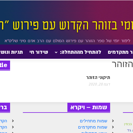
ר מתקדמים
להתחיל מההתחלה:
שידור חי
תגיות ונוש
tle
תיקוני הזוהר
דצמ 28, 2020
שמות – ויקרא
בר
שמות מתחילים
הקדמ
בִּנְיָמִין
שמות מתקדמים
הקדמ
גיד