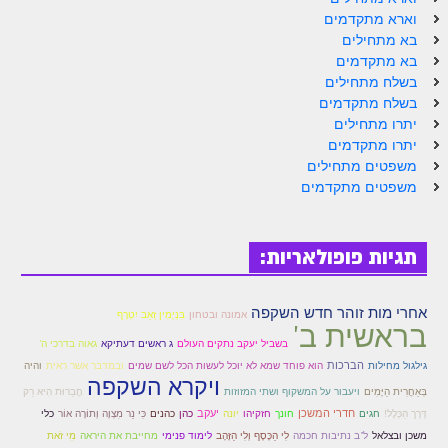
הזוהר הקדוש ויחי מתקדמים
וארא מתקדמים
ספר הזוהר – שמות
בא מתחילים
בא מתקדמים
הזוהר הקדוש שמות מתחילים
בשלח מתחילים
בשלח מתקדמים
הזוהר הקדוש שמות מתקדמים
יתרו מתחילים
יתרו מתקדמים
הזוהר הקדוש וארא מתחילים
משפטים מתחילים
משפטים מתקדמים
הזוהר הקדוש וארא מתקדמים
הזוהר הקדוש בא מתחילים
תגיות פופולאריות:
הזוהר הקדוש בא מתקדמים
הזוהר הקדוש בשלח מתחילים
אחרי מות זוהר חדש השקפה
אמונה ובטחון
בִּנְיָמִין זְאֵב יִטְרָף
בראשית ב'
הזוהר הקדוש בשלח מתקדמים
בשביל יעקב נתקים העולם
ג ראשים דעתיקא
גאוה בדרכי ה'
הברכות
גילגול מחילות
הוא פוחד שמא לא יוכל לעשות הכל לשם שמים
ובמדבר אשר ראית
והיה
הזוהר הקדוש יתרו מתחילים
ויקרא השקפה
בְּאַחֲרִית הַיָּמִים
ויעבור על המשקוף ושתי המזוזות
חֲבֵרוּת הִיא רַק
הזוהר הקדוש יתרו מתקדמים
חדרי המשכן
יעקב
דֶּרֶך הַכְּלָל!
חגים
חונך
חזקיהו
יונה
כהן
כהנים
כִּי נֵר מִצְוָה וְתוֹרָה אוֹר
כלי
משכן ובצלאל
ל"ב נתיבות חכמה
לִי הַכֶּסֶף וְלִי הַזָּהָב
לימוד פנימי
מחייבת את היראה
מִי זֹאת
משפטים מתחילים