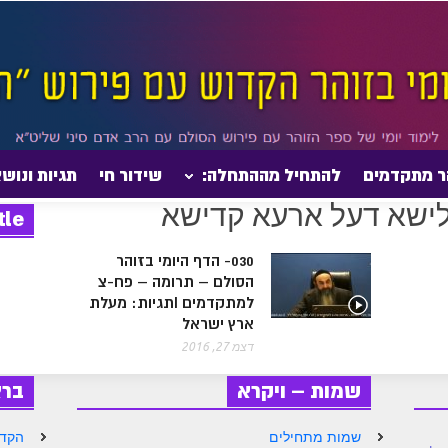
ר מתקדמים
להתחיל מההתחלה:
שידור חי
תגיות ונוש
tle
030- הדף היומי בזוהר
הסולם – תרומה – פח-צ
למתקדמים Iתגיות: מעלת
ארץ ישראל
דצמ 27, 2016
שמות – ויקרא
בר
שמות מתחילים
הקדמ