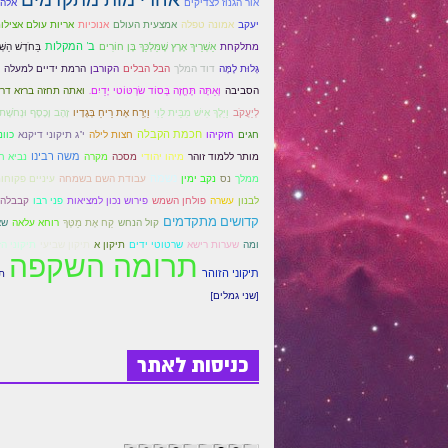
אור הגנוז לצדיקים
אלה 
יעקב
אמונה טפלה
אמצעית העולם
אנוכיות
אריות עולם אצילו
ב' המקלות
מתלקחת
אַשְׁרֵיךְ אֶרֶץ שֶׁמַּלְכֵּךְ בֶּן חוֹרִים
בַּחֹדֶשׁ הַשְּׁ
גָּלוּת לָמָּה
דוד המלך
הבל הבלים
הקורבן
הרמת ידיים למעלה
ואתה תחזה ברזא דרזי
הסביבה
וְאַתָּה תֶּחֱזֶה בְּסוֹד שׂרְטּוֹטי יָדַיִם.
זָהָב וָכֶסֶף וּנְחֹשֶׁת
לְיַעֲקֹב
וַיֵּלֶךְ אִישׁ מִבֵּית לֵוִי
וַיָּרַח אֶת רֵיחַ בְּגָדָיו
חכמת הקבלה
חגים
חזקיהו
חצות לילה
י"ג תיקוני דיקנא
כוו
משה רבינו
מותר ללמוד זוהר
מיהו יהודי
מסכה
מקרה
נביא ח
נשמה
ממלך
נס
נקב ימין
עבודת השם בשמחה
עיניים פקוחו
לבנון
עשרה
פולחן השמש
פירוש נכון למציאות
פני רבו
קבבלה
קדושים מתקדמים
שא
קול הנחש
קַח אֶת מַטְּךָ
רוחא עלאה
ומה
שערות רישא
שרטוטי ידים
תיקון א
תיקון שביעי
תיקוני הז
תרומה השקפה
תיקוני הזוהר
תר
[שני גמלים]
כניסות לאתר