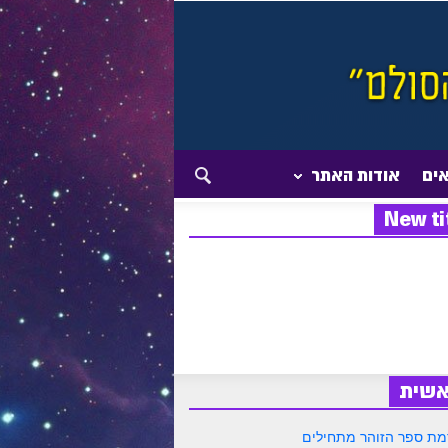
אים
אודות האתר
New ti
אשית
ת ספר הזוהר מתחילים