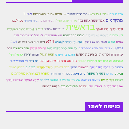
הזוהר הקדוש משפטים מתקדמים
אמור
אבל מצרים
אדרא שמשכנא
אחרי רבים להטות
אין תענוג אמיתי מהאנוכיות
מתקדמים
הזוהר הקדוש תרומה השקפה
אָמַר שֹׁמֵר אָתָה בֹקֶר
אריות עולם אצילות
בית הכנסת
בית מקדש
בְּכָל לְבָבְךָ
בראשית
וּבְכָל נַפְשְׁךָ וּבְכָל מְאֹדֶךָ
ד' יסודות ארמ"ע
דּוֹדִי לִי וַאֲנִי לוֹ הָרֹעֶה בַּשּׁוֹשַׁנִּים
הזוהר הקדוש תרומה מתקדמים
דין ורחמים
הֵאָסְפוּ וְאַגִּידָה לָכֶם
הגלות המתמשכת
הוא פוחד שמא לא יוכל לעשות הכל לשם
וירא
וישב
הזוהר הקדוש ספרא דצניעותא
שמים
הודיה
והשבותה אל לבבך
וַיהוָה נָתַן חָכְמָה לִשְׁלֹמֹה
וירא והנה באר בשדבה
השקפה
וישב זוהר חדש למתחילים
וְעָשִׂיתָ שֻׁלְחָן
וְכָל פֶּטֶר חֲמֹר תִּפְדֶּה בְשֶׂה
זוהר בראשית
זוהר
הזוהר הקדוש תצווה השקפה
זָכוֹר אֶת יוֹם הַשַּׁבָּת לְקַדְּשׁו
חטא העגל
יראה
על התורה
חורבן בין מקדש
חכמה
ישראל מעל
כי תשא זוהר חדש מתקדמים
השליטה של הכוכבים והמזלות
יששכר
כת ברד
לא תחרוש שור
הזוהר הקדוש תצווה מתקדמים
בחמור
מִי כָמֹכָה בָּאֵלִם יְהוָה
מכשפות
מלאך
מסך דחיריק.
מַעֲלַת הָקַדִּישׁ
משיחים
מתכון לאושר
נשא השקפה
ספרא דצניעותא מתקדמים
ספר הזוהר הקדוש כי תשא השקפה
נביאים
נדרים
סיום מסכת
ספר הזוהר מחיר
עקרות
עֶשֶׂר יְרִיעֹת
צניעות בקדושה
שיעורי זוהר פירוש הסולם
שלהבת
שְׁמַע יִשְׂרָאֵל בשכמל"ו [בָּרוּךְ
ספר הזוהר הקדוש כי תשא מתקדמים
שֵׁם כְּבוֹד מַלְכוּתוֹ לְעוֹלָם וָעֶד]
שתיקה
תודעת הנסצר
תקונא קדמאה
ספר הזוהר הקדוש ויקהל השקפה
כניסות לאתר
ספר הזוהר הקדוש ויקהל מתקדמים
ספר הזוהר הקדוש פיקודי מתחילים
ספר הזוהר הקדוש פיקודי מתקדמים