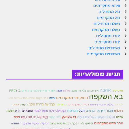
הזוהר הקדוש ויחי מתקדמים
וארא מתקדמים
ספר הזוהר – שמות
בא מתחילים
בא מתקדמים
הזוהר הקדוש שמות מתחילים
בשלח מתחילים
בשלח מתקדמים
הזוהר הקדוש שמות מתקדמים
יתרו מתחילים
יתרו מתקדמים
הזוהר הקדוש וארא מתחילים
משפטים מתחילים
משפטים מתקדמים
הזוהר הקדוש וארא מתקדמים
הזוהר הקדוש בא מתחילים
תגיות פופולאריות:
הזוהר הקדוש בא מתקדמים
הזוהר הקדוש בשלח מתחילים
אהבה
ב' רקיעין
אדם סיני
אין חכמה בלי צד נקבה
אליהו
אשה
אַשְׁרֵיךְ אֶרֶץ שֶׁמַּלְכֵּךְ בֶּן חוֹרִים
בא השקפה
הזוהר הקדוש בשלח מתקדמים
בחוקותי מתקדמים
בינה
בכל מקום שהתווספו אותיות הוא
בְּרָב עָם הַדְרַת מֶלֶךְ
לגירעון
בְּכֻלָּם הִתנה עימהם
בניית משכן פנימי
בנים לה'
ג' קווין
דינים
הזוהר הקדוש יתרו מתחילים
הבור ריק ואין בו מים
הברכות
הבל
דדכורא
הִנֵּה אָנֹכִי שֹׁלֵחַ מַלְאָךְ לְפָנֶיךָ
הסבא יצר הרע
השבת
וְהַלֻּחֹת מַעֲשֵׂה אֱלֹהִים הֵמָּה
ויצא -
ויבא עמלק
וַיַּסֵּב אֱלֹהִים אֶת הָעָם
אבדה
וַיְחִי יַעֲקֹב
הזוהר הקדוש יתרו מתקדמים
זוהר חדש מתקדמים
וּלְיוֹסֵף יֻלַּד - בְּטֶרֶם תָּבוֹא שְׁנַת הָרָעָב
וּנְחֹשֶׁת וּתְכֵלֶת וְאַרְגָּמָן
ח התורה
משפטים מתחילים