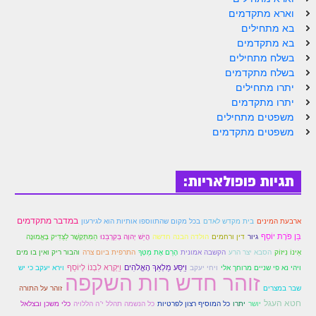
הזוהר הקדוש ויחי מתקדמים
וארא מתקדמים
ספר הזוהר – שמות
בא מתחילים
בא מתקדמים
הזוהר הקדוש שמות מתחילים
בשלח מתחילים
בשלח מתקדמים
הזוהר הקדוש שמות מתקדמים
יתרו מתחילים
יתרו מתקדמים
הזוהר הקדוש וארא מתחילים
משפטים מתחילים
משפטים מתקדמים
הזוהר הקדוש וארא מתקדמים
הזוהר הקדוש בא מתחילים
תגיות פופולאריות:
הזוהר הקדוש בא מתקדמים
הזוהר הקדוש בשלח מתחילים
במדבר מתקדמים
ארבעת המינים
בית מקדש לאדם
בכל מקום שהתווספו אותיות הוא לגירעון
הזוהר הקדוש בשלח מתקדמים
בֵּן פֹּרָת יוֹסֵף
גיור
דין ורחמים
הַמִּתְּקָשֶׁר לַצַּדִּיק בָּאֱמוּנָה
הולדה הבנה חדשה
הֲיֵשׁ יְהוָה בְּקִרְבֵּנוּ
אֵינוֹ נִיזוֹק
התרפית ביום צרה
הסבא יצר הרע
הקשבה אמונית
הָרֵם אֶת מַטְּךָ
והבור ריק ואין בו מים
הזוהר הקדוש יתרו מתחילים
וַיִּקְרָא לִבְנוֹ לְיוֹסֵף
ויחי יעקב
וַיִּסַּע מַלְאַךְ הָאֱלֹהִים
וירא יעקב כי יש
ויהי נא פי שניים מרוחך אלי
זוהר חדש רות השקפה
הזוהר הקדוש יתרו מתקדמים
שבר במצרים
זוהר על התורה
חטא העגל
יושר
יתרו
כל המוסיף רצון לפרטיות
כל הנשמה תהלל י"ה הללויה
כלי משכן ובצלאל
משפטים מתחילים