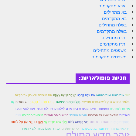
הזוהר הקדוש ויחי מתקדמים
וארא מתקדמים
ספר הזוהר – שמות
בא מתחילים
בא מתקדמים
הזוהר הקדוש שמות מתחילים
בשלח מתחילים
בשלח מתקדמים
הזוהר הקדוש שמות מתקדמים
יתרו מתחילים
יתרו מתקדמים
הזוהר הקדוש וארא מתחילים
משפטים מתחילים
משפטים מתקדמים
הזוהר הקדוש וארא מתקדמים
הזוהר הקדוש בא מתחילים
תגיות פופולאריות:
הזוהר הקדוש בא מתקדמים
הזוהר הקדוש בשלח מתחילים
אור
אית רוגזא ואית ראוגזא
אִם עֹלָה קָרְבָּנוֹ
אֲנָחָה שָׁוְּעָה צְעָקָה
את השכלול ולא רק את הקיום.
הזוהר הקדוש בשלח מתקדמים
בָּרְכוּ אֶת ה' הַמְברָךְ
מלמד הרב"ש זצוק"ל שכשאדם מתיירא
בְּכֻלָּם הִתנה עימהם
ג' בארות
גַּם
אֶת זֶה לְעֻמַּת זֶה
האמונה - היא המקשרת בין האדם לאלוקים. תחילת הקשר ועוד לפני הגעה
הזוהר הקדוש יתרו מתחילים
לשלמות
הודעת עשיו על הברכות
הוצאה מהכלל
הניצנים הם האבות
השפעת הסביבה
והיה
וזאת התרומה
וַיִּקְרְבוּ יְמֵי יִשְׂרָאֵל לָמוּת
בְּאַחֲרִית הַיָּמִים
וַיְהִי הַשֶּׁמֶשׁ לָבוֹא
וַיֵּלֶךְ אִישׁ מִבֵּית לֵוִי
הזוהר הקדוש יתרו מתקדמים
וַיַּרְא אֶת בִּנְיָמִין
ויתרוצצו הבנים בקרבה
וְכִי יִנָּצוּ אֲנָשִׁים
וּמֵהֲדַר גְּאוֹנוֹ בְּקוּמוֹ לַעֲרֹץ הָאָרֶץ
זוהר חדש הסולם
משפטים מתחילים