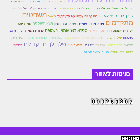
חכמה סתימאה
י"ג מידות הרחמים
ירושלים
כוכבים
ישראל מעל השליטה של הכוכבים והמזלות
כוונות התפילה
כשברא הקב"ה עולם
לב גאה
הזוהר הקדוש משפטים מתקדמים
משפטים
לך לך זוהר חדש השקפה
מַה לְּךָ פֹה אֵלִיָּהוּ
מַה תִּצְעַק אֵלָי
מעשר
מתקדמים
הזוהר הקדוש תרומה השקפה
נשא השקפה
מתוק מנופת צופים
ניצוץ קדושה
נסיון
ספר הזוהר
ספרא דצניעותא- השקפה
בעברית פשוטה
ספר תולדות אדם
עבודת בשמחה
עבודת השם
הזוהר הקדוש תרומה מתקדמים
צער
בשמחה
עגל הזהב
פידיון
פרסום החלטות טובות
קבלת אור חכמה דרך הזקן
ר"ז בימין ק"ג
שלך לך מתקדמים
שבטים
הזוהר הקדוש ספרא דצניעותא
בשמאל
שבח לבורא
שבח לה'
שורש אמוני
שתיקה
תגיות: מלאך המוות
תגיות: כלל והפרט
הזוהר הקדוש תצווה השקפה
הזוהר הקדוש תצווה מתקדמים
כניסות לאתר
ספר הזוהר הקדוש כי תשא השקפה
ספר הזוהר הקדוש כי תשא מתקדמים
ספר הזוהר הקדוש ויקהל השקפה
ספר הזוהר הקדוש ויקהל מתקדמים
ספר הזוהר הקדוש פיקודי מתחילים
ספר הזוהר הקדוש פיקודי מתקדמים