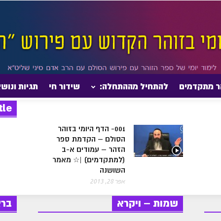
ר מתקדמים
להתחיל מההתחלה:
שידור חי
תגיות ונוש
tle
001- הדף היומי בזוהר
הסולם – הקדמת ספר
הזהר – עמודים א-ב
(למתקדמים) |☆ מאמר
השושנה
אפר 28, 2013
שמות – ויקרא
בר