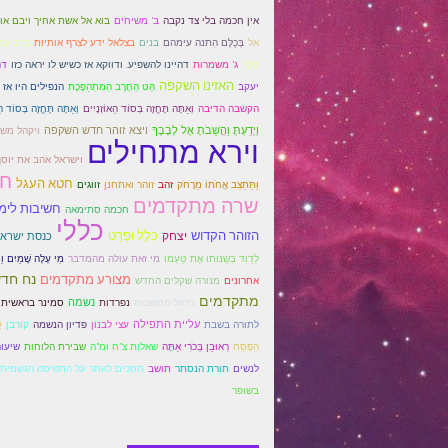
ב' משיחים
אין חכמה בלי צד נקבה
בוא אל אשת אחיך ויבם או
בנים
בְּרָב עָ
אל
בְּכֻלָּם הִתנה עימהם
בצלאל ידע לצרף אותיות
מֶלֶךְ
ג' משמרות
דהיינו להשפיע. ודווקא אז כשיש לו יראה כזו
דר
האזינו השקפה
יעקב
הַט הַחֶרֶב הַמִּתְהַפֶּכֶת
הנפילים היו אז 
הקשבה הדיבה
וְאַתָּה תֶּחֱזֶה בְּסוֹד הַאוֹזְנָיִים
וְאַתָּה תֶּחֱזֶה בְּסוֹד הַש
ויצא זוהר חדש השקפה
וְיָדַעְתָּ וַהֲשֵׁבֹתָ אֶל לְבָבֶךָ
ויקהל מש
וירא מתחילים
וישראל אהב את יוס
חי
חטא העגל
וַתֵּתַצַּב אֲחֹתוֹ מֵרָחֹק
זווגים
זהב
זוהר ואתחנן
שרה מתקדמים
חשיבות לימו
חכמה סתימאה
כללי
הזוהר הקדוש
כְּלָל וּפֶרַט
יצחק
כנסת ישרא
מִי עָלָה שָׁמַיִם וַיּ
לְדָוִד בְּשַׁנּוֹתוֹ אֶת טַעְמוֹ
מי זאת עולה מהמדבר
נח חד
מצורע מתקדמים
מנורה שקלים החדש
אחרונים
מתקדמים
נשמה
ניהול מחשבות
נפרדות
סמינר בראשית
עליית התפילה
ק
לתורה בשבת
עצי לבנון
פדיון הנשמה
קורבן
הַפֶּסַח
רְאוּבֵן בְּכֹרִי אַתָּה
שיעור
שאלות צ"ח ומ"ה
שבירת הלוחות
לנשים
תורת הנסתר
תושב
תסכים לוותר על התפיסה הגשמית
בשופר