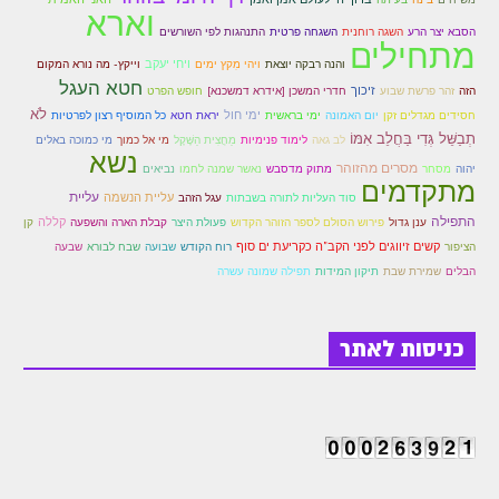
וארא
הסבא יצר הרע
השגה רוחנית
השגחה פרטית
התנהגות לפי השורשים
הזוהר הקדוש משפטים מתקדמים
מתחילים
ויחי יעקב
והנה רבקה יוצאת
ויהי מִקץ ימים
וייקץ- מה נורא המקום
הזוהר הקדוש תרומה השקפה
חטא העגל
זיכוך
הזה
זהר פרשת שבוע
חדרי המשכן [אידרא דמשכנא]
חופש הפרט
לֹא
ימי חול
חסידים מגדלים זקן
יום האמונה
ימי בראשית
יראת חטא
כל המוסיף רצון לפרטיות
הזוהר הקדוש תרומה מתקדמים
תְבַשֵּׁל גְּדִי בַּחֲלֵב אִמּוֹ
לב גאה
לימוד פנימיות
מַחֲצִית הַשֶּׁקֶל
מי אל כמוך
מי כמוכה באלים
נשא
הזוהר הקדוש ספרא דצניעותא
מסרים מהזוהר
יהוה
מסחר
מתוק מדסבש
נאשר שמנה לחמו
נביאים
מתקדמים
עליית
עליית הנשמה
סוד העליות לתורה בשבתות
עגל הזהב
הזוהר הקדוש תצווה השקפה
התפילה
קללה
ענן גדול
פירוש הסולם לספר הזוהר הקדוש
פעולת היצר
קבלת הארה והשפעה
קן
הזוהר הקדוש תצווה מתקדמים
קשים זיווגים לפני הקב"ה כקריעת ים סוף
הציפור
רוח הקודש
שבועה
שבח לבורא
שבעה
הבלים
שמירת שבת
תיקון המידות
תפילה שמונה עשרה
ספר הזוהר הקדוש כי תשא השקפה
ספר הזוהר הקדוש כי תשא מתקדמים
כניסות לאתר
ספר הזוהר הקדוש ויקהל השקפה
ספר הזוהר הקדוש ויקהל מתקדמים
ספר הזוהר הקדוש פיקודי מתחילים
ספר הזוהר הקדוש פיקודי מתקדמים