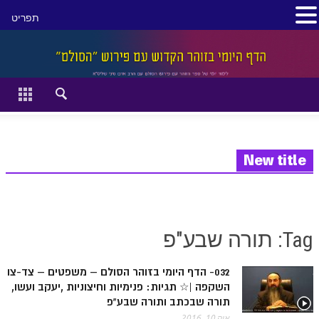
תפריט
סגור
דף הבית
זהר השקפה
זוהר מתקדמים
New title
להתחיל מההתחלה:
הקדמת ספר הזוהר מתחילים
Tag: תורה שבע"פ
הקדמת ספר הזוהר מתקדמים
032- הדף היומי בזוהר הסולם – משפטים – צד-צו
ספר הזוהר בראשית
השקפה |☆ תגיות: פנימיות וחיצוניות ,יעקב ועשו,
ספר הזוהר בראשית א' מתחילים
תורה שבכתב ותורה שבע"פ
אוק 10, 2016