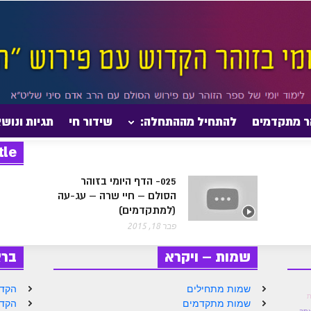
ר מתקדמים
להתחיל מההתחלה:
שידור חי
תגיות ונוש
tle
025- הדף היומי בזוהר
הסולם – חיי שרה – עג-עה
(למתקדמים)
פבר 18, 2015
שמות – ויקרא
בר
שמות מתחילים
הקדמ
ת
שמות מתקדמים
הקדמ