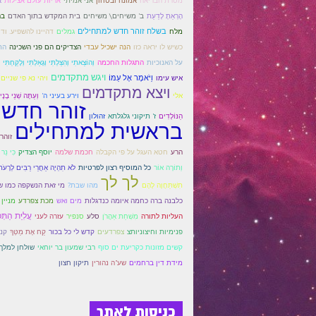
מטרת הבריאה
אמונה ובטחון
אני אמיתי
אריות עולם אצילות
א
הָרְאֵתָ לָדַעַת
ב' משיחים\ משיחים
בית המקדש בתוך האדם
בר
בשלח זוהר חדש למתחילים
מלח
גמלים
דהיינו להשפיע. ודו
כשיש לו יראה כזו
הנה ישכיל עבדי
הצדיקים הם פני השכינה
הת
על האנוכיות
התגלות החכמה
וְהוֹצֵאתִי וְהִצַּלְתִּי וְגָאַלְתִּי וְלָקַחְתִּי
ויגש מתקדמים
וַיֹּאמֶר אֶל עַמּוֹ
איש עימו
ויהי נא פי שניים
ויצא מתקדמים
אלי
וירע בעיני ה'
וְעַתָּה שְׁנֵי בָנֶיך
זוהר חדש 
הַנּוֹלָדִים
ז' תיקוני גלגלתא
זהולון
בראשית למתחילים
זוהר 
הרע
חטא העגל על פי הקבלה
חכמת שלמה
יוסף הצדיק
כִּי נֵר
וְתוֹרָה אוֹר
כל המוסיף רצון לפרטיות
לֹא תִהְיֶה אַחֲרֵי רַבִּים לְרָעֹת
לך לך
תִשְׁתַּחֲוֶה לָהֶם
מהו שבת?
מי זאת הנשקפה כמו ש
כלבנה ברה כחמה איומה כנדגלות
מים ואש
מכת צפרדע
מניין
עֲלִיַּת הַתְּפ
העליות לתורה
מִשְׁחַת אַהֲרֹן
סלע
סנפיר
עזרה לעני
פנימיות וחיצוניותצ
צפרדעים
קדש לי כל בכור
קַח אֶת מַטְּךָ
קני
קשים מזונות כקריעת ים סוף
רבי שמעון בר יוחאי
שולחן למלך
מידת דין ברחמים
שע"ה נהורין
תיקון חצון
כניסות לאתר