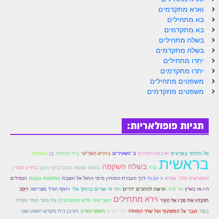
הזוהר הקדוש ויחי מתקדמים
וארא מתקדמים
ספר הזוהר – שמות
בא מתחילים
בא מתקדמים
הזוהר הקדוש שמות מתחילים
בשלח מתחילים
בשלח מתקדמים
הזוהר הקדוש שמות מתקדמים
יתרו מתחילים
יתרו מתקדמים
הזוהר הקדוש וארא מתחילים
משפטים מתחילים
משפטים מתקדמים
הזוהר הקדוש וארא מתקדמים
הזוהר הקדוש בא מתחילים
תגיות פופולאריות:
הזוהר הקדוש בא מתקדמים
הזוהר הקדוש בשלח מתחילים
אַל-תִּתְחַר בַּמְּרֵעִים
ארבעת המינים
ב' השעירים
בַּחֹדֶשׁ הַשְּׁלִישִׁי
בית הכנסת
בן
בצאלאל
בראשית
הזוהר הקדוש בשלח מתקדמים
בשלח השקפה
בשעה שמֹשֶׁה נכנס בְּתוֹךְ הֶעָנָן
ברד
בתרין נקודין
אתפרשית מלכי שמיא
ג' אבות
דרך העברת המוחין מימי החול אל השבת
החלטות טובות
הנפילים
הזוהר הקדוש יתרו מתחילים
ויוסף הורד מצרימה
היו אז בארץ
הר סיני
הרוצה להחכים ידרים
ויהי פי שניים ברוחך אלי
ויַּסֵּב
וירא מתחילים
הזוהר הקדוש יתרו מתקדמים
וישב זוהר חדש מתקדמים
חִזְקִיָּהוּ אֶת פָּנָיו אֶל הַקִּיר
וְכָל פֶּטֶר חֲמֹר תִּפְדֶּה
בְשֶׂה
וְעָבַר עַל הַמַּשְׁקוֹף וְעַל שְׁתֵּי הַמְּזוּזֹת
זוהר חדש
חופש הפרט
חורבן בית מקדש ראשון ושני
משפטים מתחילים