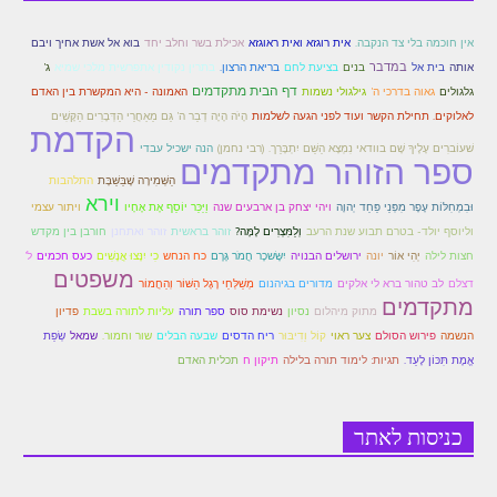
זוהר פנחס למתחילים
אין חוכמה בלי צד הנקבה.
אית רוגזא ואית ראוגזא
אכילת בשר וחלב יחד
בוא אל אשת אחיך ויבם
זוהר פנחס למתקדמים
במדבר
אותה
בית אל
בנים
בציעת לחם
בריאת הרצון.
בתרין נקודין אתפרשית מלכי שמיא
ג'
דף הבית מתקדמים
גלגולים
גאוה בדרכי ה'
גילגולי נשמות
האמונה - היא המקשרת בין האדם
ספר הזוהר – דברים
לאלוקים. תחילת הקשר ועוד לפני הגעה לשלמות
הָיׂה הָיָה דְבַר ה' גַּם מֵאַחֲרֵי הַדְּבָרִים הַקָּשִׁים
הקדמת
זוהר ואתחנן למתחילים
שׁעוֹברִים עָלֶיךָ שָׁם בוודאי נִמְצָא הַשֵּׁם יִתְבָּרֵך. (רבי נחמן)
הנה ישכיל עבדי
ספר הזוהר מתקדמים
הַשְּׁמִירָה שֶׁבַּשַּׁבָּת
התלהבות
זוהר ואתחנן למתקדמים
וירא
וּבִמְחִלּוֹת עָפָר מִפְּנֵי פַּחַד יְהוָה
ויהי יצחק בן ארבעים שנה
וַיַּכֵּר יוֹסֵף אֶת אֶחָיו
ויתור עצמי
זוהר עקב מתחילים
וליוסף יולד- בטרם תבוע שנת הרעב
וְלַמִּצְרִים לָמָּה?
זוהר בראשית
זוהר ואתחנן
חורבן בין מקדש
חצות לילה
יְהִי אוֹר
יונה
ירושלים הבנויה
יִשָּׂשכָר חֲמֹר גָּרֶם
כח הנחש
כִי יִנָּצוּ אֲנָשִׁים
כעס חכמים
ל'
זוהר הקדוש עקב למתקדמים
משפטים
דצלם
לב טהור ברא לי אלקים
מדורים בגיהנום
מְשַׁלְּחֵי רֶגֶל הַשּׁוֹר וְהַחֲמוֹר
מתקדמים
זהר שופטים מתחילים
מתוק מיהלום
נסיון
נשימת סוס
ספר תורה
עליות לתורה בשבת
פדיון
קוֹל וֵדִיבּוּר
הנשמה
פירוש הסולם
צער ראוי
ריח הדסים
שבעה הבלים
שור וחמור.
שמאל
שְׂפַת
זהר שופטים מתקדמים
אֱמֶת תִּכּוֹן לָעַד.
תגיות: לימוד תורה בלילה
תיקון ח
תכלית האדם
זוהר כי תצא מתחילים
זוהר כי תצא מתקדמים
כניסות לאתר
זוהר וילך השקפה