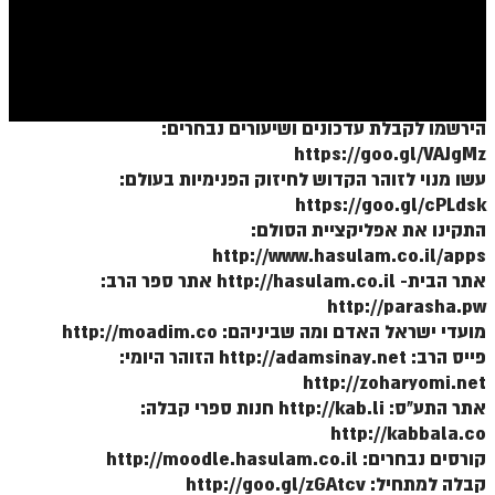
ספר הזוהר בראשית א' מתקדמים
ספר הזוהר בראשית ב' מתחילים
ספר הזוהר בראשית ב' מתקדמים
הירשמו לקבלת עדכונים ושיעורים נבחרים:
ספר הזוהר נח מתחילים
https://goo.gl/VAJgMz
ספר הזוהר נח מתקדמים
עשו מנוי לזוהר הקדוש לחיזוק הפנימיות בעולם:
https://goo.gl/cPLdsk
ספר הזוהר לך לך מתחילים
התקינו את אפליקציית הסולם:
http://www.hasulam.co.il/apps
ספר הזוהר לך לך מתקדמים
אתר הבית- http://hasulam.co.il אתר ספר הרב:
ספר הזוהר וירא מתחילים
http://parasha.pw
מועדי ישראל האדם ומה שביניהם: http://moadim.co
ספר הזוהר וירא מתקדמים
פייס הרב: http://adamsinay.net הזוהר היומי:
ספר הזוהר חיי שרה מתחילים
http://zoharyomi.net
אתר התע"ס: http://kab.li חנות ספרי קבלה:
ספר הזוהר חיי שרה מתקדמים
http://kabbala.co
קורסים נבחרים: http://moodle.hasulam.co.il
ספר הזוהר תולדות מתחילים
קבלה למתחיל: http://goo.gl/zGAtcv