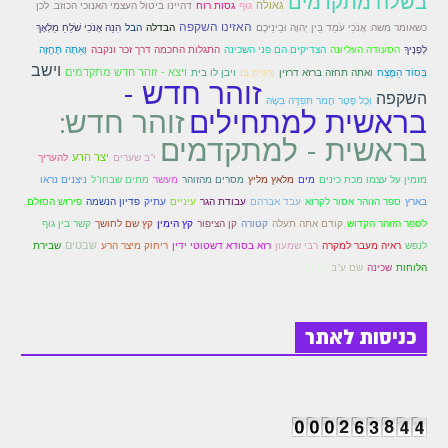
בשלח מתקדמים
גאולה
גוף
גסות רוח
דהיינו ביטול העצמי האנוכי הכוזב. לכן
זוהר פנחס למתחילים
האזינו השקפה
כשאומר משה: אָנֹכִי עֹמֵד בֵּין יְהוָה וּבֵינֵיכֶם
הבדלה
הבל
הִנֵּה אָנֹכִי שֹׁלֵחַ מַלְאָךְ
לְפָנֶיךָ
הסעודה העליונה
הצדיקים הם פני השכינה
התגלות החכמה דרך זכר ונקבה
וְאַתָּה תֶּחֱזֶה
זוהר פנחס למתקדמים
וישב
ואתה תחזה ברזא דרזין
ויצא - זוהר חדש מתקדמים
בְּסוֹד הַמֶּצַח
וְהָגִיתָ בּוֹ
ויבן לו בית
זוהר חדש -
ספר הזוהר – דברים
השקפה
וְכָל פֶּטֶר חֲמֹר תִּפְדֶּה בְשֶׂה
זוהר חדש:
בראשית למתחילים
זוהר ואתחנן למתחילים
בראשית - למתקדמים
יצר הרע
י"ב שערים
להעריך
זוהר ואתחנן למתקדמים
מסרים מהזוהר
מזמין על עצמו מכת כינים
מים
מלאץ מליץ
מעשר
מתים שבחו"ל
ניצנים נראו
זוהר עקב מתחילים
בארץ
ספר הזוהר אסור לקרוא
עבד אברהם
עבודת הגר
עיניים
עתיק
פדיון הנשמה
פירוש הסולם
לספר הזוהר הקדוש
קודם אתה תעלה
קטורה
קן הציפור
קץ הימין
קץ שם לחושך
קשר בין גוף
זוהר הקדוש עקב למתקדמים
רבי שמעון
שבטים
לנפש
ראיה מעבר למקרה
רזא בסודא דשטוטי ידין
ריחוק מיצר הרע
שבירת
שכינה
הלוחות
שם ע"ב
תיקון ה
זהר שופטים מתחילים
זהר שופטים מתקדמים
כניסות לאתר
זוהר כי תצא מתחילים
זוהר כי תצא מתקדמים
זוהר וילך השקפה