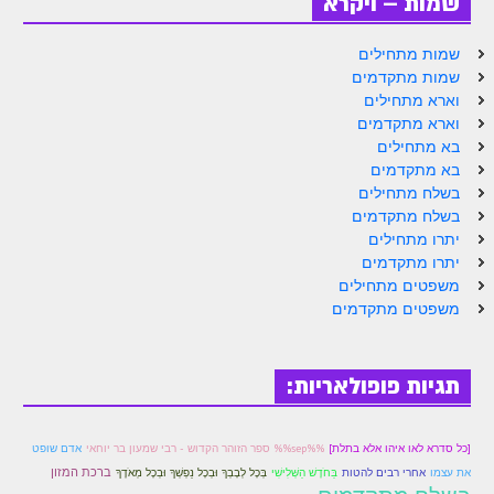
שמות – ויקרא
זוהר נשא למתחילים
שמות מתחילים
זוהר נשא למתקדמים
שמות מתקדמים
וארא מתחילים
זוהר בהעלותך למתחילים
וארא מתקדמים
בא מתחילים
זוהר בהעלותך למתקדמים
בא מתקדמים
זוהר שלח לך למתחילים
בשלח מתחילים
בשלח מתקדמים
זוהר שלח לך למתקדמים
יתרו מתחילים
יתרו מתקדמים
זוהר קורח למתחילים
משפטים מתחילים
משפטים מתקדמים
זוהר קורח למתקדמים
חוקת למתחילים
תגיות פופולאריות:
חוקת מתקדמים
זוהר בלק למתחילים
[כל סדרא לאו איהו אלא בתלת]
%%sep%% ספר הזוהר הקדוש - רבי שמעון בר יוחאי
אדם שופט
זוהר בלק למתקדמים
ברכת המזון
את עצמו
אחרי רבים להטות
בַּחֹדֶשׁ הַשְּׁלִישִׁי
בְּכָל לְבָבְךָ וּבְכָל נַפְשְׁךָ וּבְכָל מְאֹדֶךָ