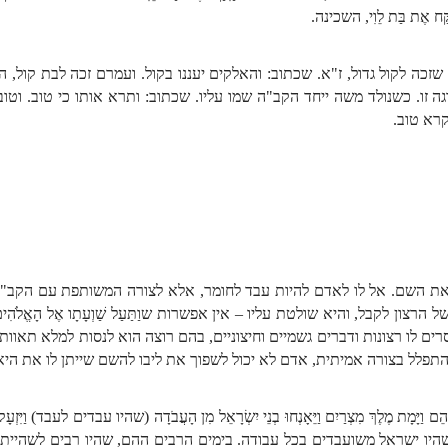
ֶת בַּת לֵוִי, השכינה.
ה לקול גדול, ז"א. שכתוב: והאלקים יעננו בקול. ועמרם זכה לבת קול, המלכות. 
רגה זו. כשנולד משה ייחד הקב"ה שמו עליו. שכתוב: ותרא אותו כי טוב. וטו
קרא טוב.
את השם. אל לו לאדם להיות עבד לחומר, אלא לצורה המשותפת עם הקב"ה
צון לקבל, והיא שולטת עליו – אין אפשרות שוַתַּעַל שַׁוְעָתָו אֶל הָאֱלֹהִי
 לו רצונות ודברים גשמיים וחיצוניים, בהם רוצה הוא לנסות למלא תאוות
להתפלל בצורה אמיתית, אדם לא יכול לשפוך את ליבו להשם שייתן לו את הי
ַיָּמָת מֶלֶךְ מִצְרַיִם וַיֵּאָנְחוּ בְנֵי יִשְׂרָאֵל מִן הָעֲבֹדָה (שהיו עבדים לעבד) וַיִּזְעָק
%3 סוף גלותם היה, שהיו ישראל משועבדים בכל עבודה. בימים הרבים ההם, שהיו רבים 