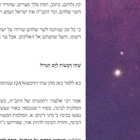
קץ גלותם, כתוב, וימת מלך מצרים. שהורד שר
השר שלהם, זכר הקב"ה את ישראל ושמע ת
כי כל זמן שניתנה לשר שלהם שררה על ישרא
ויזעקו, ותעל שוועתם אל האלקים. אבל עד
שְׁתֵּי דְּמָעוֹת לַיָּם הַגָּדוֹל
בא ללמד כאן מהן שתי הדמעו%QA שגורמות למידת הרחמים להתגבר על מידת הדין. ואומר שחווית השקר גורמת לכך שהרחמים יגברו.
אמר רבי אלעזר: רחמנותו של הקב"ה, כשה
המלכות לבינה, בסוד י' שנכנסה באור ונעשה
נעשו בבינה ב' מיני דינים: א. המלכות המעו
הבינה, וחזרה הבינה להיות אור, שפירושו ג"ר. ו