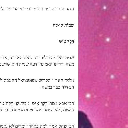
ז. מה הם ב הדמעות לפי רבי יוסי הגורמים 
שְׁמוֹת קו-קח
וַיֵּלֶךְ אִישׁ
שואל כאן מה מוליד בנפש את האמונה, את
משה, דהיינו האמונה. דעה שנייה היא שהשכ
מלמד האר"י הקדוש שפוטנציאל ההטבה לה נ
הגאולה כבר במשה.
רבי אבא אמר: וַיֵּלֶךְ אִישׁ מִבֵּית לֵוִי וַ
לאשתו, לא הייתה ממנו אלא מלמעלה. כי עצ
רבי יצחק אמר: למה באהרון ומרים לא נאמר זי