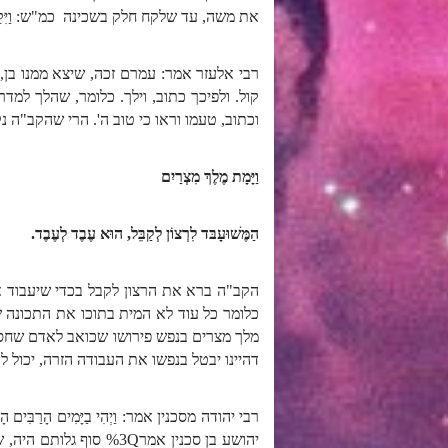
את משה, עד שלקח חלק בשכינה כמ"ש: וַיִּקַּח א
רבי אלעזר אמר: עמרם זכה, שיצא ממנו בן, שזכ
קול. ולפיכך כתוב, וילך. כלומר, שהלך למד
וכתוב, טעמו וראו כי טוב ה'. הרי שהקב"ה נ
וַיָּמָת מֶלֶךְ מִצְרַיִם
הַמֶּשׁוּעָבּד לִרְצוֹן לְקַבֵּל, הוּא עֶבֶד לְעֶבֶד.
הקב"ה ברא את הרצון לקבל בכדי שיעבוד 
כלומר כל עוד לא המית בתוכו את התכונה של הר
מלך מצרים בנפש פירושו שכואב לאדם שחסרים
דהיינו יבטל בנפשו את העבודה הזרה, יכול 
רבי יהודה מסכנין אמר: וַיְהִי בַיָּמִים הָרַבִּים הָהֵם ו
יהושע בן סכנין אמרQ