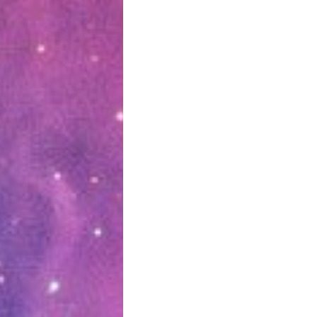
או
להנמיך
עוצמת
שמע.