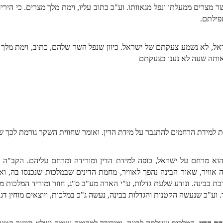
 מצרים ממעלתו ונפל מגאוותו. וע"כ כתוב עליו, וימת מלך מצרים. כי היריד
פילתם.
ל, לא נשמע צעקתם של ישראל. כיוון שנפל השר שלהם, כתוב, וימת מלך מצר
 אותה שעה לא נענו בצעקתם
וא מרחם על ישראל, כופה למידת הדין ומורידה ומרחם עליהם. הקב"ה מ
 אוויר, שאור הבינה נהפך לאוויר, מחמת הדינים שבמלכות שנכנסו בה, ואו
רבת בבינה. ונודע שלעת גדלות, ע"י הארה מע"ב ס"ג, חוזר ומוריד המלכות מן
ע"כ שנעשה הקטנות והגדלות בבינה, נעשה ג"כ במלכות, ויוצאים מוחין דג"ר ג5D7 במלכ