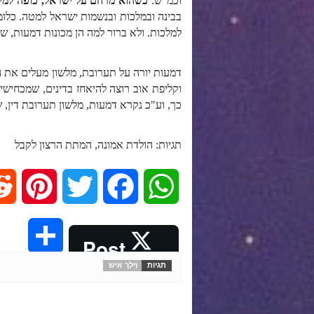
וכמ"ש:
כשהוא מרחם על ישראל, כופה למיד
בבינה ובמלכות ובנשמות ישראל למטה. כלומר
למלכות. ולא ברור למה הן מכונות דמעות, ש
דמעות יורה על תערובת, מלשון מעלים את המ
וקליפת אוב רוצה להיאחז בדינים, שמכחישים
כך, וע"כ נקרא דמעות, מלשון תערובת דין, ש
תגיות: הולדת אמונה, המתת הרצון לקבל
P
T
F
W
i
w
a
h
S
Post
n
i
c
a
תגיות
וַיֵּלֶךְ אִישׁ
h
t
t
e
t
a