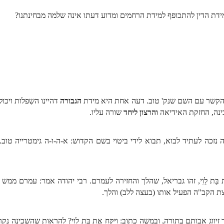
למידת הדין להתכופף למידת הרחמים ומדוע דעתו אינה שלמה מבחינתנו?
 הקשר עם השם שנק' טוב. דעה אחת היא מידת
הגבורה
דהיינו השִפלות ויכו
ינה, החזקת האידיאה
והרצון ליחד
שורה עליו.
זכה לעתיד לבוא, תבוא לידי ביטוי בשם הקדוש: א-ה-ו-ה גימטרייה טו
יִּקַּח אֶת בַּת לֵוִי, זהו גבריאל, שהלך והחזירה לעמרם. רבי יהודה אמר: עמרם מ
ת הקב"ה הפעיל אותו (בעצה ללב) והלך.
ווג אבותם בתורה, ובמשה כתוב: וַיִּקַּח אֶת בַּת לֵוִי? להראות שהשכינה נ