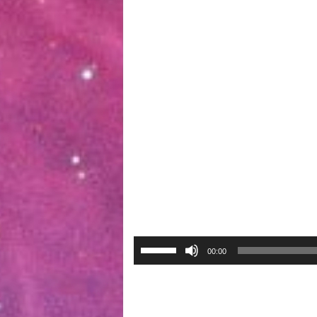
השתמש
00:00
במקש
למעלה/למטה
כדי
להגביר