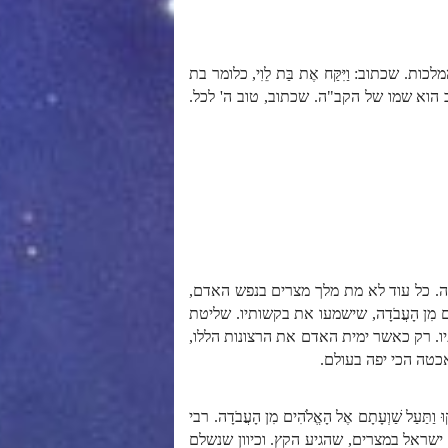
שכתוב: וַיִּקַּח אֶת בַּת לֵוִי, כלומר בת
ב הוא שמו של הקב"ה. שכתוב, טוב ה' לכל.
. כל עוד לא מת מלך מצרים בנפש האדם,
ם מִן הָעֲבֹדָה, שישמעו את בקשותיו. שליטת
יו. רק כאשר ימית האדם את הרצונות הללו,
אכטה הכי יפה בעולם.
וּ וַתַּעַל שַׁוְעָתָם אֶל הָאֱלֹהִים מִן הָעֲבֹדָה. רבי
לשהיית ישראל במצרים, שהגיע הקץ. וכיוון שנשלם