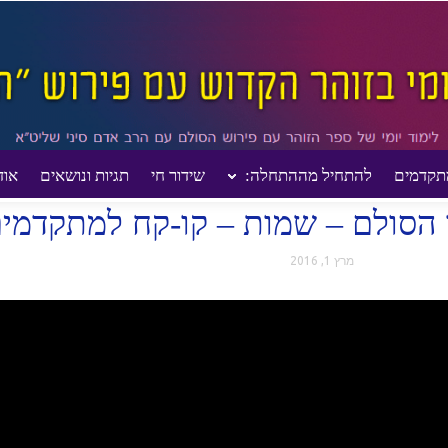
תקדמים
להתחיל מההתחלה:
שידור חי
תגיות ונושאים
אוד
033- דף היומי בזוהר הסולם – שמות – קו-קח למתקדמים
מרץ 1, 2016