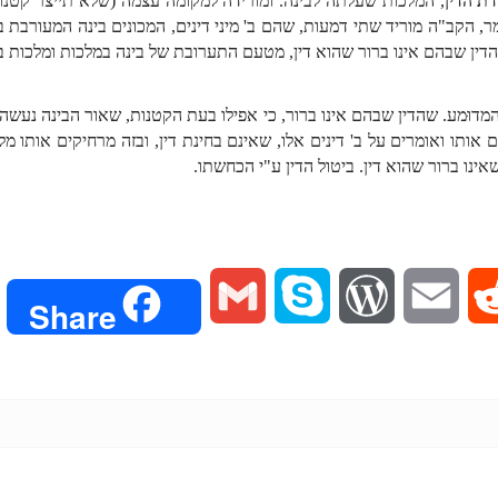
ת הדין
, המלכות שעלתה לבינה. ומורידה למקומה עצמה (שלא תייצר קטנות 
, הקב"ה מוריד שתי דמעות, שהם ב' מיני דינים, המכונים בינה המעורבת ב
הדין שבהם אינו ברור שהוא דין, מטעם התערובת של בינה במלכות ומלכות ב
דוּמע. שהדין שבהם אינו ברור, כי אפילו בעת הקטנות, שאור הבינה נעשה לא
 אותו ואומרים על ב' דינים אלו, שאינם בחינת דין, ובזה מרחיקים אותו מ
אינו ברור שהוא דין. ביטול הדין ע"י הכחשתו.
G
S
W
E
R
Share
m
k
o
m
e
a
y
r
a
d
i
p
d
i
d