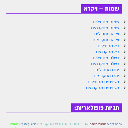
זוהר וילך מתקדמים
שמות – ויקרא
שידור חי
שמות מתחילים
שמות מתקדמים
תגיות ונושאים
וארא מתחילים
וארא מתקדמים
אודות האתר
בא מתחילים
בא מתקדמים
אודות אתר הזוהר היומי
בשלח מתחילים
בשלח מתקדמים
אודות בית מדרש הסולם
יתרו מתחילים
יתרו מתקדמים
ספר הזוהר
משפטים מתחילים
משפטים מתקדמים
גדולי ישראל על הזוהר
אפליקציית ספר הזוהר הקדוש
תגיות פופולאריות:
הקדשות על דיסקים
תרומות
אחרי מות זוהר חדש מתקדמים
אהבת דודים
אומות העולם
אִישׁ וּבֵיתוֹ בָּאוּ
אמונה