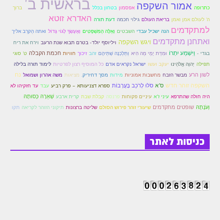
בראשית ב'
אמור השקפה
לאתר הבית
כתרופה
אפסמון
בטחון בכּלל
ברוך
האדרא זוטא
ה' לעולם אמן ואמן
בריאת העולם
גילוי חכמה
דעת תורה
הרב אדם סיני
למתקדמים
הנה ישכיל עבדי
השבטים
וְאֵלֶּה הַמִּשְׁפָּטִים
וְאֶעֶשְׂךָ לְגוֹי גָּדוֹל
ואתה הַקרֵב אליך
ואתחנן מתקדמים
לבלוג הרב
ויגש השקפה
ויליוסף יולד- בטרם תבוא שנת הרעב
וירח את ריח
וַיִּשְׁמַע יִתְרוֹ
חכמת הקבלה
בגדי -
וּמִדַּת יָמַי מַה הִיא
וַתֵּלַכְנָה שְׁתֵּיהֶם
זהב
זיכוך
חוויות
ט' סוגי
לאתר ספר הרב
תפילה
יְהוָה אֱלֹהֵינוּ
יעקב ועשו
ישראל נקראים אדם
כל המוסיף רצון לפרטיות
לימוד תורה בלילה
נח
לשון הרע
מבשר הזבח
מחשבות אמוניות
מידות
מסך דחיריק.
מציאות
משה אהרון ושמואל
לדף היומי בתע"ס
השקפה זוהר חדש
ס"א
סֹלּוּ לָרֹכֵב בָּעֲרָבוֹת
ספרא דצניעותא – פרק רביע
עבד
עד חזקיהו לא
הזמן סט זוהר
שְׁאֵרָהּ כְּסוּתָהּ
היה חולה שהתרפא
עיני ז"א
עיניים פקוחות
פרנסה
קבלת שבת
קרית ארבע
וְעֹנָתָהּ
שופטים מתקדמים
שיעורי זוהר פירוש הסולם
שליטה ברצונות
תיקוני הזוהר לקריאה
תקו
הזמן סט זוהר
ספרים להורדה
כניסות לאתר
מנוע חיפוש בכתבי בעל הסולם
חנות ספרים