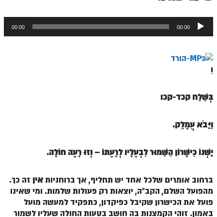
ספר הזוהר תולדות מתקדמים
ספר הזוהר ויצא מתחילים
נגן
00:00
00:00
אודיו
ספר הזוהר ויצא מתקדמים
ספר הזוהר וישלח מתחילים
וַ
הזוהר הקדוש וישלח מתקדמים
הזוהר הקדוש וישב מתחילים
בְּשַׁלַּח קכד-קכו
הזוהר הקדוש וישב מתקדמים
וַיָּבֹא עֲמָלֵק.
הזוהר הקדוש מקץ מתחילים
הזוהר הקדוש מקץ מתקדמים
יֶשְׁנוֹ כִּישָׁרוֹן הַשַׁמּוּר לִבְעָלָיו לְרָעָתוֹ – וְזוּ רָעָה חוֹלָה.
הזוהר הקדוש ויגש מתחילים
ברחוב אומרים שלכל אחד יש תחליף, אך ברוחניות
אין
זה כך.
הזוהר הקדוש ויגש מתקדמים
מהפועל השלם, הקב"ה, יוצאות רק פעולות שלמות. ומי שאינו
הזוהר הקדוש ויחי מתחילים
פועל את הכישרון שקיבל כפיקדון, כתפקיד למעשה מועל
באמון. זוהי הקמצנות בה חושב בטעות החולה שעליו לשמור