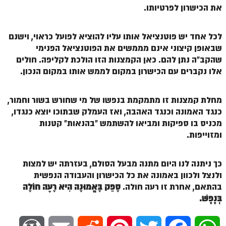
הזוהר הקדוש ויחי מתקדמים
את הכישרון לפרטיותו.
ספר הזוהר – שמות
לכל אחד יש פוטנציאל אותו עליו להוציא לפועל כראוי, וישנם
הזוהר הקדוש שמות מתחילים
שבאופן קיצוני אינם מממשים את הפוטנציאל הפנימי
הזוהר הקדוש שמות מתקדמים
שהקב"ה נתן להם. כאן הקמצנות הזו הולכת לקליפה. חולים
אלו נקברים עם הכישרון במקום לממש אותו במקום הנכון.
הזוהר הקדוש וארא מתחילים
הזוהר הקדוש וארא מתקדמים
מחלת קמצנות זו מתמקמת בנפשו של מי שחורש בשור וחמור,
כנגד האמונה וכנגד האהבה, ואז העמלק שבתוכו יוצא כנגדו,
הזוהר הקדוש בא מתחילים
מכניס בו ספיקות ומביאו להשתמש "בהנאות" קטנות
הזוהר הקדוש בא מתקדמים
ומזוייפות.
הזוהר הקדוש בשלח מתחילים
כך ניתנה לנו היום מתנה מבעל הסולם, בעזרתה יש למצות
הזוהר הקדוש בשלח מתקדמים
ולנצל ולכוון באמונה את כל הכישרון והעבודה הנפשית
בהתאם, אחרת זו רעה חולה.
סָפֵק בָּאֱמוּנָה הִיא רָעָה חוֹלָה
הזוהר הקדוש יתרו מתחילים
בְּנֶפֶשׁ.
הזוהר הקדוש יתרו מתקדמים
משפטים מתחילים