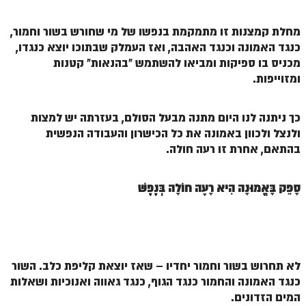
הזוהר הקדוש משפטים מתקדמים
מחלת קמצנות זו מתמקמת בנפשו של מי שחורש בשור וחמור,
כנגד האמונה וכנגד האהבה, ואז העמלק שבתוכו יוצא כנגדו,
הזוהר הקדוש תרומה השקפה
מכניס בו ספיקות ומביאו להשתמש "בהנאות" קטנות
הזוהר הקדוש תרומה מתקדמים
ומזוייפות.
הזוהר הקדוש ספרא דצניעותא
כך ניתנה לנו היום מתנה מבעל הסולם, בעזרתה יש למצות
הזוהר הקדוש תצווה השקפה
ולנצל ולכוון באמונה את כל הכישרון והעבודה הנפשית
בהתאם, אחרת זו רעה חולה.
הזוהר הקדוש תצווה מתקדמים
ספר הזוהר הקדוש כי תשא השקפה
סָפֵק בָּאֱמוּנָה הִיא רָעָה חוֹלָה בְּנֶפֶשׁ
ספר הזוהר הקדוש כי תשא מתקדמים
ספר הזוהר הקדוש ויקהל השקפה
ספר הזוהר הקדוש ויקהל מתקדמים
לא תחרוש בשור וחמור יחדיו – שאז יוצאת קליפת כלב. השור
ספר הזוהר הקדוש פיקודי מתחילים
כנגד האמונה והחמור כנגד הגוף, כנגד גאווה ואנוכיות ושאלות
המים הזדונים.
ספר הזוהר הקדוש פיקודי מתקדמים