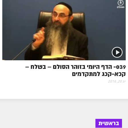
039- הדף היומי בזוהר הסולם – בשלח –
קכא-קכג למתקדמים
יונ 20, 2016
בראשית