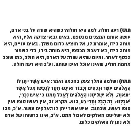
ספר הזוהר – ויקרא
ספר הזוהר הקדוש זוהר ויקרא השקפה
תמז)
רעה חולה, למה היא חולה? כשהיא שורה על בני אדם,
ספר הזוהר הקדוש זוהר ויקרא מתקדמים
עושה אותם קמצנים מכספם. באים גבאי צדקה אליו, היא
זוהר צו מתחילים
מוחה בידו, אומרת לו, אל תוציא כלום משלך. באים עניים, היא
מוחה בידו, בא לאכול מכספו, היא מוחה בידו, כדי לשמור
זוהר צו מתקדמים
הכסף לאחר. ומיום שהיא שורה על האדם, היא חולה, כמו שוכב
מחמת חוליו, שאינו אוכל ואינו שותה. וע"כ היא רעה חולה.
פרשת שמיני מתחילים
פרשת שמיני מתקדמים
תמח)
ושלמה המלך צעק בחכמה ואמר: אִישׁ אֲשֶׁר יִתֶּן לוֹ
ספר הזוהר פרשת תזריע למתחילים
הָאֱלֹהִים עֹשֶׁר וּנְכָסִים וְכָבוֹד וְאֵינֶנּוּ חָסֵר לְנַפְשׁוֹ מִכֹּל אֲשֶׁר
יִתְאַוֶּה, וְלֹא יַשְׁלִיטֶנּוּ הָאֱלֹהִים לֶאֱכֹל מִמֶּנּוּ כִּי אִישׁ נָכְרִי,
ספר הזוהר פרשת תזריע למתקדמים
יֹאכְלֶנּוּ: זֶה הֶבֶל וָחֳלִי רָע, הוּא. מקרא זה, אין ראשו סופו ואין
סופו ראשו. שכתוב: איש אשר ייתן לו האלקים עושר. א"כ, מהו
זוהר מצורע מתחילים
ולא ישליטנו האלקים לאכול ממנו. א"כ, אינו ברשותו של אדם
זוהר מצורע למתקדמים
ולא נתן לו האלקים כלום.
זוהר אחרי מות למתחילים