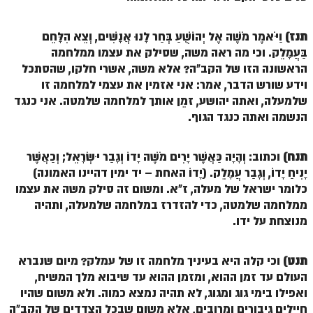
זוהר וילך מתקדמים
תנז)
וַיֹּאמֶר מֹשֶׁה אֶל יְהוֹשֻׁעַ בְּחַר לָנוּ אֲנָשִׁים, וְצֵא הִלָּחֵם
שידור חי
בַּעֲמָלֵק. וכי מה ראה משה, שסילק את עצמו ממלחמה
הראשונה הזו של הקב"ה? אלא משה, אשרי חלקו, שהסתכל
תגיות ונושאים
וידע שורש הדבר, אמר: אני אזמין את עצמי למלחמה זו
שלמעלה, ואתה יהושע, זמֵן אותך למלחמה שלמטה. אני כנגד
אודות האתר
הנשמה ואתה כנגד הגוף.
אודות אתר הזוהר היומי
תנח)
וכתוב: וְהָיָה כַּאֲשֶׁר יָרִים מֹשֶׁה יָדוֹ וְגָבַר יִשְׂרָאֵל; וְכַאֲשֶׁר
אודות בית מדרש הסולם
יָנִיחַ יָדוֹ, וְגָבַר עֲמָלֵק. (יָדוֹ האחת – יד ימין דהיינו האמונה)
כלומר ישראל של מעלה, ז"א. ומשום זה סילק משה את עצמו
ספר הזוהר
ממלחמה שלמטה, כדי להזדרז במלחמה שלמעלה, ותהיה
גדולי ישראל על הזוהר
מנוצחת על ידו.
אפליקציית ספר הזוהר הקדוש
תנט)
וכי קלה היא בעיניך מלחמה זו של עמלק? מיום שנברא
הקדשות על דיסקים
העולם עד זמן ההוא, ומזמן ההוא עד שיבוא מלך המשיח,
ואפילו בימי גוג ומגוג, לא תהיה נמצא כמוה. ולא משום שהיו
תרומות
חיילים גיבורים ומרובים, אלא משום שבכל הצדדים של הקב"ה