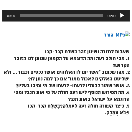
ספר הזוהר תולדות מתקדמים
נגן
ספר הזוהר ויצא מתחילים
00:00
00:00
אודיו
ספר הזוהר ויצא מתקדמים
ספר הזוהר וישלח מתחילים
הזוהר הקדוש וישלח מתקדמים
שאלות לחזרה ושינון זהר בשלח קכד-קכו
הזוהר הקדוש וישב מתחילים
1. מהי חולה רעה ומה הדוגמא על הקמצן שנותן לנו הזוהר
הקדוש?
הזוהר הקדוש וישב מתקדמים
2. מהו שכתוב "אשר יתן לו האלוקים אושר נכסים וכבוד… ולא
הזוהר הקדוש מקץ מתחילים
ישליטנו האלקים לאכול ממנו" אם כך למה נתן לו?
3. אושר שמור לבעליו לרעתו- לרעתו של מי ומיהו בעליו?
הזוהר הקדוש מקץ מתקדמים
4. מה הפירוש הנוסף ליש רעה חולה על פי אות תנב? ומהי
הדוגמא על ישראל באות תנג?
הזוהר הקדוש ויגש מתחילים
5. כיצד קשורה חולה רעה לעמלק?בְּשַׁלַּח קכד-קכו
הזוהר הקדוש ויגש מתקדמים
וַיָּבֹא עֲמָלֵק.
הזוהר הקדוש ויחי מתחילים