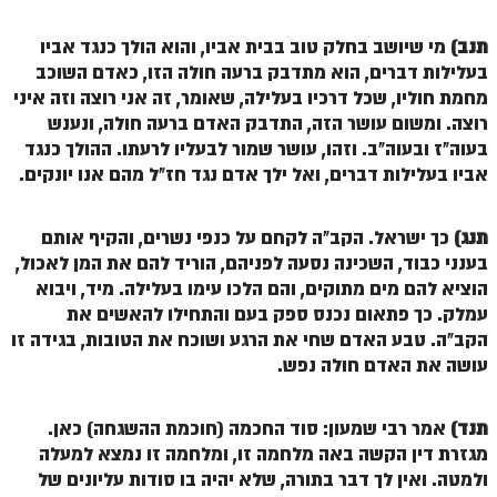
זוהר נשא למתחילים
תנב)
מי שיושב בחלק טוב בבית אביו, והוא הולך כנגד אביו
זוהר נשא למתקדמים
בעלילות דברים, הוא מתדבק ברעה חולה הזו, כאדם השוכב
מחמת חוליו, שכל דרכיו בעלילה, שאומר, זה אני רוצה וזה איני
זוהר בהעלותך למתחילים
רוצה. ומשום עושר הזה, התדבק האדם ברעה חולה, ונענש
בעוה"ז ובעוה"ב. וזהו, עושר שמור לבעליו לרעתו. ההולך כנגד
זוהר בהעלותך למתקדמים
אביו בעלילות דברים, ואל ילך אדם נגד חז"ל מהם אנו יונקים.
זוהר שלח לך למתחילים
זוהר שלח לך למתקדמים
תנג)
כך ישראל. הקב"ה לקחם על כנפי נשרים, והקיף אותם
בענני כבוד, השכינה נסעה לפניהם, הוריד להם את המן לאכול,
זוהר קורח למתחילים
הוציא להם מים מתוקים, והם הלכו עימו בעלילה. מיד, ויבוא
עמלק. כך פתאום נכנס ספק בעם והתחילו להאשים את
זוהר קורח למתקדמים
הקב"ה. טבע האדם שחי את הרגע ושוכח את הטובות, בגידה זו
חוקת למתחילים
עושה את האדם חולה נפש.
חוקת מתקדמים
תנד)
אמר רבי שמעון: סוד החכמה (חוכמת ההשגחה) כאן.
זוהר בלק למתחילים
מגזרת דין הקשה באה מלחמה זו, ומלחמה זו נמצא למעלה
זוהר בלק למתקדמים
ולמטה. ואין לך דבר בתורה, שלא יהיה בו סודות עליונים של