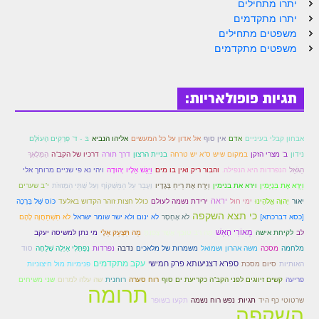
יתרו מתחילים
יתרו מתקדמים
משפטים מתחילים
משפטים מתקדמים
תגיות פופולאריות:
אבחון קבלי בעיניים
אדם
אין סוף
אל אדון על כל המעשים
אליהו הנביא
בּ - ד' פְּרָקִים הָעוֹלָם
הַמַּלְאָךְ
נידון
ב' מצרי הזקן
במקום שיש ס"א יש טרחה
בניית הרצון
דרך תורה
דרכיו של הקב"ה
הַגֹּאֵל
הנפרדות היא הנפילה.
והבור ריק ואין בו מים
וַיִּגַּשׁ אֵלָיו יְהוּדָה
ויהי נא פי שניים מרוחך אלי
וְעָבַר עַל הַמַּשְׁקוֹף וְעַל שְׁתֵּי הַמְּזוּזֹת
וַיַּרְא אֶת בִּנְיָמִין
וירא את בנימין
וַיָּרַח אֶת רֵיחַ בְּגָדָיו
י"ב שערים
יראה
יאור
יְהוָה אֱלֹהֵינוּ
ימי חול
ירידת נשמה לעולם
כולל חצות זוהר הקדוש באלעד
כּוֹס שֶׁל בְּרָכָה
כי תצא השקפה
[כסא דברכתא]
לֹא אֶחְסָר
לא ינום ולא ישר שומר ישראל
לֹא תִשְׁתַּחֲוֶה לָהֶם
מֵאוֹרִי הָאֵשׁ
לב
לקיחת אישה
מָה רַב טוּבְךָ אֲשֶׁר צָפַנְתָּ
מַה תִּצְעַק אֵלָי
מי נתן למשיסה יעקב
מלחמה
מסכה
משה אהרון ושמואל
משמרות של מלאכים
נדבה
נפרדות
נַפְתָּלִי אַיָּלָה שְׁלֻחָה
סוד
עקב מתקדמים
ספרא דצניעותא פרק חמישי
האותיות
סיום מסכת
פנימיות מול חיצוניות
פריעה
קשים זיווגים לפני הקב"ה כקריעת ים סוף
רוח סערה
רוחנית
שה עלה למרום
שני משיחים
תרומה
שרטוטי כף היד
תגיות: נפש רוח נשמה
תקעו בשופר
השקפה