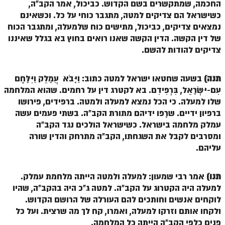
החכמה, שמתקשרים בשם הקדוש. כביכול, אמר הקב"ה,
זוהר פנחס למתחילים
כשישראל הם צדיקים למטה, מתגבר כוחי על כל. וכשאינם
נמצאים צדיקים, כביכול, מתישים כוח שלמעלה, ומתגבר הכוח
זוהר פנחס למתקדמים
של דין הקשה. הדין הקשה שאנו רואים בחוץ בא בגלל שאיננו
ספר הזוהר – דברים
צדיקים להודות להשם.
זוהר ואתחנן למתחילים
תנה)
בשעה שחטאו ישראל למטה כתוב: וַיָּבֹא עֲמָלֵק וַיִּלָּחֶם
זוהר ואתחנן למתקדמים
עִם-יִשְׂרָאֵל, בִּרְפִידִם. בא לקטרג דין על רחמים. שהוא המלחמה
שלו למעלה. כי הכל נמצא למעלה ולמטה. ברפידים, פירושו
זוהר עקב מתחילים
ברפיון ידיים. שרָפו ידיהם מתורת הקב"ה. בשתי פעמים עשה
זוהר הקדוש עקב למתקדמים
עמלק מלחמה בישראל. כשישראל הולכים נגד הקב"ה
ומסרבים לקבל את השגחתו, הקב"ה מתרחק והדין שורה
זהר שופטים מתחילים
עליהם.
זהר שופטים מתקדמים
תנו)
אמר רבי שמעון: למעלה ולמטה הייתה מלחמת עמלק.
זוהר כי תצא מתחילים
למעלה היה הקטרוג על הקב"ה. למטה ג"כ היה בהקב"ה, שהיו
זוהר כי תצא מתקדמים
לוקחים אנשים וחותכים להם העורלה של הרושם הקדוש.
ולקחו אותם וזרקו למעלה, ואמרו, קח לך מה שרצית. ועל כל
זוהר וילך השקפה
פנים כלפי הקב"ה הייתה כל המלחמה.