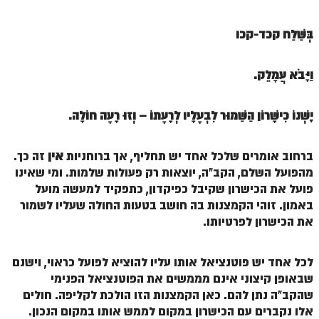
הזוהר הקדוש ויחי מתקדמים
ספר הזוהר – שמות
בְּשַׁלַּח קכד-קכו
הזוהר הקדוש שמות מתחילים
וַיָּבֹא עֲמָלֵק.
הזוהר הקדוש שמות מתקדמים
הזוהר הקדוש וארא מתחילים
יֶשְׁנוֹ כִּישָׁרוֹן הַשַׁמּוּר לִבְעָלָיו לְרָעָתוֹ – וְזוּ רָעָה חוֹלָה.
הזוהר הקדוש וארא מתקדמים
ברחוב אומרים שלכל אחד יש תחליף, אך ברוחניות
אין
זה כך.
הזוהר הקדוש בא מתחילים
מהפועל השלם, הקב"ה, יוצאות רק פעולות שלמות. ומי שאינו
הזוהר הקדוש בא מתקדמים
פועל את הכישרון שקיבל כפיקדון, כתפקיד למעשה מועל
באמון. זוהי הקמצנות בה חושב בטעות החולה שעליו לשמור
הזוהר הקדוש בשלח מתחילים
את הכישרון לפרטיותו.
הזוהר הקדוש בשלח מתקדמים
לכל אחד יש פוטנציאל אותו עליו להוציא לפועל כראוי, וישנם
הזוהר הקדוש יתרו מתחילים
שבאופן קיצוני אינם מממשים את הפוטנציאל הפנימי
הזוהר הקדוש יתרו מתקדמים
שהקב"ה נתן להם. כאן הקמצנות הזו הולכת לקליפה. חולים
אלו נקברים עם הכישרון במקום לממש אותו במקום הנכון.
משפטים מתחילים