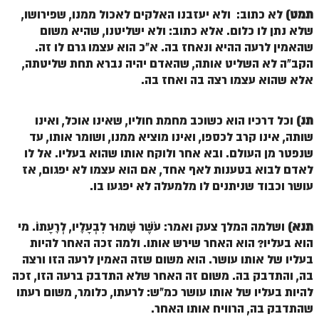
תמט)
לא כתוב: ולא יעזבנו האלקים לאכול ממנו, שפירושו,
זוהר אחרי מות למתקדמים
שלא נתן לו כלום. אלא כתוב: ולא ישליטנו, שהיא משום
הזוהר הקדוש – קדושים למתחילים
שהאמין לרעה ההיא ונאחז בה. א"כ הוא עצמו גרם לו זה.
הקב"ה לא השליט אותה, שהאדם יהיה נברא תחת שליטתה,
הזוהר הקדוש – קדושים למתקדמים
אלא שהוא עצמו רצה בה ואחז בה.
ספר הזוהר אמור השקפה
תנ)
וכל דרכיו הוא כשוכב מחמת חוליו, שאינו אוכל, ואינו
ספר הזוהר אמור מתקדמים
שותה, אינו קרב לכספו, ואינו מוציא ממנו, ושומר אותו, עד
הזוהר הקדוש פרשת בהר למתחילים
שנפטר מן העולם. ובא אחר ולוקח אותו שהוא בעליו. אל לו
לאדם לבוא בטענות לאף אחד, אם הוא עצמו לא יפגום, אז
הזוהר הקדוש פרשת בהר – מתקדמים
עושר וכבוד שניתנים לו מלמעלה לא יפגעו בו.
זוהר בחוקותי למתחילים
תנא)
ושלמה המלך צעק ואמר: עֹשֶׁר שָׁמוּר לִבְעָלָיו, לְרָעָתוֹ. מי
זוהר הקדוש בחוקותי למתקדמים
הוא בעליו? הוא האחר שירש אותו. ולמה זכה האחר להיות
ספר הזוהר – במדבר
בעליו של אותו עושר. הוא משום שזה האמין לרעה הזו ורצה
בה, והתדבק בה. משום זה האחר שלא התדבק ברעה הזו, זכה
זוהר במדבר מתחילים
להיות בעליו של אותו עושר כמ"ש: לרעתו, כלומר, משום רעתו
שהתדבק בה, הרוויח אותו האחר.
זוהר במדבר מתקדמים