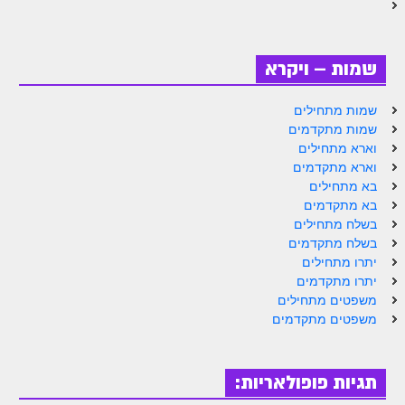
זוהר וילך מתקדמים
שידור חי
שמות – ויקרא
תגיות ונושאים
שמות מתחילים
שמות מתקדמים
אודות האתר
וארא מתחילים
וארא מתקדמים
אודות אתר הזוהר היומי
בא מתחילים
בא מתקדמים
אודות בית מדרש הסולם
בשלח מתחילים
בשלח מתקדמים
ספר הזוהר
יתרו מתחילים
גדולי ישראל על הזוהר
יתרו מתקדמים
משפטים מתחילים
אפליקציית ספר הזוהר הקדוש
משפטים מתקדמים
הקדשות על דיסקים
תגיות פופולאריות:
תרומות