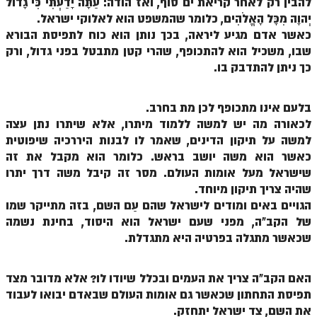
להבין רק לאחר קריאת ים סוף, ואז הודה: עַתָּה יָדַעְתִּי כִּי גָדוֹל
הזוהר הקדוש ויחי מתקדמים
יְהוָה מִכָּל הָאֱלֹהִים, כלומר שהמשפט הוא לאלוקי ישראל.
ספר הזוהר – שמות
כאשר אדם מגיע ליראה, בכך נותן הוא כוח לתפיסת הבורא
שבו, משכיל הוא להתכופף, שהרי קטן מתבטל בפני גדול, ורק
הזוהר הקדוש שמות מתחילים
כך ניתן להתדבק בו.
הזוהר הקדוש שמות מתקדמים
הזוהר הקדוש וארא מתחילים
בלעם אינו מתכופף לכן מת בחרב.
לכאורה מה יש למשה ללמוד מיתרו, אלא שיתרו נתן עצה
הזוהר הקדוש וארא מתקדמים
למשה על תיקון הדינים, שאמר לו לבנות היררכיה שיפוטית
כאשר הוא משה יושב בראש. כלומר הוא מקבל את זה
הזוהר הקדוש בא מתחילים
שישראל מעל אומות העולם. מסר זה קיבל משה דרך יתרו
הזוהר הקדוש בא מתקדמים
שהיה צריך תיקון מיוחד.
הגויים באים ומודים לישראל שהם עַם השם, בזה מתייקר שמו
הזוהר הקדוש בשלח מתחילים
של הקב"ה, מפני שעם ישראל הוא היסוד, בחינת נשמה
שכאשר מתגלה בפרטיה היא מתגדלת.
הזוהר הקדוש בשלח מתקדמים
הזוהר הקדוש יתרו מתחילים
האם הקב"ה צריך את העמים ובכלל שיודו לו? אלא מדובר מצד
הזוהר הקדוש יתרו מתקדמים
תפיסת התחתון שכאשר גם אומות העולם שבאדם יבואו לעבוד
את השם, צד ישראל יתחזק.
משפטים מתחילים