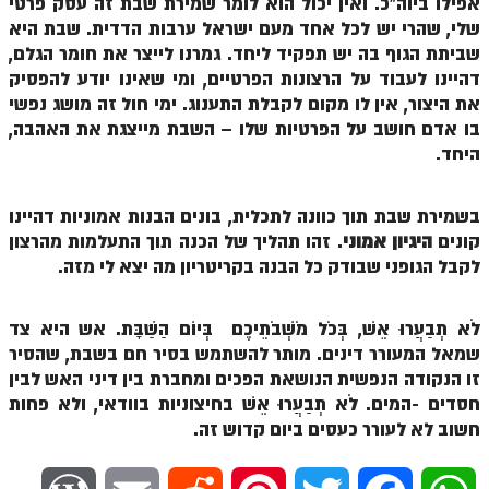
אפילו ביוה"כ. ואין יכול הוא לומר שמירת שבת זה עסק פרטי
הזוהר הקדוש ויחי מתקדמים
שלי, שהרי יש לכל אחד מעם ישראל ערבות הדדית. שבת היא
ספר הזוהר – שמות
שביתת הגוף בה יש תפקיד ליחד. גמרנו לייצר את חומר הגלם,
דהיינו לעבוד על הרצונות הפרטיים, ומי שאינו יודע להפסיק
הזוהר הקדוש שמות מתחילים
את היצור, אין לו מקום לקבלת התענוג. ימי חול זה מושג נפשי
הזוהר הקדוש שמות מתקדמים
בו אדם חושב על הפרטיות שלו – השבת מייצגת את האהבה,
היחד.
הזוהר הקדוש וארא מתחילים
הזוהר הקדוש וארא מתקדמים
בשמירת שבת תוך כוונה לתכלית, בונים הבנות אמוניות דהיינו
קונים
היגיון אמוני
. זהו תהליך של הכנה תוך התעלמות מהרצון
הזוהר הקדוש בא מתחילים
לקבל הגופני שבודק כל הבנה בקריטריון מה יצא לי מזה.
הזוהר הקדוש בא מתקדמים
הזוהר הקדוש בשלח מתחילים
לֹא תְבַעֲרוּ אֵשׁ, בְּכֹל מֹשְׁבֹתֵיכֶם בְּיוֹם הַשַּׁבָּת. אש היא צד
שמאל המעורר דינים. מותר להשתמש בסיר חם בשבת, שהסיר
הזוהר הקדוש בשלח מתקדמים
זו הנקודה הנפשית הנושאת הפכים ומחברת בין דיני האש לבין
חסדים -המים. לֹא תְבַעֲרוּ אֵשׁ בחיצוניות בוודאי, ולא פחות
הזוהר הקדוש יתרו מתחילים
חשוב לא לעורר כעסים ביום קדוש זה.
הזוהר הקדוש יתרו מתקדמים
משפטים מתחילים