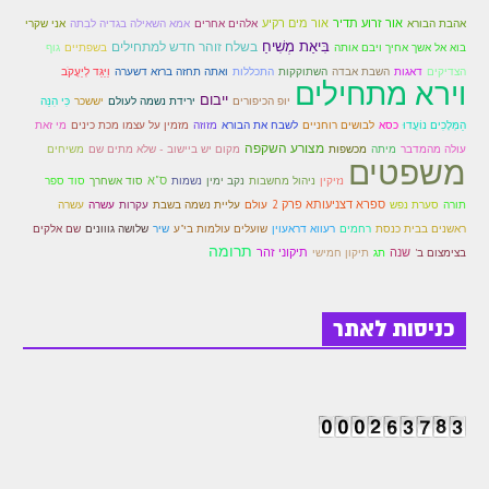
לאתר הבית
אור זרוע תדיר
אור מים רקיע
אמא השאילה בגדיה לבִתה
אהבת הבורא
אלהים אחרים
אני שקרי
בִּיאַת מְשִׁיחַ
בשלח זוהר חדש למתחילים
גוף
בוא אל אשך אחיך ויבם אותה
בשפתיים
הרב אדם סיני
הצדיקים
ואתה תחזה ברזא דשערה
דאגות
השבת אבדה
השתוקקות
התכללות
וַיַּגֵּד לְיַעֲקֹב
וירא מתחילים
לבלוג הרב
ייבום
יופ הכיפורים
ירידת נשמה לעולם
יששכר
כִּי הִנֵּה
כסא
לבושים רוחניים
הַמְּלָכִים נוֹעֲדוּ
לשבח את הבורא
מזוזה
מזמין על עצמו מכת כינים
מי זאת
לאתר ספר הרב
מצורע השקפה
עולה מהמדבר
מיתה
מכשפות
מקום יש ביישוב - שלא מתים שם
משיחים
משפטים
לדף היומי בתע"ס
נקב ימין
נשמות
ס"א
סוד ספר
נזיקין
ניהול מחשבות
סוד אשחרך
תורה
סערת נפש
ספרא דצניעותא פרק 2
עולם
עליית נשמה בשבת
עקרות
עשרה
עשרה
הזמן סט זוהר
ראשנים בבית כנסת
רחמים
רעווא דראעוין
שועלים עולמות בי"ע
שיר
שלושה גווונים
שם אלקים
תרומה
הזמן סט זוהר
שנה
תיקון חמישי
תיקוני זהר
בצימצום ב'
תג
ספרים להורדה
כניסות לאתר
מנוע חיפוש בכתבי בעל הסולם
חנות ספרים