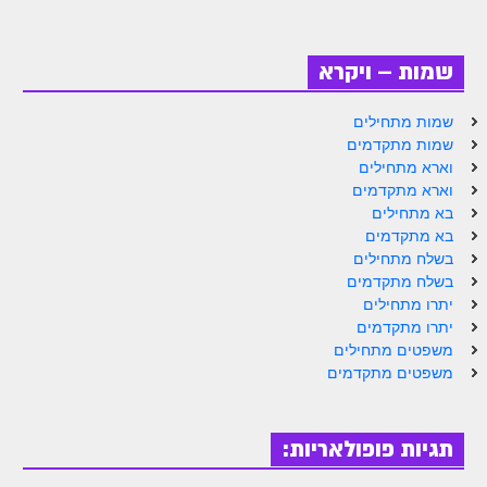
זוהר וילך מתקדמים
שידור חי
שמות – ויקרא
תגיות ונושאים
שמות מתחילים
שמות מתקדמים
וארא מתחילים
אודות האתר
וארא מתקדמים
בא מתחילים
אודות אתר הזוהר היומי
בא מתקדמים
אודות בית מדרש הסולם
בשלח מתחילים
בשלח מתקדמים
ספר הזוהר
יתרו מתחילים
יתרו מתקדמים
גדולי ישראל על הזוהר
משפטים מתחילים
משפטים מתקדמים
אפליקציית ספר הזוהר הקדוש
הקדשות על דיסקים
תגיות פופולאריות:
תרומות