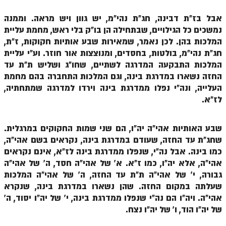
ספר הזוהר – ויקרא
אבל בז"ת דבינה, חג"ת נהי"מ, יש גוון ויש מראה. וממנה
נמשכים כל הגילויים, שבתחילה הן בו"ק בלי ראש, מחמת עליית
ספר הזוהר הקדוש זוהר ויקרא השקפה
המלכות בהן. לכן נאמר, שמאירות שבע אותיות חקוקות, ז"ת,
חג"ת נהי"מ, בולטות, בחסדים, ומנוצצות אור חוזר. וע"י עליית
ספר הזוהר הקדוש זוהר ויקרא מתקדמים
המלכות התבקעה המדרגה לשתיים, שחו"ג ושליש ת"ת עד
זוהר צו מתחילים
החזה נשארו במדרגת בינה, וגם המלכות התחברה בהם מחמת
העלייה, ונה"י נפלו ממדרגת בינה וירדו למדרגה שמתחתיה,
זוהר צו מתקדמים
לז"א.
פרשת שמיני מתחילים
שבע האותיות אהי"ה יה"ו, הם שני שמות החקוקים במרגלית.
פרשת שמיני מתקדמים
שחג"ת עד החזה, שעודם במדרגת בינה, נקראים בשם אהי"ה,
ספר הזוהר פרשת תזריע למתחילים
כמו בינה. אבל נה"י, שנפלו ממדרגת בינה לז"א, אינם נקראים
אהי"ה, אלא יה"ו, כמו ז"א. א' של אהי"ה חסד, ה' של אהי"ה
ספר הזוהר פרשת תזריע למתקדמים
גבורה, י' של אהי"ה ת"ת עד החזה, ה' של אהי"ה המלכות
זוהר מצורע מתחילים
שעלתה במקום החזה. שהן נשארו במדרגת בינה, שנקרא
אהי"ה. ויה"ו הם נה"י שנפלו ממדרגת בינה, י' של יה"ו יסוד, ה'
זוהר מצורע למתקדמים
של יה"ו הוד, ו' של יה"ו נצח.
זוהר אחרי מות למתחילים