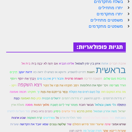
בשלח מתקדמים
יתרו מתחילים
יתרו מתקדמים
משפטים מתחילים
משפטים מתקדמים
תגיות פופולאריות:
אִם יְהוָה לֹא יִבְנֶה בַיִת
אהבת חברים
אחות
איזון בין ימין לשמאל
אליהו הנביא
בית אל
בראשית
דאגות
דהיינו להשפיע. ודווקא אז כשיש לו יראה כזו
דרגת יעקב
דְּרָכֶים
ויוסף
נְתִיבוֹת נֹעַם שָׁלוֹם.
הקשבה הדיבה
השגחה פרטית
והבור ריק ואין בו מים
וַיְבָרֶךְ אֶת-יוֹסֵף
ויצא השקפה
הורד מצרימה
ויכר יוסף את החלומות
ויַּסֵּב חִזְקִיָּהוּ אֶת פָּנָיו אֶל הַקִּיר
ויקץ -
מה נורא המקום הזה
וְכָל הָעָם רֹאִים אֶת הַקּוֹלֹת
וְכֻפַּר בְּרִיתְכֶם אֶת-מָוֶת
זך
חזקיהו
חכמה ואמונה
י"ג מידות הרחמים - תיקון הראשון
י"ג מידות רחמים
ירושלים הבנויה
כהן
כוח האמונה
כַּוָּנַת
הַתְּפִלָּה
כלי משכן ובצלאל
מבשר הזבח
מִזְמוֹר שִׁיר לְיוֹם הַשַּׁבָּת
מלאך המוות
מסכה
מעלת ארץ
מתוק מדבש
ישראל
משה אהרון ושמואל
נזיד עדשים
ניסיון
ניצנים נראו בארץ
סוד העליות לתורה
בשבתות
סוד מספר העליות לתורה
ספר תולדות אדם
צל
צפרדעים
קרח השקפה
שבע ארצות
שינה
שערות
שורש אמוני
שיעורי זוהר פירוש הסולם
שיר
שְׁלוֹשָׁה גְוָונִים
שמא יאבד את הקדושה
שערות דיקנא
שקר
תורה שבעל פה
תיקון חצון