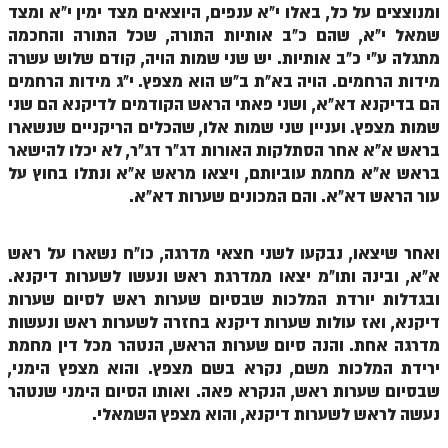
ומנוצצים על כל, באלו י"א ענפים, היוצאים מצד ימין י"א ומצד
זוהר פנחס למתחילים
שמאל י"א, שהם כ"ב אותיות התורה, שכל התורה והחכמה
זוהר פנחס למתקדמים
מתגלה ע"י כ"ב אותיות. יש שני שמות הויה, קודם שלוש עשרה
מידות הרחמים. הויה בא"ת ב"ש הוא מצפץ. י"ג מידות הרחמים
ספר הזוהר – דברים
הם בדיקנא דא"א, ושני פאתי הראש הקודמים לדיקנא הם שני
שמות מצפץ. ועניין שני שמות אלו, שהכלים הריקניים שנשארו
זוהר ואתחנן למתחילים
בראש א"א אחר הסתלקות האורות דג"ר דג"ר, לא יכלו להישאר
זוהר ואתחנן למתקדמים
בראש א"א מחמת עוביותם, ויצאו מראש א"א ונתלו בחוץ על
עור הראש דא"א. והם המכונים שערות דא"א.
זוהר עקב מתחילים
זוהר הקדוש עקב למתקדמים
ואחר שיצאו, נבקעו לשני חצאי מדרגה, כו"ח נשארו על ראש
א"א, ובינה ותו"מ יצאו ממדרגת ראש ונעשו לשערות דיקנא.
זהר שופטים מתחילים
ובגדלות יורדת המלכות שבסיום שערות ראש לסיום שערות
זהר שופטים מתקדמים
דיקנא, ואז עולות שערות דיקנא בחזרה לשערות ראש ונעשות
מדרגה אחת. והנה סיום שערות הראש, הנטהר מכל דין מחמת
זוהר כי תצא מתחילים
ירידת המלכות משם, נקרא בשם מצפץ. והוא מצפץ הימני,
זוהר כי תצא מתקדמים
שבסיום שערות ראש, הנקרא פאה. ואותו הסיום הימני שנטהר
נעשה לראש לשערות דיקנא, והוא מצפץ השמאלי.
זוהר וילך השקפה