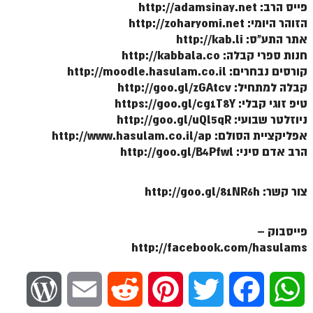
פייס הרב: http://adamsinay.net
הזוהר היומי: http://zoharyomi.net
אתר התע"ס: http://kab.li
חנות ספרי קבלה: http://kabbala.co
קורסים נבחרים: http://moodle.hasulam.co.il
קבלה למתחיל: http://goo.gl/zGAtcv
טיפ זוגי קבלי: https://goo.gl/cg1T8Y
ניוזלטר שבועי: http://goo.gl/uQl5qR
אפליקציית הסולם: http://www.hasulam.co.il/ap
הרב אדם סיני: http://goo.gl/B4Pfwl
צור קשר: http://goo.gl/81NR6h
פייסבוק –
http://facebook.com/hasulams
W
E
R
P
T
F
W