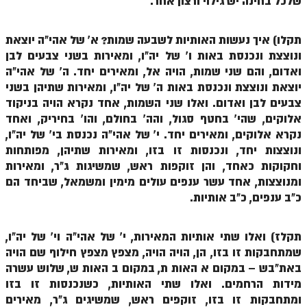
שלכל בחינה יש גילוי ורצון אחר.
זוהר נשא למתחילים
תקלו) איך נעשות האותיות לשבעה שמות? א' של אהי"ה יוצאת
זוהר נשא למתקדמים
ונוצצת ונכנסת באות ו' של יה"ו, ומאירות בשני צבעים לבן
זוהר בהעלותך למתחילים
ואדום, והם שני שמות, הויה אל, ומאירים יחד. ה' של אהי"ה
יוצאת ונוצצת ונכנסת באות ה' של יה"ו, ומאירות שתיהן בשני
זוהר בהעלותך למתקדמים
צבעים לבן ואדום. ואלו שני השמות, אחד נקרא הויה בניקוד
זוהר שלח לך למתחילים
אלוקים, שהי' בחטף סגול, והה' בחולם, והו' בחיריק, ואחד
נקרא אלוקים, ומאירים יחד. י' של אהי"ה נכנסת בי' של יה"ו,
זוהר שלח לך למתקדמים
ונוצצות יחד, ונכנסות זו בזו, ומאירות שתיהן, מפותחות
וחקוקות כאחד, והן זוקפות ראש, שמשיגות ג"ר, ומאירות
זוהר קורח למתחילים
ומנוצצות, אחד עשר ענפים עולים מימין ומשמאל, שביחד הם
זוהר קורח למתקדמים
כ"ב ענפים, כ"ב אותיות.
חוקת למתחילים
תקלז) ואלו שתי אותיות המאירות, י' של אהי"ה וי' של יה"ו,
חוקת מתקדמים
שמתחבקות זו בזו, הן, הויה הויה, מצפץ מצפץ חילוף שם הויה
באת"בש – במקום א האות ת, במקום ב האות ש, שלוש עשרה
זוהר בלק למתחילים
מידות הרחמים. ואלו שתי האותיות, כשנכנסות זו בזו
זוהר בלק למתקדמים
ומתחבקות זו בזו, זוקפים ראש, שמשיגים ג"ר, מאירים