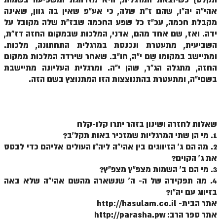
לאתר הבית
אהי"ה יה"ו, שהם ז"ת שלה, כי אע"פ שאין בה גוון, שאינה
מקבלת חכמה, עכ"ז כל שפע החכמה שבז"ת שלה מקובל על
הרב אדם סיני
ידה. ואז, שם אחד מהם, אדני, המלכות שבמקום החזה דז"ת,
לבלוג הרב
השביעית, מתעטרת ונכנסת במרגלית התחתונה, מלכות.
ומתיישב במקומו שֵם י"ה, חו"ב. שאחר שירדה המלכות ממקום
לאתר ספר הרב
החזה, מתגלה הג"ר, שהן י"ה. ומרגלית העליונה מתיישבת
לדף היומי בתע"ס
בשםי"ה, ומתעטרת בהתנוצצות הזו המתנוצץ בשם הזה.
הזמן סט זוהר
הזמן סט זוהר
שאלות לחזרה ושינון בזהר יתרו קלו-קלח
ספרים להורדה
1. מי הן שתי המרגליות שמזכיר באות תקל'ב?
2. מה הם ג' הזיווגים בין אהי"ה ליה"ו העולים אליהם כדי לבסס
מנוע חיפוש בכתבי בעל הסולם
את ג' הקוים?
3. מי הם ב' השמות מצפ"ץ מצפ"ץ?
חנות ספרים
4. מה תפקידה של ה- ה' שנשארה מהשם אהי"ה שלא באה
בזיווג עם יה"ו?
אתר הבית- http://hasulam.co.il
אתר ספר הרב: http://parasha.pw