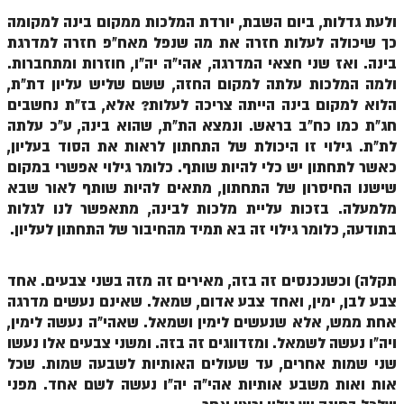
ולעת גדלות, ביום השבת, יורדת המלכות ממקום בינה למקומה
זוהר אחרי מות למתקדמים
כך שיכולה לעלות חזרה את מה שנפל מאח"פ חזרה למדרגת
הזוהר הקדוש – קדושים למתחילים
בינה. ואז שני חצאי המדרגה, אהי"ה יה"ו, חוזרות ומתחברות.
ולמה המלכות עלתה למקום החזה, ששם שליש עליון דת"ת,
הזוהר הקדוש – קדושים למתקדמים
הלוא למקום בינה הייתה צריכה לעלות? אלא, בז"ת נחשבים
חג"ת כמו כח"ב בראש. ונמצא הת"ת, שהוא בינה, ע"כ עלתה
ספר הזוהר אמור השקפה
לת"ת. גילוי זו היכולת של התחתון לראות את הסוד בעליון,
ספר הזוהר אמור מתקדמים
כאשר לתחתון יש כלי להיות שותף. כלומר גילוי אפשרי במקום
שישנו החיסרון של התחתון, מתאים להיות שותף לאור שבא
הזוהר הקדוש פרשת בהר למתחילים
מלמעלה. בזכות עליית מלכות לבינה, מתאפשר לנו לגלות
הזוהר הקדוש פרשת בהר – מתקדמים
בתודעה, כלומר גילוי זה בא תמיד מהחיבור של התחתון לעליון.
זוהר בחוקותי למתחילים
תקלה) וכשנכנסים זה בזה, מאירים זה מזה בשני צבעים. אחד
זוהר הקדוש בחוקותי למתקדמים
צבע לבן, ימין, ואחד צבע אדום, שמאל. שאינם נעשים מדרגה
אחת ממש, אלא שנעשים לימין ושמאל. שאהי"ה נעשה לימין,
ספר הזוהר – במדבר
ויה"ו נעשה לשמאל. ומזדווגים זה בזה. ומשני צבעים אלו נעשו
זוהר במדבר מתחילים
שני שמות אחרים, עד שעולים האותיות לשבעה שמות. שכל
אות ואות משבע אותיות אהי"ה יה"ו נעשה לשם אחד. מפני
זוהר במדבר מתקדמים