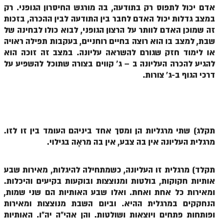
הזוהר הקדוש ויחי מתקדמים
אדם יכול לתפוס רק בתודעה, בה מורגש החיסרון הגופני. רק
במצב גדלות יכול האדם לחבר בין התודעה לבין ההכרה, בזכות
ספר הזוהר – שמות
זה שמוכן האדם לוותר על הרצון הגופני, לבוא כולו לבחינה של
הזוהר הקדוש שמות מתחילים
שבת, למצב בו הוא רוצה בחיים רוחניים, בעקבות תפילה ראויה
או לימוד חזק שגורם להשראה עליונה. במצב זה זוכה הוא
הזוהר הקדוש שמות מתקדמים
להגיע להכרה העליונה ב – ג' קווים בצורה שתוכל להשפיע על
הזוהר הקדוש וארא מתחילים
דרכי הגוף ב-ג' צורות.
הזוהר הקדוש וארא מתקדמים
הזוהר הקדוש בא מתחילים
הזוהר הקדוש בא מתקדמים
תקלג) שתי מרגליות הן ומסך אחד ביניהם העומד בין זו לזו.
מרגלית העליונה אין בה צבע, אין בה מראֶה בגילוי.
הזוהר הקדוש בשלח מתחילים
הזוהר הקדוש בשלח מתקדמים
תקלד) מרגלית זו העליונה, כשמתחילה להיגלות, מאירות שבע
אותיות חקוקות, בולטות ומנוצצות ובוקעות בקיעים והיכלות.
הזוהר הקדוש יתרו מתחילים
ומאירות כל אחת ואחת. ואלו שבע האותיות הם שני שמות,
הזוהר הקדוש יתרו מתקדמים
הנחקקים במרגלית ההיא. וביום השבת מנוצצות ומאירות
ופותחות פתחים ויוצאות ושולטות. והן אהי"ה יה"ו. האותיות
משפטים מתחילים