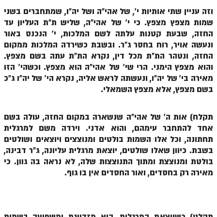
זוהר וילך מתקדמים
וזה עניין שתי אותיות י', של אהי"ה ושל יה"ו, שמתחברים בשני
שמות מצפץ מצפץ. כי י' של אהי"ה, שליש ת"ת העליון עד
שידור חי
החזה, שבעת קטנות עלתה לשם המלכות, י' הנכנס באור
ונעשה אויר, רוח בחסר ג"ר. ובשבת כשירדה המלכות ממקום
תגיות ונושאים
החזה, ונטהר הת"ת מכל דין, נקרא הת"ת עתה בשם מצפץ.
והוא מצפץ הימני. הרי שי' של אהי"ה הוא מצפץ. וכשהי' הזו
אודות האתר
מאירה בי' של יה"ו, ונעשתה לראש אליה, נקרא הי' של יה"ו ג"כ
בשם מצפץ, אלא מצפץ השמאלי.
אודות אתר הזוהר היומי
אודות בית מדרש הסולם
תקלח) אות ה' של אהי"ה שנשארה במקום החזה, עולה בשם
אחד להתחבר עימהם, והוא אדני. וירדה משם למרגלית
ספר הזוהר
תחתונה, וכל אלו השמות בולטים ומנוצצים ויוצאים ושולטים
בשבת. כיוון שאלו שולטים, יוצאת מרגלית עליונה, ג"ר דבינה,
גדולי ישראל על הזוהר
בולטת ומנוצצת ומתוך התנוצצות שלה, לא נראה בה גוון. כי
אפליקציית ספר הזוהר הקדוש
מאירה רק בחסדים, ואור החסדים אין בו גוף.
הקדשות על דיסקים
תרומות
תקלט) כשיוצאת המרגלית, היא מזדווגת ומשפיעה בשמות