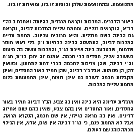
מתנוצצות. ובהתנוצצות שלהן נכנסות זו בזו, ומאירות זו בזו.
הזוהר הקדוש משפטים מתקדמים
ביאור הדברים. המלכות נקראת מרגלית, להיותה נאחזת ב נה"י
הזוהר הקדוש תרומה השקפה
דז"א, הנקראים רגליים. ומחמת עליית המלכות לבינה, נקראת
הזוהר הקדוש תרומה מתקדמים
גם הבינה בשם מרגלית. והיא מרגלית עליונה. מחמת עליית
המלכות לבינה, התמעטה הבינה לבחינת ו"ק בלי ראש חוסר
הזוהר הקדוש ספרא דצניעותא
שלמות, שבטבעה בינה שייכת לג"ר, והמלכות עושה בה מיעוט
הזוהר הקדוש תצווה השקפה
כשעולה אליה, חסדים בלי חכמה. אמנם זה יתכן בז"ת, חג"ת
נה"י דבינה, שהן צריכות לחכמה בכדי לתת לתחתון. וכשאין
הזוהר הקדוש תצווה מתקדמים
להן, הן פגומות. אבל ג"ר דבינה, שהן תמיד באור החסדים, ואינן
מקבלות חכמה לעולם גם אינן רוצות, אינן מתמעטות כלום
ספר הזוהר הקדוש כי תשא השקפה
מחמת עליית המלכות.
ספר הזוהר הקדוש כי תשא מתקדמים
ספר הזוהר הקדוש ויקהל השקפה
מרגלית עליונה היא בינה ואין בה צבע. הג"ר דבינה תמיד באור
החסדים, ואור החסדים אין בהם צבע, שאין בהם שום אחיזה
ספר הזוהר הקדוש ויקהל מתקדמים
לדינים. ואין בה מראה בגילוי, אין שם חכמה, הנקרא מראה.
אבל לא מחמת פגם, כי בג"ר דבינה אין פגם, אלא, אין הגילוי
ספר הזוהר הקדוש פיקודי מתחילים
חכמה נוהג שם לעולם.
ספר הזוהר הקדוש פיקודי מתקדמים