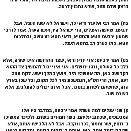
ברצון שלם וטוב, שלא נתכוין לרעה.
ספר הזוהר – ויקרא
ספר הזוהר הקדוש זוהר ויקרא השקפה
צח) אמר רבי אלעזר ודאי כך, וישראל לא עשו העגל. אבל
ירבעם, שעשה העגלים, הרי ישראל היו, ועשו העגל. אמר לו רבי
ספר הזוהר הקדוש זוהר ויקרא מתקדמים
שמעון ירבעם חטא והחטיא, ודאי חטא רע עשה, ובמלכות
זוהר צו מתחילים
חטא. כמו הערב רב בחטא העגל.
זוהר צו מתקדמים
צט) אמר ירבעם: אני יודע ודאי, שצד הקדושה אינו שורה, אלא
פרשת שמיני מתחילים
בלב כל העולם, וזהו ירושלים. אני איני יכול להמשיך צד ההוא
דקדושה כאן, מה אעשה? מיד, ויועץ המלך ויעש. לקח עצה
פרשת שמיני מתקדמים
רעה, אמר, הרי הס"א, הנמשכת מיד לכל מקום, וכל שכן בארץ
ספר הזוהר פרשת תזריע למתחילים
הזה, שחשקם לשרות בתוכו. אבל אינם יכולים להתלבש, אלא
בצורת שור.
ספר הזוהר פרשת תזריע למתקדמים
זוהר מצורע מתחילים
ק) שני עגלים למה עשה? אמר ירבעם, במדבר היו אלו
המכשפים, שכתוב עליהם, בשר חמורים בשרם. ולפיכך המשיכו
זוהר מצורע למתקדמים
ב' רוחין, שור וחמור, זכר ונקבה. אבל לא הלבישו אותם, אלא
זוהר אחרי מות למתחילים
שניהם בעגל אחד. כאן, אותם ב' רוחות הרעים, יתלבשו כראוי