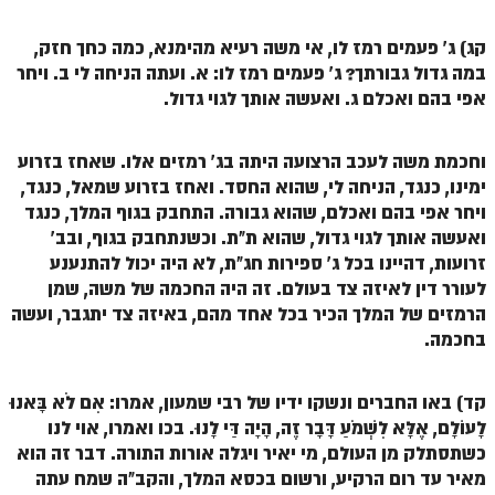
זוהר נשא למתחילים
קג) ג' פעמים רמז לו, אי משה רעיא מהימנא, כמה כחך חזק,
זוהר נשא למתקדמים
במה גדול גבורתך? ג' פעמים רמז לו: א. ועתה הניחה לי ב. ויחר
אפי בהם ואכלם ג. ואעשה אותך לגוי גדול.
זוהר בהעלותך למתחילים
זוהר בהעלותך למתקדמים
וחכמת משה לעכב הרצועה היתה בג' רמזים אלו. שאחז בזרוע
ימינו, כנגד, הניחה לי, שהוא החסד. ואחז בזרוע שמאל, כנגד,
זוהר שלח לך למתחילים
ויחר אפי בהם ואכלם, שהוא גבורה. התחבק בגוף המלך, כנגד
זוהר שלח לך למתקדמים
ואעשה אותך לגוי גדול, שהוא ת"ת. וכשנתחבק בגוף, ובב'
זרועות, דהיינו בכל ג' ספירות חג"ת, לא היה יכול להתנענע
זוהר קורח למתחילים
לעורר דין לאיזה צד בעולם. זה היה החכמה של משה, שמן
זוהר קורח למתקדמים
הרמזים של המלך הכיר בכל אחד מהם, באיזה צד יתגבר, ועשה
בחכמה.
חוקת למתחילים
חוקת מתקדמים
קד) באו החברים ונשקו ידיו של רבי שמעון, אמרו: אִם לֹא בָּאנוּ
לָעוֹלָם, אֶלָּא לִשְׁמֹעַ דָּבָר זֶה, הָיָה דַּי לָנוּ. בכו ואמרו, אוי לנו
זוהר בלק למתחילים
כשתסתלק מן העולם, מי יאיר ויגלה אורות התורה. דבר זה הוא
זוהר בלק למתקדמים
מאיר עד רום הרקיע, ורשום בכסא המלך, והקב"ה שמח עתה