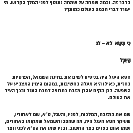
בדבר זה. וכמה שמחה על שמחה נתוסף לפני המלך הקדוש. מי
זוהר פנחס למתחילים
יעורר דברי חכמה בעולם כמותך?
זוהר פנחס למתקדמים
ספר הזוהר – דברים
זוהר ואתחנן למתחילים
כִּי תִשָּׂא לא –
לג
זוהר ואתחנן למתקדמים
הָעֵגֶל
זוהר עקב מתחילים
זוהר הקדוש עקב למתקדמים
חטא העגל היה בניסיון לשים את בחינת השמאל, הפרטיות
זהר שופטים מתחילים
בחזית, כאילו היא מעלה בחשיבות, במקום הימין המצביע על
השפעה. לכן הקים אהרן מזבח כתרופה למכת העגל ובכך הציל
זהר שופטים מתקדמים
את העולם.
זוהר כי תצא מתחילים
שם את המזבח, המלכות, לפניו, והעגל, ס"א, שם לאחוריו,
זוהר כי תצא מתקדמים
שעיקר חטא העגל היה, מה שהפכו השמאל שמקומו באחורים,
זוהר וילך השקפה
ושמו אותו בפנים בצד החשוב. ובניו שמו את הס"א לפניו וצד