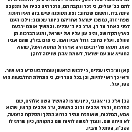
להם בב' עגלים, כי זכר ונקבה הם, הזכר היה בבית אל והנקבה
זוהר אחרי מות למתקדמים
היתה בדן. ומשום שכתוב: נפת תטופנה שיש בזה מעין תענוג
הזוהר הקדוש – קדושים למתחילים
שפתי זרה, נמשכו ישראל אחריהם ביותר שכתוב: וילכו העם
לפני האחד עד דן. וע"כ היו ב' עגלים. והמשיך אותם ירבעם
הזוהר הקדוש – קדושים למתקדמים
בארץ הקדושה, והיה עון עליו ועל ישראל, ומנע הברכות מן
העולם. ועליו כתוב: גוזל אביו ואמו. כי פגם בזו"ן, שהם אביו
ספר הזוהר אמור השקפה
ואמו. חטאו של ירבעם היה אף גדול מחטא העגל, שהוא
ספר הזוהר אמור מתקדמים
החטיא את עם ישראל, לעומת אהרן שניסה לתקן
הזוהר הקדוש פרשת בהר למתחילים
קא) וע"כ היו עגלים, כי לבוש הראשון שמתלבש ס"א הוא שור.
הזוהר הקדוש פרשת בהר – מתקדמים
ודאי כך ראוי להיות, וכן בכל הצדדים, כי התחלת התלבשות הוא
קטן, עגל.
זוהר בחוקותי למתחילים
זוהר הקדוש בחוקותי למתקדמים
קב) וע"כ בני אהובי, כיון שרצו להמשיך השם אלהים, שם
ספר הזוהר – במדבר
המלכות, ובצד אלהים נבנה המעשה, ע"כ אלהים קדוש, שהוא
אמא, המלכות, שאוחזת תמיד בזרוע המלך ומסלקת הרצועה,
זוהר במדבר מתחילים
לא היתה שם. ונצרך למשה להיות שם במקומה, כיון שרמז לו
הקב"ה, הסתכל והבין.
זוהר במדבר מתקדמים