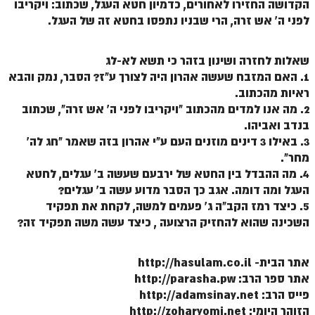
הקדושה החזירו לאחורים, כדמיון חטא העגל, שכתוב: ויקריבו
זוהר וילך מתקדמים
לפני ה' אש זרה, הרי שבניו נתפסו בחטא זה של העגל.
שידור חי
שאלות לחזרה ושינון בזהר כי תשא לא-לג
תגיות ונושאים
1. האם המזבח שעשה אהרון היה לצורך ע"ז? הסבר, נמק והבא
ראיות מהכתוב.
2. מה אנו למדים מהכתוב "ויקריבו לפני ה' אש זרה", שכתוב
אודות האתר
בנדב ואביהו.
אודות אתר הזוהר היומי
3. באילו 3 דינים מוזנים העם ע"י אהרון בזה שאמר "חג לה'
מחר".
אודות בית מדרש הסולם
4. מה ההבדל בין החטא של ירבעם שעשה ב' עגלים, לחטא
העגל ומה דומה. אגב כך הסבר מדוע עשה ב' עגלים?
ספר הזוהר
5. כיצד רמז הקב"ה ג' פעמים למשה, לקחת את תפקיד
גדולי ישראל על הזוהר
השכינה שהוא להחזיק הרצועה , כיצד עשה משה תפקיד זה?
אפליקציית ספר הזוהר הקדוש
אתר הבית- http://hasulam.co.il
הקדשות על דיסקים
אתר ספר הרב: http://parasha.pw
פייס הרב: http://adamsinay.net
תרומות
הזוהר היומי: http://zoharyomi.net