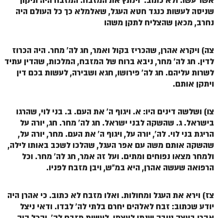
אשר עשו. ולא כתוב: וינתץ את המזבח. המזבח היה תיקון
שניסה לעשות כנגד חטא העגל, שאלמלא כך כל העולם היה
הזוהר הקדוש משפטים מתקדמים
נחרב, מכאן שהצליח לתקן משהו
הזוהר הקדוש תרומה השקפה
צה) ויקרא אהרן, שהכריז בקול ואמר, חג לה' מחר. היה הכרוז
הזוהר הקדוש תרומה מתקדמים
לדין. חג לה' מחר, ניבא ברוח של המזבח, המלכות, שהדין עתיד
הזוהר הקדוש ספרא דצניעותא
לשרות עליהם. חג לה' פירושו, חגא ושבירה, לעשות בכם דין
ויתקן אותם.
הזוהר הקדוש תצווה השקפה
הזוהר הקדוש תצווה מתקדמים
צו) ושלשה דינים היו: א. ויגוף ה' את העם. ב. בני לוי, שהרגו
בישראל. ג. שהשקה לבני ישראל. חג לה' מחר. חג, יורה על
ספר הזוהר הקדוש כי תשא השקפה
הריגת בני לוי. לה', יורה על, ויגוף ה' את העם. מחר, יורה על,
ספר הזוהר הקדוש כי תשא מתקדמים
שהשקה אותם משה עם אפר העגל, שהלכו לשכב באותו לילה,
ולמחר מצאו נפוחים ומתים. ועל זה אמר, חג לה' מחר. וכל
ספר הזוהר הקדוש ויקהל השקפה
הרפואה שעשה אהרן, היא במ"ש, ויבן מזבח לפניו.
ספר הזוהר הקדוש ויקהל מתקדמים
צז) וירא את העגל ומחולות. ואלו מזבח לא כתוב. כי אהרן היה
ספר הזוהר הקדוש פיקודי מתחילים
יודע שכתוב: זבח לאלהים יחרם בלתי לה' לבדו. ודאי ניצל
ספר הזוהר הקדוש פיקודי מתקדמים
אהרן בעצה טובה שנתן לעצמו, לעשות מזבח לה', והכל היה