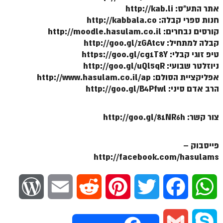
לאתר הבית
אתר התע"ס: http://kab.li
חנות ספרי קבלה: http://kabbala.co
הרב אדם סיני
קורסים נבחרים: http://moodle.hasulam.co.il
לבלוג הרב
קבלה למתחיל: http://goo.gl/zGAtcv
טיפ זוגי קבלי: https://goo.gl/cg1T8Y
לאתר ספר הרב
ניוזלטר שבועי: http://goo.gl/uQl5qR
אפליקציית הסולם: http://www.hasulam.co.il/ap
לדף היומי בתע"ס
הרב אדם סיני: http://goo.gl/B4Pfwl
הזמן סט זוהר
הזמן סט זוהר
צור קשר: http://goo.gl/81NR6h
ספרים להורדה
פייסבוק –
מנוע חיפוש בכתבי בעל הסולם
http://facebook.com/hasulams
חנות ספרים
W
E
R
P
T
F
W
o
m
e
i
w
a
h
G
S