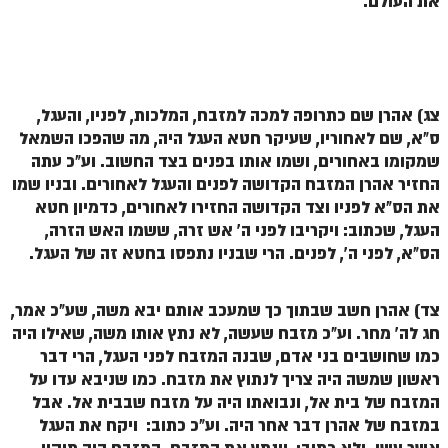
את העולם.
הזוהר הקדוש ויחי מתקדמים
ספר הזוהר – שמות
הזוהר הקדוש שמות מתחילים
הזוהר הקדוש שמות מתקדמים
צג) אהרן שם כתרופה למכה למזבח, המלכות, לפניו, והעגל,
ס"א, שם לאחוריו, שעיקר חטא העגל היה, מה שהפכו השמאל
הזוהר הקדוש וארא מתחילים
שמקומו באחורים, ושמו אותו בפנים בצד החשוב. וע"כ עתה
החזיר אהרן המזבח הקדושה לפנים והעגל לאחורים. ובניו שמו
הזוהר הקדוש וארא מתקדמים
את הס"א לפניו וצד הקדושה החזירו לאחורים, כדמיון חטא
הזוהר הקדוש בא מתחילים
העגל, שכתוב: ויקריבו לפני ה' אש זרה, ששמו האש הזרה,
הס"א, לפני ה', לפנים. הרי שבניו נתפסו בחטא זה של העגל.
הזוהר הקדוש בא מתקדמים
הזוהר הקדוש בשלח מתחילים
צד) אהרן חשב שבתוך כך שמעכב אותם יבא משה, שע"כ אמר,
חג לה' מחר. וע"כ מזבח שעשה, לא נתץ אותו משה, שאילו היה
הזוהר הקדוש בשלח מתקדמים
כמו שחושבים בני אדם, שבנה המזבח לפני העגל, הרי דבר
הזוהר הקדוש יתרו מתחילים
ראשון שמשה היה צריך לנתוץ את מזבח. כמו שניבא עדו על
המזבח של בית אל, ונבואתו היה על מזבח שבבית אל. אבל
הזוהר הקדוש יתרו מתקדמים
במזבח של אהרן דבר אחר היה. וע"כ כתוב: ויקח את העגל
משפטים מתחילים