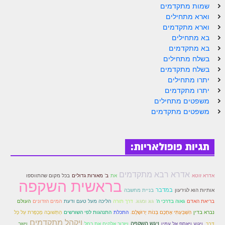
שמות מתקדמים
וארא מתחילים
וארא מתקדמים
בא מתחילים
בא מתקדמים
בשלח מתחילים
בשלח מתקדמים
יתרו מתחילים
יתרו מתקדמים
משפטים מתחילים
משפטים מתקדמים
תגיות פופולאריות:
אדרא רבא מתקדמים
אדרא זוטא
את
ב' מאורות גדולים
בכל מקום שהתווספו
בראשית השקפה
במדבר
אותיות הוא לגירעון
בניית מחשבה
בריאת האדם
גאוה בדרכי ה'
גוג ומגוג.
דרך תורה
הליכה מעל טעם ודעת
המים הזדונים
העולם
נברא בדין
הִשְׁבַּעְתִּי אֶתְכֶם בְּנוֹת יְרוּשָׁלִָם.
התכלת
התנהגות לפי השורשים
הַתְּשׁוּבָה מֶכָפֶּרת עַל כָּל
ויקהל מתקדמים
ויגש השקפה
וישב
דָּבָר.
וַיִּגְוַע וַיֵּאָסֶף אֶל עַמָּיו
ויזכור אלהים את רחל