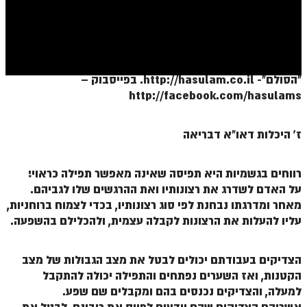
ספר הזוהר בראשית א' מתקדמים
ספר הזוהר בראשית ב' מתחילים
ספר הזוהר בראשית ב' מתקדמים
"הסולם"- http://hasulam.co.il. בפייסבוק –
ספר הזוהר נח מתחילים
http://facebook.com/hasulams
ספר הזוהר נח מתקדמים
ז' היכלות דאו"א דבריאה
ספר הזוהר לך לך מתחילים
ספר הזוהר לך לך מתקדמים
רווחים בגשמיות היא תפיסה שאינה מאפשר תפילה כראוי!
ספר הזוהר וירא מתחילים
על האדם לשדרג את רצונותיו ואת ההרגשים שלו לגביהם.
מאחר ומדרגתו נבחנת לפי סוג רצונותיו, בכדי לצמוח ברוחניות,
ספר הזוהר וירא מתקדמים
עליו להעלות את הרצונות לקבלה עצמית, ולהכלילם בהשפעה.
ספר הזוהר חיי שרה מתחילים
הצדיקים בעבודתם יכולים לבטל את מצב הגבולות של מצב
ספר הזוהר חיי שרה מתקדמים
הקטנות, ואז השערים נפתחים והתפילה יכולה להתקבל
ספר הזוהר תולדות מתחילים
למעלה, והצדיקים נכנסים בהם ומקבלים שם שפע.