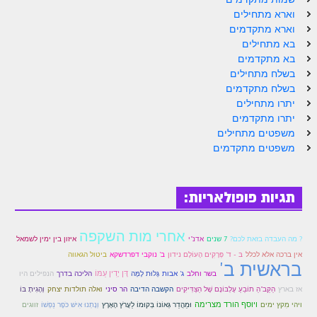
זוהר פנחס למתחילים
וארא מתחילים
וארא מתקדמים
זוהר פנחס למתקדמים
בא מתחילים
בא מתקדמים
ספר הזוהר – דברים
בשלח מתחילים
בשלח מתקדמים
זוהר ואתחנן למתחילים
יתרו מתחילים
זוהר ואתחנן למתקדמים
יתרו מתקדמים
משפטים מתחילים
זוהר עקב מתחילים
משפטים מתקדמים
זוהר הקדוש עקב למתקדמים
תגיות פופולאריות:
זהר שופטים מתחילים
זהר שופטים מתקדמים
אחרי מות השקפה
? מה העבדה בזאת לכם?
7 שנים
אדנ"י
איזון בין ימין לשמאל
זוהר כי תצא מתחילים
אין ברכה אלא לכלל
בּ - ד' פְּרָקִים הָעוֹלָם נידון
ב' נוקבי דפרדשקא
ביטול הגאווה
בראשית ב'
דָּן יָדִין עַמּוֹ
זוהר כי תצא מתקדמים
בשר וחלב
ג' אבות
גָּלוּת לָמָּה
הליכה בדרך
הנפילים היו
ואלה תולדות יצחק
אז בארץ
הַקַּב"הַ תוֹבֵעַ עֶלְבּוֹנָם שֶׁל הַצַּדִּיקִים
הקשבה הדיבה
הר סיני
וְהָגִיתָ בּוֹ
זוהר וילך השקפה
ויוסף הורד מצרימה
ויהי מִקץ ימים
וּמֵהֲדַר גְּאוֹנוֹ בְּקוּמוֹ לַעֲרֹץ הָאָרֶץ
וְנָתְנוּ אִישׁ כֹּפֶר נַפְשׁוֹ
זווגים