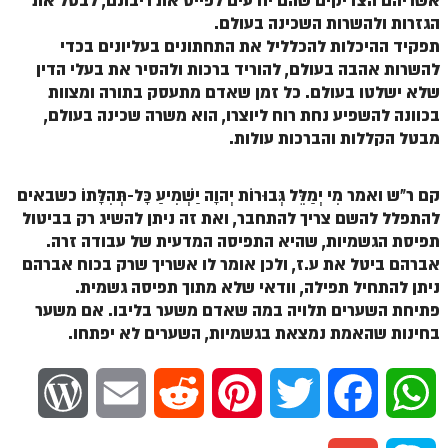
אשריהם הצדיקים שהם יודעים לפייס את ריבונם, לבטל את
ספר הזוהר תולדות מתקדמים
הגזרות ולהשרות השכינה בעולם.
ספר הזוהר ויצא מתחילים
תפקיד ההיכלות להכלליל את התחתונים בעליונים בכדי
להשרות אהבה בעולם, להוריד ברכות ולהסיר את בעלי הדין
ספר הזוהר ויצא מתקדמים
שלא ישלטו בעולם. כל זמן שאדם מתעסק בתורה ומצוות
בכוונה להשפיע נחת רוח ליוצרו, הוא משרה שכינה בעולם,
ספר הזוהר וישלח מתחילים
מבטל הקללות והברכות עולות.
הזוהר הקדוש וישלח מתקדמים
הזוהר הקדוש וישב מתחילים
קם ר"ש ואמר מִי יְמַלֵּל גְּבוּרוֹת יְהוָה יַשְׁמִיעַ כָּל-תְּהִלָּתוֹ כשבאים
להתפלל להשם צריך להתחבר, ואת זה ניתן להשיג רק בביטול
הזוהר הקדוש וישב מתקדמים
תפיסת הגשמיות, שהיא התפיסה המדעית של עבודה זרה.
אברהם ביטל את ע.ז, ולכן אומר לו אשריך שרק בכוח אברהם
הזוהר הקדוש מקץ מתחילים
ניתן להתחיל תפילה, וודאי שלא מתוך תפיסה גשמית.
הזוהר הקדוש מקץ מתקדמים
פתיחת השערים תלויה במה שאדם משער בליבו. אם משער
בחינות שהאמת נמצאת בגשמיות, השערים לא יפתחו.
הזוהר הקדוש ויגש מתחילים
הזוהר הקדוש ויגש מתקדמים
W
E
R
P
T
F
W
הזוהר הקדוש ויחי מתחילים
o
m
e
i
w
a
h