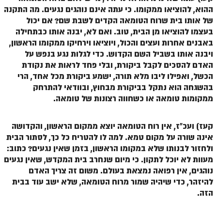
ההוא, להוציאו ממקומו. כי עתה אינם נוהגים נגעים. מה התקנה
זוהר אחרי מות למתקדמים
של אותו בית שרוח הטומאה הקדים לשבת שם? אם יכול
בעצמו להוציאו מן הבית, טוב. ואם לא, יבנה אותו כבתחילה
הזוהר הקדוש – קדושים למתחילים
באבנים אחרות ועצים והכול, ויוציאו וירחיקו ממקומו הראשון,
הזוהר הקדוש – קדושים למתקדמים
ויבנה אותו בשביל השם הקדוש.
כדי לגלות נגע בנפש על
האדם להסכים לקבל ביקורת, ובלי פחד לראות את נקודת
ספר הזוהר אמור השקפה
הכשל, ואפילו ליבו מלא תורה, ישמע ביקורת מכל אחד, הרי
ספר הזוהר אמור מתקדמים
בהשגחה הוא נתקל בביקורת מבחוץ, ובוודאי להתרחק
ממקומות טומאה או כשחווה רצונות של טומאה.
הזוהר הקדוש פרשת בהר למתחילים
הזוהר הקדוש פרשת בהר – מתקדמים
קעז) ועכ"ז, אין רוח הטומאה יוצא ממקום הראשון, והקדושה
אינה שורה על מקום טמא. למה לו להטריח כל כך, לסתור הבית
זוהר בחוקותי למתחילים
ולחזור לבנותו שלא במקומו הראשון, בזמן שאין נגעים? כתוב:
זוהר הקדוש בחוקותי למתקדמים
מעוות לא יוכל לתקון. כי מיום שנחרב בית המקדש, שאין נגעים
נוהגים, אין רפואה נמצאת בעולם. משום זה צריך האדם
ספר הזוהר – במדבר
להיזהר, כדי שיהיה שמור מרוח הטומאה, שלא ישב עוד בבית
הזה.
זוהר במדבר מתחילים
זוהר במדבר מתקדמים