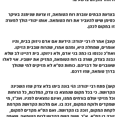
הזוהר הקדוש משפטים מתקדמים
בצרעת הבתים עוברת רוח הטומאה, זו צרעת שניתנה בעיקר
הזוהר הקדוש תרומה השקפה
כסימן שיש להעביר את רוח הטומאה. אותו יהודי הולך למערה
זו במקום לכהן.
הזוהר הקדוש תרומה מתקדמים
הזוהר הקדוש ספרא דצניעותא
קעב) אמר לו רבי יהודה: הידעת אם אדם ניזוק בבית, והיו
אומרים, שמחלה היא, ומהם אמרו, שהרוח שבבית הזיקו.
הזוהר הקדוש תצווה השקפה
ואח"כ נכנסו בו כמה בני אדם, ולא ניזוקו.
בית
דהיינו לב
שלא
הזוהר הקדוש תצווה מתקדמים
נבנה בצדק, שורה בו רוח הטומאה, המזיק את יושביו
. אוי לאלו
שעוברים על דבריהם.
כוחות הס"א לא מזיקים למי שהולך
ספר הזוהר הקדוש כי תשא השקפה
בדרך טומאה, שזו דרכם
.
ספר הזוהר הקדוש כי תשא מתקדמים
קעג) פתח רבי יהודה: הוֹי בונה ביתו בלא צדק
שזו השכינה
ספר הזוהר הקדוש ויקהל השקפה
הקדושה
. כי בכל מקום שנמצא בו צדק, המלכות, כל הרוחות
ספר הזוהר הקדוש ויקהל מתקדמים
וכל מזיקי עולם בורחים ממנו, ואינם נמצאים לפניו. ועכ"ז, מי
שמקדים ולוקח המקום, זכה בו. אם מלכות הקדושה מקדמת
ספר הזוהר הקדוש פיקודי מתחילים
לקחת המקום, זוכה בו הקדושה. ואם הס"א מקדים למקום,
ספר הזוהר הקדוש פיקודי מתקדמים
זוכה בו הס"א. א"כ, שווה השם הקדוש לרוח הטומאה, שאתה