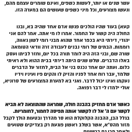
הזוהר הקדוש ויחי מתקדמים
עשר שנים או יותר, לעשות כשפים, ואינם שומרים עצמם מהם,
ונעשו מצורעים, וכל מיני כשפים שעושים הם במערה הזו.
ספר הזוהר – שמות
הזוהר הקדוש שמות מתחילים
קעא) בעוד שהיו הולכים פגשו אדם אחד שהיה בא, ובנו
החולה היה קשור על החמור. אמרו לו מי אתה. אמר להם אני
הזוהר הקדוש שמות מתקדמים
יהודי, דירתי היא בכפר אחד שהוא מבני רומי
לשון גאווה,
הזוהר הקדוש וארא מתחילים
רוממות. הבתים של רומי נבנים לעבודה זרה וודאי הטומאה
שורה שם
, ובני הזה היה לומד תורה בכל יום, וחזר לביתו ועסק
הזוהר הקדוש וארא מתקדמים
באלו הדברים. שלש שנים היתה דירתי בבית ההוא ולא ראיתי
הזוהר הקדוש בא מתחילים
כלום. ועתה יום אחד נכנס בני אל הבית, לחזור על הדברים
שלמד, עבר רוח אחד לפניו והזיק לו והקים פיו ועיניו וידיו
הזוהר הקדוש בא מתקדמים
נעקמו ואינו יכול לדבר. ואני בא למערת המצורעים של סרוניא,
אולי ילמדו לי דבר רפואה.
הזוהר הקדוש בשלח מתחילים
הזוהר הקדוש בשלח מתקדמים
כאשר אדם מחזיק בהבנה חולה, שמראה שהתוצאה לא תביא
הזוהר הקדוש יתרו מתחילים
לקשר עם ה' אל לו לקשור אותה תפיסה לחמור, לחומריות.
בגלל הבן, ההבנה הקלוקלת הוא סר מהדרך ובטעות הולך לקבל
הזוהר הקדוש יתרו מתקדמים
מזור מהס"א, אשר בשלב ראשון פוגעת רק בצדיקים שטועים
ולאחר מכן גם ברשעים.
משפטים מתחילים