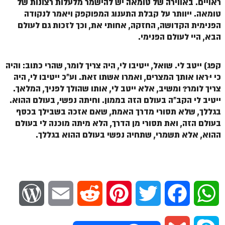
ראויים. באווירה של טומאה יש להישמר מלעלות רצונות של
טומאה.
ייוותר על קבלת התענוג המפוקפק ויאמר לנקודה
הפנימית הקדושה, החזקה, אחותי את, וכך לזכות גם לעולם
הבא, היי לעולם הפנימי
.
קפג) ייטב לי. שואל, ייטיבו לי, היה צריך לומר, שהרי כתוב: והיה
כי יִראו אותך המצרים, ואמרו אשתו זאת. וע"כ ייטיבו לי, היה
צריך לומר? ומשיב, אלא ייטב לי, אותו שהולך לפניך, המלאך.
ייטיב לי הקב"ה בעולם הזה בממון. וחיתה נפשי, בעולם ההוא.
בגללך, שלא תסורי מדרך האמת, שאם אזכה בשבילך בכסף
בעולם הזה, ואת תסורי מן הדרך, הלא מיתה מוכנה לי בעולם
ההוא, אלא תשמרי, שתחיה נפשי בעולם ההוא בגללך.
W
E
R
P
T
F
W
o
m
e
i
w
a
h