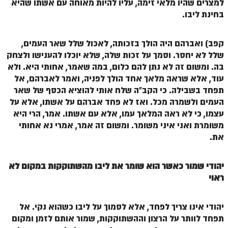
למצרים שהיו מלאי זימה, עליו להיות מאוחה עם אשתו שהיא
לאתר הבית
בחינת ליבו.
הרב אדם סיני
קפב) ואברהם היה הולך בזכותה, לאכול שלל שאר העמים,
לבלוג הרב
שלל לא יחסר. וסמך על זכות שלה, שלא יוכלו להענישו ולצחק
לאתר ספר הרב
בה. ומשום זה לא נתן להם כלום, במה שאמר, אחותי היא. ולא
עוד, אלא שראה מלאך אחד הולך לפניה, ואמר לאברהם, אל
לדף היומי בתע"ס
תפחד בשבילה. כי הקב"ה שלח אותי להוציא הכסף של שאר
הזמן סט זוהר
העמים ולשמרה מכל. ואז לא פחד אברהם על אשתו, אלא על
עצמו, כי לא ראה המלאך עמו, אלא עם אשתו. אמר, הרי היא
הזמן סט זוהר
משומרת ואני איני משומר. ומשום זה אמר, אמרי נא אחותי
את.
ספרים להורדה
מנוע חיפוש בכתבי בעל הסולם
יהודי שמור כאשר הוא שומר את ליבו מהשתוקקות במקום לא
חנות ספרים
ראוי
יהודי אינו צריך לפחד, אלא לסמוך על ליבו כשהוא נקי. אל
תפחד לוותר על הרצון וההשתוקקות, שמור אותם לזמן ומקום