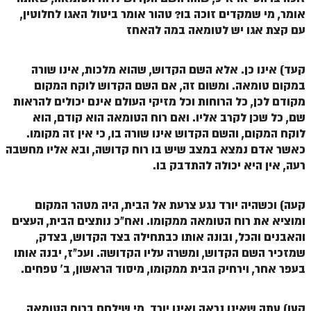
אומר, מי שמקדים זוכה בו?
טהור אומר ביטול האגו לחלוטין,
ספר הזוהר – ויקרא
עם קצת אגו יש לטומאה במה להאחז
ספר הזוהר הקדוש זוהר ויקרא השקפה
קעד) אינו כן. אלא השם הקדוש, שהוא מלכות, אינו שורה
ספר הזוהר הקדוש זוהר ויקרא מתקדמים
במקום טומאה. ומשום זה, אם השם הקדוש לוקח המקום
זוהר צו מתחילים
מקודם לכן, כל הרוחות וכל מזיקי העולם אינם יכולים להראות
שם, כל שכן לקרב אליו. ואם רוח הטומאה הוא קודם, הוא
זוהר צו מתקדמים
לוקח המקום, והשם הקדוש אינו שורה בו, כי אין זה מקומו.
כאשר אדם נמצא במצב שיש בו רוח קדושה, ובא אליו מחשבה
פרשת שמיני מתחילים
רעה, אין היא יכולה להתדבק בו.
פרשת שמיני מתקדמים
ספר הזוהר פרשת תזריע למתחילים
קעה) וכשהיה יורד נגע צרעת אל הבית, היה מטהר המקום
ומוציא את רוח הטומאה ממקומו. ואח"כ נותצים הבית, העצים
ספר הזוהר פרשת תזריע למתקדמים
והאבנים והכל, ובונה אותו כבתחילה בצד הקדוש, בצדק,
שמזכיר השם הקדוש, ומשרה עליו הקדושה. ועכ"ז, יבנה אותו
זוהר מצורע מתחילים
בעפר אחר, וירחיק הבית ממקומו, מיסוד הראשון, ב' טפחים.
זוהר מצורע למתקדמים
זוהר אחרי מות למתחילים
קעו) עתה שאינו נראה ואינו יורד, מי שילחם ברוח הטומאה