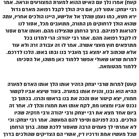
קעח) אמרו נלך עם האיש ההוא למערת המצורעים ונראה. אמר
זוהר נשא למתחילים
רבי יצחק: אסור לנו, אם היה הולך לקבל רפואה מאדם גדול
ירא חטא, כמו נעמן שהלך אל אלישע, היינו הולכים אחריו, עתה
זוהר נשא למתקדמים
שהוא הולך לרחוקים מן התורה, מתועבים מכל, אסור לנו
זוהר בהעלותך למתחילים
להראות לפניהם. ברוך הרחמן שהצילנו מהם. ואותו אדם אסור
לו לקבל רפואה מהם. אמר רבי יהודה: הרי למדנו בכל
זוהר בהעלותך למתקדמים
מתרפאים חוץ מעצי אשרה. אמר לו זה עבודה זרה ולא עוד
אלא שכתוב לא ימצא בך מעביר בנו ובתו באש. הלכו לדרכם.
זוהר שלח לך למתחילים
למרות שראו שאולי אפשר ללמוד כאן משהו, אל הסכימו
זוהר שלח לך למתקדמים
ללמוד מהטומאה.
זוהר קורח למתחילים
קעט)
למרות שרבי יצחק הזהיר אותו
הלך אותו האדם למערה
זוהר קורח למתקדמים
ההיא הוא ובנו, והניח אותו במערה. בעוד שיצא אביו לקשור
חמורו, יצא קיטור אש והכה את בנו בראשו והרגו. בכתוך כך
חוקת למתחילים
נכנס אביו ומצאו מת, לקח אותו ואת חמורו והלך לו. אחר זה
חוקת מתקדמים
ביום אחד מצא את רבי יצחק ורבי יהודה ורבי חזקיה שהיו
הולכים. בכה לפניהם וסיפר להם המעשה. אמר רבי יצחק: וכי
זוהר בלק למתחילים
לא אמרתי לך פעמים הרבה שאסור ללכת שמה. ברוך הרחמן
זוהר בלק למתקדמים
שכל מעשיו אמת ודרכיו דין, אשרי הם הצדיקים שהולכים בדרך