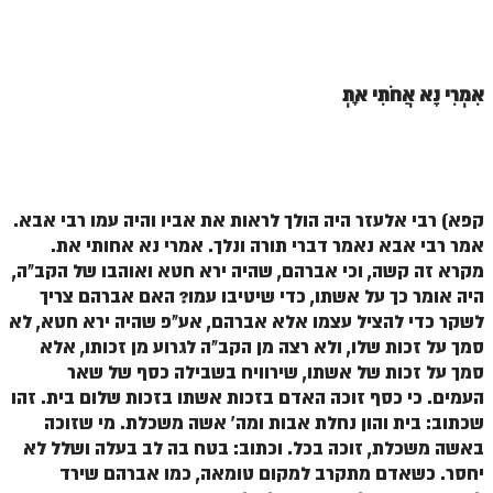
זוהר וילך מתקדמים
שידור חי
אִמְרִי נָא אֲחֹתִי אָתְּ
תגיות ונושאים
אודות האתר
קפא) רבי אלעזר היה הולך לראות את אביו והיה עמו רבי אבא.
אודות אתר הזוהר היומי
אמר רבי אבא נאמר דברי תורה ונלך. אמרי נא אחותי את.
אודות בית מדרש הסולם
מקרא זה קשה, וכי אברהם, שהיה ירא חטא ואוהבו של הקב"ה,
היה אומר כך על אשתו, כדי שיטיבו עמו?
האם אברהם צריך
ספר הזוהר
לשקר כדי להציל עצמו
אלא אברהם, אע"פ שהיה ירא חטא, לא
גדולי ישראל על הזוהר
סמך על זכות שלו, ולא רצה מן הקב"ה לגרוע מן זכותו, אלא
סמך על זכות של אשתו, שירוויח בשבילה כסף של שאר
אפליקציית ספר הזוהר הקדוש
העמים. כי כסף זוכה האדם בזכות אשתו
בזכות שלום בית
. זהו
שכתוב: בית והון נחלת אבות ומה' אשה משכלת. מי שזוכה
הקדשות על דיסקים
באשה משכלת, זוכה בכל. וכתוב: בטח בה לב בעלה ושלל לא
תרומות
יחסר.
כשאדם מתקרב למקום טומאה, כמו אברהם שירד