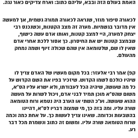
האמת בעולם הזה ובבא, עליהם כתוב: וארח צדיקים כאור נגה.
זוהר פנחס למתחילים
זוהר פנחס למתקדמים
לכאורה סיפור מוזר, שנראה לכאורה תמורה גשמית, אך למעשה
אין מדובר בגשמיות. מערה זה מצב הקטנות, וכשנכנס רבי
ספר הזוהר – דברים
יצחק למערה, היי למצב קטנות, ואותו אדם עשה כישוף,
זוהר ואתחנן למתחילים
שבמצב קטנות יש את החיסרון. כך אסור ללכת אחרי אדם
שאין לו שם, שלטומאה אין שהם שכולה זיוף ושמה נמחק
זוהר ואתחנן למתקדמים
מהעולם.
זוהר עקב מתחילים
קפ) אמר רבי אלעזר: בכל מקום מעשיו של האדם צריך לו
זוהר הקדוש עקב למתקדמים
שיהיו כולכם לשמו הקדוש. שיזכיר בפיו את השם הקדוש על
זהר שופטים מתחילים
כל מה שעושה, שיהיה הכל לעבודתו, ולא ישרא עליו הס"א,
משום שהס"א מוכן תמיד לבני אדם, ויכול לשרות על מעשה
זהר שופטים מתקדמים
ההוא שעושה. וע"כ השתי או הערב היה נטמא ורוח הטומאה
שורה עליו. ומה בזה כך, מי שמצוה דבריו לס"א, דהיינו
זוהר כי תצא מתחילים
בהשבעות וכדומה. שאינו צריך לעשות כך. על אחת כמה וכמה
זוהר כי תצא מתקדמים
שרוח הטומאה שורה עליו. ומשום זה כתוב ונשמרת מכל דבר
רע.
זוהר וילך השקפה