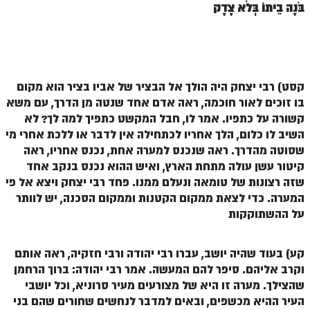
ספר הזוהר תולדות מתקדמים
בֹּנֶה בֵיתוֹ בְּלֹא צֶדֶק
ספר הזוהר ויצא מתחילים
ספר הזוהר ויצא מתקדמים
ספר הזוהר וישלח מתחילים
קסט) רבי יצחק היה הולך אל הבציר של אביו
בציר הוא מקום
בו זוכים לאור חוכמה
, ראה אדם אחד שנטה מן הדרך, עם משא
הזוהר הקדוש וישלח מתקדמים
קשורה על כתפיו. אמר לו, חבל המקשט כתפיך למה לך? לא
הזוהר הקדוש וישב מתחילים
השיב לו כלום, הלך אחריו
לכתחילה אין לדבר או ללכת אחרי מי
שסוטה מהדרך
. ראה שנכנס למערה אחת, נכנס אחריו, ראה
הזוהר הקדוש וישב מתקדמים
קיטור עשן עולה מתחת הארץ, ואיש ההוא נכנס בנקב אחד
שזה רצונות של טומאה
ונעלם ממנו. פחד רבי יצחק ויצא אל פי
הזוהר הקדוש מקץ מתחילים
המערה.
כדי לצאת ממקום הקטנות וממקום הסכנה, יש לוותר
הזוהר הקדוש מקץ מתקדמים
על ההשתוקקות
הזוהר הקדוש ויגש מתחילים
קע) בעוד שהיה יושב, עברו רבי יהודה ורבי חזקיה, ראה אותם
הזוהר הקדוש ויגש מתקדמים
וקרב אליהם. סיפר להם המעשה. אמר רבי יהודה: ברוך הרחמן
שהצילך. מערה זו היא של מצורעים מעיר סרוניא, וכל יושבי
הזוהר הקדוש ויחי מתחילים
העיר ההיא מכשפים, ובאים למדבר לנחשים שחורים שהם בני