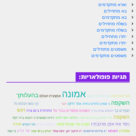
וארא מתקדמים
בא מתחילים
בא מתקדמים
בשלח מתחילים
בשלח מתקדמים
יתרו מתחילים
יתרו מתקדמים
משפטים מתחילים
משפטים מתקדמים
תגיות פופולאריות:
אמונה
בהעלותך
אור מים רקיע
אמצעית העולם
אלה תולדות יצחק
השקפה
גמר תיקון
הֵן יֵבֹשׁוּ וְיִכָּלְמוּ כֹּל
ג' שמהן כלולים כחדא
דבר
דרכיו של הקב"ה
ויגש
הַשָּׁמַיִם מְסַפְּרִים כְּבוֹד אֵל
הַנֶּחֱרִים בָּךְ
התרפית ביום צרה
העולם נברא בדין
השקפה
ויהי יצחק בן ארבעים שנה
ויחלום יוסף חלום
וַיִּירְאוּ הָאֲנָשִׁים כִּי הוּבְאוּ בֵּית יוֹסֵף
וַיָּסַר אֵת אֹפַן מַרְכְּבֹתָיו
וַיִּקְרְבוּ יְמֵי יִשְׂרָאֵל לָמוּת
זכירה
ויתרוצצו הבנים
זהר הקדש
יצר הרע
ופקידה
חוטמא
י"ג מידות הרחמים
י"ג תיקוני זקן
יְהוָה אֶחָד
יצחק בן 40 שנה
כִּי הִנֵּה