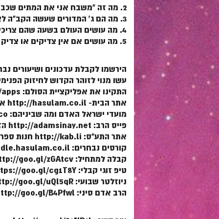
2. מה זה "משבח אני את המתים שכבר מתו"? כיון שכתוב "את המתים", מדוע אומר עוד פעם "שכבר מתו"?
3. מה הם ג' המדורים שעשה הקב"ה לצדיקים כנגד נר"ן?
4. מה עושים העולם בשעה שהם צריכים רחמים? כיצד הם מתקשרים לצדיק?
5. מה עושים אם אין צדיקים או צדיק שיודע להודיע אל המתים? וממה צריך להיזהר?
הירשמו לקבלת עדכונים ושיעורים נבחרים: /goo.gl/gZKcpW
עשו מנוי לזוהר הקדוש לחיזוק הפנימיות בעולם: /Ki4gQE
התקינו את אפליקציית הסולם: http://www.hasulam.co.il/apps
אתר הבית- http://hasulam.co.il אתר ספר הרב: http://parasha.pw
מועדי ישראל האדם ומה שביניהם: http://moadim.co
פייס הרב: http://adamsinay.net הזוהר היומי: http://zoharyomi.net
אתר התע"ס: http://kab.li חנות ספרי קבלה: http://kabbala.co
קורסים נבחרים: http://moodle.hasulam.co.il
קבלה למתחיל: http://goo.gl/zGAtcv
טיפ זוגי קבלי: https://goo.gl/cg1T8Y
ניוזלטר שבועי: http://goo.gl/uQl5qR
הרב אדם סיני: http://goo.gl/B4Pfwl