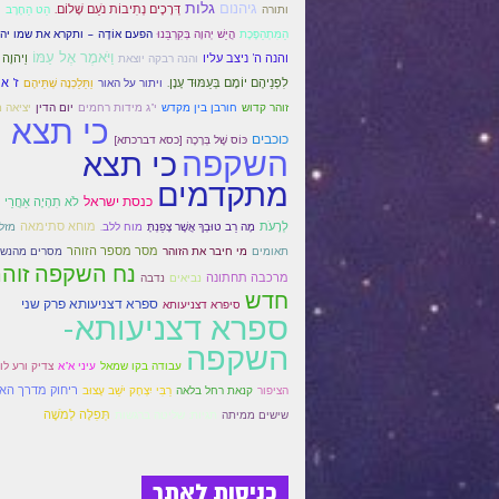
גלות
גיהנום
דְּרָכֶים נְתִיבוֹת נֹעַם שָׁלוֹם.
ותורה
הַט הַחֶרֶב
הַמִּתְהַפֶּכֶת
הֲיֵשׁ יְהוָה בְּקִרְבֵּנוּ
הפעם אוֹדֶה – ותקרא את שמו יה
וַיֹּאמֶר אֶל עַמּוֹ
והנה ה' ניצב עליו
וַיהוָה 
והנה רבקה יוצאת
לִפְנֵיהֶם יוֹמָם בְּעַמּוּד עָנָן.
ז' א
ויתור על האור
וַתֵּלַכְנָה שְׁתֵּיהֶם
זוהר קדוש
חורבן בין מקדש
י"ג מידות רחמים
יום הדין
יציאה 
כי תצא
כוכבים
כּוֹס שֶׁל בְּרָכָה [כסא דברכתא]
השקפה
כי תצא
מתקדמים
כנסת ישראל
לֹא תִהְיֶה אַחֲרֵי ר
לְרָעֹת
מוחא סתימאה
מָה רַב טוּבְךָ אֲשֶׁר צָפַנְתָּ
מוח ללב.
מזל
מסר מספר הזוהר
תאומים
מי חיבר את הזוהר
מסרים מהנש 
נח השקפה זוהר
מרכבה תחתונה
נביאים
נדבה
חדש
ספרא דצניעותא פרק שני
סיפרא דצניעותא
ספרא דצניעותא-
השקפה
עבודה בקו שמאל
עיני א"א
צדיק ורע לו
ריחוק מדרך הא
הציפור
קנאת רחל בלאה
רַבִּי יִצְחָק יֹשֵׁב עָצוּב
תְּפִלָּה לְמֹשֶׁה
שישים ממיתה
תגיות: שליטה ברגשות
כניסות לאתר