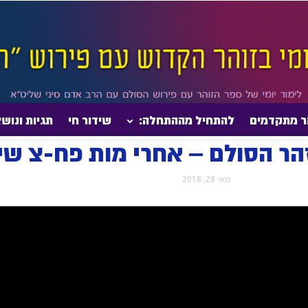
ר מתקדמים
להתחיל מההתחלה:
שידור חי
תגיות ונוש
מים
033- הדף היומי בזהר הסולם – אחרי מות פח-צ שיעור מתקדמים
מאי 28, 2018