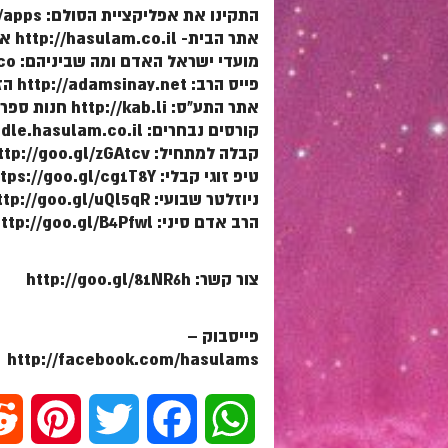
התקינו את אפליקציית הסולם: http://www.hasulam.co.il/apps
אתר הבית- http://hasulam.co.il אתר ספר הרב: http://parasha.pw
מועדי ישראל האדם ומה שביניהם: http://moadim.co
פייס הרב: http://adamsinay.net הזוהר היומי: http://zoharyomi.net
אתר התע"ס: http://kab.li חנות ספרי קבלה: http://kabbala.co
קורסים נבחרים: http://moodle.hasulam.co.il
קבלה למתחיל: http://goo.gl/zGAtcv
טיפ זוגי קבלי: https://goo.gl/cg1T8Y
ניוזלטר שבועי: http://goo.gl/uQl5qR
הרב אדם סיני: http://goo.gl/B4Pfwl
צור קשר: http://goo.gl/81NR6h
פייסבוק –
http://facebook.com/hasulams
P
T
F
W