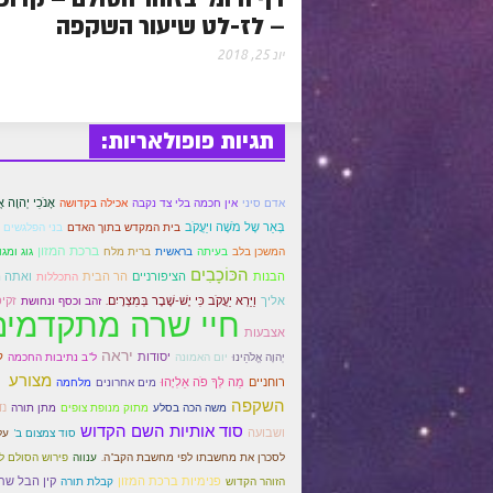
– לז-לט שיעור השקפה
יונ 25, 2018
תגיות פופולאריות:
אָנֹכִי יְהוָה א
אדם סיני
אין חכמה בלי צד נקבה
אכילה בקדושה
בְּאֵר שֶל מֹשֶׁה ויַעֲקֹב
בית המקדש בתוך האדם
בני הפלגשים
ברכת המזון
המשכן בלב
בעיתה
בראשית
ברית מלח
גוג ומגוג
הכּוֹכָבִים
הציפורניים
הר הבית
הבנות
ואתה ה
התכללות
אליך
וַיַּרְא יַעֲקֹב כִּי יֶשׁ-שֶׁבֶר בְּמִצְרָיִם.
זקי
זהב וכסף ונחושת
חיי שרה מתקדמים
אצבעות
יראה
יסודות
ל
יְהוָה אֱלֹהֵינוּ
יום האמונה
ל"ב נתיבות החכמה
מצורע
רוחניים
מַה לְּךָ פֹה אֵלִיָּהוּ
מים אחרונים
מלחמה
השקפה
נד
משה הכה בסלע
מתוק מנופת צופים
מתן תורה
סוד אותיות השם הקדוש
ושבועה
סוד צמצום ב'
על
לסכרן את מחשבתו לפי מחשבת הקב"ה.
ענווה
פירוש הסולם ל
פנימיות ברכת המזון
קין הבל שת
הזוהר הקדוש
קבלת תורה