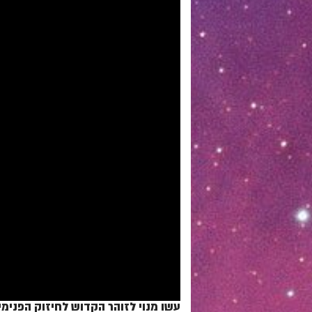
הירשמו לקבלת עדכונים ושיעורים נבחרים: /goo.gl/VAJgMz
עשו מנוי לזוהר הקדוש לחיזוק הפנימיות בעולם: /cPLdsk