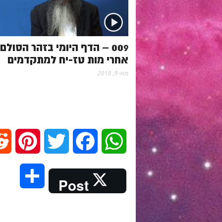
009 – הדף היומי בזהר הסולם
אחרי מות טז-יח למתקדמים
מאי 9, 2018
P
T
F
W
i
w
a
h
S
Post
n
i
c
a
h
t
t
e
t