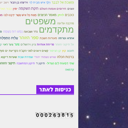
וַהֲשֵׁבֹתָ אֶל לְבָבֶךָ
וַיֵּלֶךְ אִישׁ מִבֵּית לֵוִי
וישב יע
ויריצהו בן הבור
חקת השקפה
זווגים
כבוד האד
חירופים אומות העולם
ימין
כוכבים
מאמר הניצנים
מֵאֵת כָּל אִישׁ אֲשֶׁר יִדְּבֶנּוּ לִבּוֹ
מה
לויתן
משפטים
מרכבה עליונה
מתקדמים
נדר ושבועה
נֶפֶשׁ רוּחַ נְשָׁמָה
סט
ספר הזוהר
עֲלִיַּת הַתְּפִלָּה
אחרא וטרחה
סעודות השבת
ציון וירושלים
צער
צער ראוי
על תיקוני הזוהר
פריחת אותיות
ק
קשים זיווגים לפני הקב"ה כקריעת ים סוף
תענוג
קוץ
קן הציפור
ברכות הכלה
שורש נשמתי יהודי
שמירת שבת
שערות דיקנא
תיקוני הזוהר
שְׁתֵּי דְּמָעוֹת לַיָּם הַגָּדוֹל-
תיקון ד
תיקון המחשבה
קדמאה
כניסות לאתר