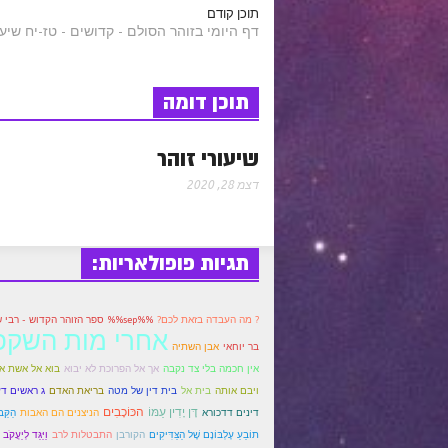
a
תוכן קודם
דף היומי בזוהר הסולם - קדושים - טז-יח שי
e
t
b
s
r
r
e
o
A
תוכן דומה
e
e
r
o
p
שיעורי זוהר
s
k
p
דצמ 28, 2020
t
תגיות פופולאריות:
? מה העבדה בזאת לכם?
%%sep%% ספר הזוהר הקדוש - רבי 
אחרי מות השקפ
בר יוחאי
אבן השתיה
אין חכמה בלי צד נקבה
אך אל הפרוכת לא יבוא
בוא אל אשת א
בית דין של מטה
ויבם אותה
בית אל
בריאת האדם
ג ראשים ד
הכּוֹכָבִים
דָּן יָדִין עַמּוֹ
דינים דדכורא
הניצנים הם האבות
הַקַּב
תוֹבֵעַ עֶלְבּוֹנָם שֶׁל הַצַּדִּיקִים
הקורבן
התבטלות לרב
וַיַּגֵּד לְיַעֲקֹב