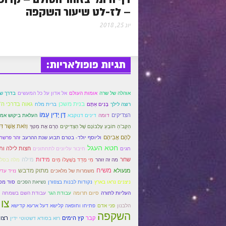
– לז-לט שיעור השקפה
יונ 25, 2018
תגיות פופולאריות:
אוהלה של שרה
אומות העולם
אל אדון על כל המעשים
בדרך ש
בנית משכן
גאוה בדרכי ה'
רוצה לילך
בָּנִים אַתֶּם
ברית מלח
דָּן יָדִין עַמּוֹ
הצדיקים
דומה
דינים דנוקבא
העלאת ביקוש אמי
וְזֹאת אֲשֶׁר דִּ
הַקַּב"הַ תוֹבֵעַ עֶלְבּוֹנָם שֶׁל הַצַּדִּיקִים
הָרֵם אֶת מַטְּךָ
לָהֶם אֲבִיהֶם
וליוסף יולד- בטרם תבוע שנת ההרעב
זהר פרשת
חטא העגל
חצות לילה ות
חגים
חיבור עליונים לתחתונים
שחר
מידות
מילה
מה זה זוהר
מִי מָדַד בְּשָׁעֳלוֹ מַיִם
מלה בסל
משיח
מתוק מדבש
מנעולא
משמרות של מלאכים
נזיד עד
ניצנים נראו בארץ
נקודות לבנות בצפורן
נשיאת הפכים
סוד מס
העליות לתורה
סיום תרומה
עבודת הגר
עבודת השם בשמחה
צו
הלבנון
פני אדם
פתיחו וחופאה קלישא דעל ארעא קדישא
השקפה
קבר
קץ הימים
רצו
רזא בסודא דשטוטי ידין