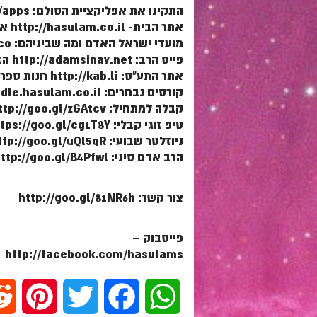
התקינו את אפליקציית הסולם: http://www.hasulam.co.il/apps
אתר הבית- http://hasulam.co.il אתר ספר הרב: http://parasha.pw
מועדי ישראל האדם ומה שביניהם: http://moadim.co
פייס הרב: http://adamsinay.net הזוהר היומי: http://zoharyomi.net
אתר התע"ס: http://kab.li חנות ספרי קבלה: http://kabbala.co
קורסים נבחרים: http://moodle.hasulam.co.il
קבלה למתחיל: http://goo.gl/zGAtcv
טיפ זוגי קבלי: https://goo.gl/cg1T8Y
ניוזלטר שבועי: http://goo.gl/uQl5qR
הרב אדם סיני: http://goo.gl/B4Pfwl
צור קשר: http://goo.gl/81NR6h
פייסבוק –
http://facebook.com/hasulams
P
T
F
W