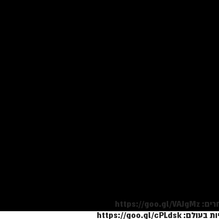
https:/
https://goo.gl