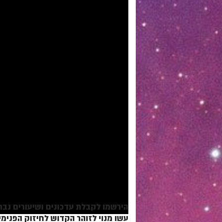
הירשמו לקבלת עדכונים ושיעורים נבחרים: /goo.gl/VAJgMz
עשו מנוי לזוהר הקדוש לחיזוק הפנימיות בעולם: /cPLdsk