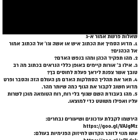
ספר הזוהר בראשית א' מתקדמים
ספר הזוהר בראשית ב' מתחילים
ספר הזוהר בראשית ב' מתקדמים
שאלות פרשת אמור א-ג
ספר הזוהר נח מתחילים
1. מדוע הסמיך את הכתוב איש או אשה וגו' אל הכתוב אמור
ספר הזוהר נח מתקדמים
אל הכהנים?
2. מהו תפקיד הכהן ומהו בנפש האדם?
ספר הזוהר לך לך מתחילים
3. אילו ב' אורות קיימים באופן כללי הנראים בכתוב מה רב
טובך אשר צפנת ליראך פעלת לחוסים בך?
ספר הזוהר לך לך מתקדמים
4. תאר את תהליך הסתלקות האדם מן העולם הזה והסבר ופרט
ספר הזוהר וירא מתחילים
מדוע חשוב לקבור את הגוף כמה שיותר מהר.
5. מהו בעבודת השם שגוף בלי רוח, רוח הטומאה מוכן לשרות
ספר הזוהר וירא מתקדמים
עליו ואפילו משוטט כדי למוצאו.
ספר הזוהר חיי שרה מתחילים
הירשמו לקבלת עדכונים ושיעורים נבחרים:
ספר הזוהר חיי שרה מתקדמים
https://goo.gl/VAJgMz
ספר הזוהר תולדות מתחילים
עשו מנוי לזוהר הקדוש לחיזוק הפנימיות בעולם: