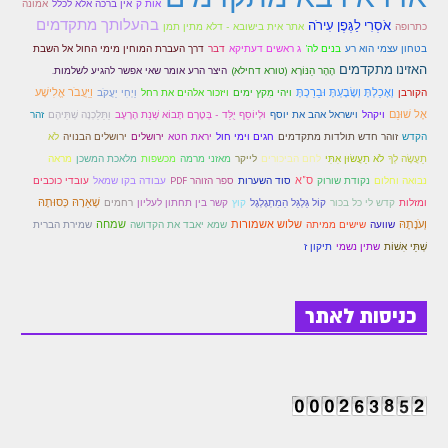
אמונה
אות ק
אין ברכה אלא לכלל
זוהר וילך מתקדמים
בהעלותך מתקדמים
אֹסְרִי לַגֶּפֶן עִירֹה
כתרופה
אתר אית בישובא - דלא מתין תמן
בטחון עצמי הוא רע
בנים לה'
ג ראשים דעתיקא
דבר
דרך העברת המוחין מימי החול אל השבת
שידור חי
האזינו מתקדמים
הָהָר הַנּוֹרָא (טורא דחילא)
היצר הרע אומר שאי אפשר להגיע לשלמות.
וְאָכַלְתָּ וְשָׂבָעְתָּ וּבֵרַכְתָּ
ויזכור אלהים את רחל
וַיַּעֲבֹר אֱלִישָׁע
הקורבן
ויהי מִקץ ימים
וַיְחִי יַעֲקֹב
תגיות ונושאים
אֶל שׁוּנֵם
ויקהל
וישראל אהב את יוסף
וּלְיוֹסֵף יֻלַּד - בְּטֶרֶם תָּבוֹא שְׁנַת הָרָעָב
וַתֵּלַכְנָה שְׁתֵּיהֶם
זהר
זוהר חדש תולדות מתקדמים
הקדש
חגים וימי חול
יראת חטא
ירושלים
ירושלים הבנויה
לֹא
אודות האתר
לֹא תַעֲשׂוּן אִתִּי
לחם הביכורים
תַעֲשֶׂה לְךָ
לייקר
מאזני מרמה
מכשפות
מלאכת המשכן
מראה
ס"א
סוד השערות
נבואה וחלום
נקודת שורוק
ספר הזוהר PDF
עבודה בקו שמאל
עובדי כוכבים
אודות אתר הזוהר היומי
שְׁאֵרָהּ כְּסוּתָהּ
ומזלות
קדש לי כל בכור
קוֹל גַּלְגַּל הַמִתְגָלְגֶל
קוץ
קשר בין תחתון לעליון
רחמים
וְעֹנָתָהּ
שוועה
שלוש אשמורות
שמחה
שמירת הברית
שישים ממיתה
שמא יאבד את הקדושה
אודות בית מדרש הסולם
שְׁתֵּי אִשׁוֹת
שתין נשמי
תיקון ז
ספר הזוהר
גדולי ישראל על הזוהר
כניסות לאתר
אפליקציית ספר הזוהר הקדוש
הקדשות על דיסקים
תרומות