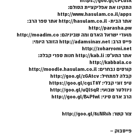
https://goo.gl/cPLdsk
ספר הזוהר תולדות מתקדמים
התקינו את אפליקציית הסולם:
ספר הזוהר ויצא מתחילים
http://www.hasulam.co.il/apps
אתר הבית- http://hasulam.co.il אתר ספר הרב:
ספר הזוהר ויצא מתקדמים
http://parasha.pw
מועדי ישראל האדם ומה שביניהם: http://moadim.co
ספר הזוהר וישלח מתחילים
פייס הרב: http://adamsinay.net הזוהר היומי:
הזוהר הקדוש וישלח מתקדמים
http://zoharyomi.net
אתר התע"ס: http://kab.li חנות ספרי קבלה:
הזוהר הקדוש וישב מתחילים
http://kabbala.co
הזוהר הקדוש וישב מתקדמים
קורסים נבחרים: http://moodle.hasulam.co.il
קבלה למתחיל: http://goo.gl/zGAtcv
הזוהר הקדוש מקץ מתחילים
טיפ זוגי קבלי: https://goo.gl/cg1T8Y
ניוזלטר שבועי: http://goo.gl/uQl5qR
הזוהר הקדוש מקץ מתקדמים
הרב אדם סיני: http://goo.gl/B4Pfwl
הזוהר הקדוש ויגש מתחילים
הזוהר הקדוש ויגש מתקדמים
צור קשר: http://goo.gl/81NR6h
הזוהר הקדוש ויחי מתחילים
פייסבוק –