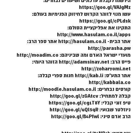
הירשמו לקבלת עדכונים ושיעורים נבחרים:
ספר הזוהר תולדות מתקדמים
https://goo.gl/VAJgMz
ספר הזוהר ויצא מתחילים
עשו מנוי לזוהר הקדוש לחיזוק הפנימיות בעולם:
https://goo.gl/cPLdsk
ספר הזוהר ויצא מתקדמים
התקינו את אפליקציית הסולם:
http://www.hasulam.co.il/apps
ספר הזוהר וישלח מתחילים
אתר הבית- http://hasulam.co.il אתר ספר הרב:
הזוהר הקדוש וישלח מתקדמים
http://parasha.pw
מועדי ישראל האדם ומה שביניהם: http://moadim.co
הזוהר הקדוש וישב מתחילים
פייס הרב: http://adamsinay.net הזוהר היומי:
הזוהר הקדוש וישב מתקדמים
http://zoharyomi.net
אתר התע"ס: http://kab.li חנות ספרי קבלה:
הזוהר הקדוש מקץ מתחילים
http://kabbala.co
קורסים נבחרים: http://moodle.hasulam.co.il
הזוהר הקדוש מקץ מתקדמים
קבלה למתחיל: http://goo.gl/zGAtcv
הזוהר הקדוש ויגש מתחילים
טיפ זוגי קבלי: https://goo.gl/cg1T8Y
ניוזלטר שבועי: http://goo.gl/uQl5qR
הזוהר הקדוש ויגש מתקדמים
הרב אדם סיני: http://goo.gl/B4Pfwl
הזוהר הקדוש ויחי מתחילים