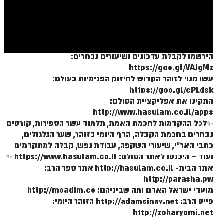
ספר הזוהר בראשית א' מתקדמים
ספר הזוהר בראשית ב' מתחילים
ספר הזוהר בראשית ב' מתקדמים
הירשמו לקבלת עדכונים ושיעורים נבחרים:
ספר הזוהר נח מתחילים
https://goo.gl/VAJgMz
ספר הזוהר נח מתקדמים
עשו מנוי לזוהר הקדוש לחיזוק הפנימיות בעולם:
https://goo.gl/cPLdsk
ספר הזוהר לך לך מתחילים
התקינו את אפליקציית הסולם:
http://www.hasulam.co.il/apps
ספר הזוהר לך לך מתקדמים
✨לכל ההקדמות לחכמת האמת, תלמוד עשר הספירות, קורסים
ספר הזוהר וירא מתחילים
נבחרים בחכמת הקבלה, הדף היומי בזוהר, שער הגלגולים,
כתבי האר"י, שיעורי השקפה, עבודת נפש, קבלה למתקדמים
ספר הזוהר וירא מתקדמים
ועוד – היכנסו לאתר הסולם: https://www.hasulam.co.il ✨
ספר הזוהר חיי שרה מתחילים
אתר הבית- http://hasulam.co.il אתר ספר הרב:
http://parasha.pw
ספר הזוהר חיי שרה מתקדמים
מועדי ישראל האדם ומה שביניהם: http://moadim.co
פייס הרב: http://adamsinay.net הזוהר היומי:
ספר הזוהר תולדות מתחילים
http://zoharyomi.net