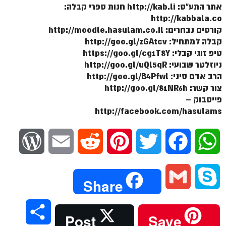
ספר הזוהר תולדות מתקדמים
אתר התע"ס: http://kab.li חנות ספרי קבלה:
http://kabbala.co
ספר הזוהר ויצא מתחילים
קורסים נבחרים: http://moodle.hasulam.co.il
ספר הזוהר ויצא מתקדמים
קבלה למתחיל: http://goo.gl/zGAtcv
טיפ זוגי קבלי: https://goo.gl/cg1T8Y
ספר הזוהר וישלח מתחילים
ניוזלטר שבועי: http://goo.gl/uQl5qR
הרב אדם סיני: http://goo.gl/B4Pfwl
הזוהר הקדוש וישלח מתקדמים
צור קשר: http://goo.gl/81NR6h
הזוהר הקדוש וישב מתחילים
פייסבוק –
http://facebook.com/hasulams
הזוהר הקדוש וישב מתקדמים
הזוהר הקדוש מקץ מתחילים
W
E
R
P
T
F
W
הזוהר הקדוש מקץ מתקדמים
o
m
e
i
w
a
h
הזוהר הקדוש ויגש מתחילים
G
S
Share
הזוהר הקדוש ויגש מתקדמים
r
a
d
n
i
c
a
m
k
הזוהר הקדוש ויחי מתחילים
S
Post
Save
d
i
d
t
t
e
t