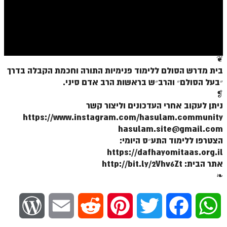
ספר הזוהר בראשית א' מתקדמים
ספר הזוהר בראשית ב' מתחילים
ספר הזוהר בראשית ב' מתקדמים
❦
ספר הזוהר נח מתחילים
בית מדרש הסולם ללימוד פנימיות התורה וחכמת הקבלה בדרך
ספר הזוהר נח מתקדמים
״בעל הסולם״ והרב״ש בראשות הרב אדם סיני.
❡
ספר הזוהר לך לך מתחילים
ניתן לעקוב אחרי העדכונים וליצור קשר
https://www.instagram.com/hasulam.community
ספר הזוהר לך לך מתקדמים
hasulam.site@gmail.com
ספר הזוהר וירא מתחילים
הצטרפו ללימוד התע״ס היומי:
https://dafhayomitaas.org.il
ספר הזוהר וירא מתקדמים
אתר הבית: http://bit.ly/2Vhv6Zt
ספר הזוהר חיי שרה מתחילים
❧
ספר הזוהר חיי שרה מתקדמים
W
E
R
P
T
F
W
ספר הזוהר תולדות מתחילים