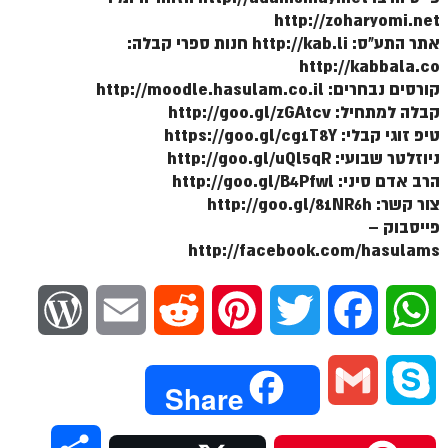
ספר הזוהר תולדות מתקדמים
http://zoharyomi.net
אתר התע"ס: http://kab.li חנות ספרי קבלה:
ספר הזוהר ויצא מתחילים
http://kabbala.co
ספר הזוהר ויצא מתקדמים
קורסים נבחרים: http://moodle.hasulam.co.il
קבלה למתחיל: http://goo.gl/zGAtcv
ספר הזוהר וישלח מתחילים
טיפ זוגי קבלי: https://goo.gl/cg1T8Y
הזוהר הקדוש וישלח מתקדמים
ניוזלטר שבועי: http://goo.gl/uQl5qR
הרב אדם סיני: http://goo.gl/B4Pfwl
הזוהר הקדוש וישב מתחילים
צור קשר: http://goo.gl/81NR6h
פייסבוק –
הזוהר הקדוש וישב מתקדמים
http://facebook.com/hasulams
הזוהר הקדוש מקץ מתחילים
הזוהר הקדוש מקץ מתקדמים
W
E
R
P
T
F
W
הזוהר הקדוש ויגש מתחילים
o
m
e
i
w
a
h
הזוהר הקדוש ויגש מתקדמים
G
S
Share
r
a
d
n
i
c
a
הזוהר הקדוש ויחי מתחילים
m
k