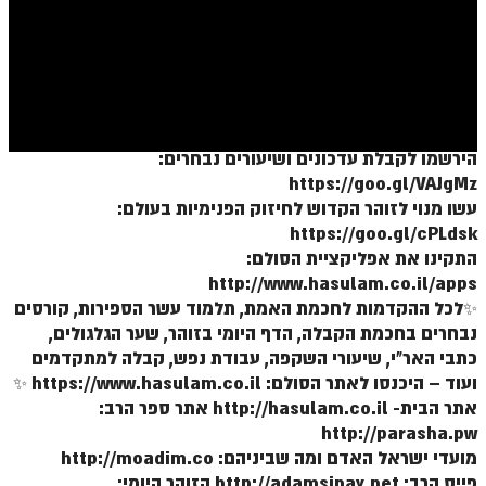
ספר הזוהר בראשית א' מתקדמים
ספר הזוהר בראשית ב' מתחילים
ספר הזוהר בראשית ב' מתקדמים
ספר הזוהר נח מתחילים
הירשמו לקבלת עדכונים ושיעורים נבחרים:
ספר הזוהר נח מתקדמים
https://goo.gl/VAJgMz
עשו מנוי לזוהר הקדוש לחיזוק הפנימיות בעולם:
ספר הזוהר לך לך מתחילים
https://goo.gl/cPLdsk
ספר הזוהר לך לך מתקדמים
התקינו את אפליקציית הסולם:
http://www.hasulam.co.il/apps
ספר הזוהר וירא מתחילים
✨לכל ההקדמות לחכמת האמת, תלמוד עשר הספירות, קורסים
נבחרים בחכמת הקבלה, הדף היומי בזוהר, שער הגלגולים,
ספר הזוהר וירא מתקדמים
כתבי האר"י, שיעורי השקפה, עבודת נפש, קבלה למתקדמים
ספר הזוהר חיי שרה מתחילים
ועוד – היכנסו לאתר הסולם: https://www.hasulam.co.il ✨
אתר הבית- http://hasulam.co.il אתר ספר הרב:
ספר הזוהר חיי שרה מתקדמים
http://parasha.pw
ספר הזוהר תולדות מתחילים
מועדי ישראל האדם ומה שביניהם: http://moadim.co
פייס הרב: http://adamsinay.net הזוהר היומי: