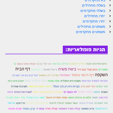
בא מתקדמים
זוהר פנחס למתחילים
בשלח מתחילים
בשלח מתקדמים
זוהר פנחס למתקדמים
יתרו מתחילים
יתרו מתקדמים
ספר הזוהר – דברים
משפטים מתחילים
משפטים מתקדמים
זוהר ואתחנן למתחילים
זוהר ואתחנן למתקדמים
תגיות פופולאריות:
זוהר עקב מתחילים
זוהר הקדוש עקב למתקדמים
אֲנָחָה שָׁוְּעָה צְעָקָה
ב'
: מים אחרונים חובה
אידרא דמשכנא
אכילה בקדושה
אִם עֹלָה קָרְבָּנוֹ
דף הבית
בִּיאַת מְשִׁיחַ
השעירים
זהר שופטים מתחילים
בחון קבלי בכף היד
ביטול הגאווה
ג' האמונות
השקפה
דף היומי בזוהר
האותיות
הפרדת ימין ושמאל
הצדיקים הם פני השכינה
זהר שופטים מתקדמים
וְאֵלֶּה שְׁמוֹת
ואלה תולדות יצחק
הקדמה לספרא דצניעתא
השבת היא התכלית
ויאבק איש עימו
זוהר הקדש
זוהר לשון הרע
חֲבֵרוּת הִיא רַק דֶּרֶך הַכְּלָל!
חכמה
חכמה סתימאה
חשיבות שמירת
זוהר כי תצא מתחילים
כנסת ישראל
לִבְנוֹת בֵּית הַמִּקְדָּשׁ שֶׁל מַטֵּה
מוחא
השבת
חתונה
לֹא תַעֲשֶׂה לְךָ
לשבח את הבורא
סתימאה
זוהר כי תצא מתקדמים
מזוזה
מלאכים וכוחות הנפש
מצות וספירת העומר
משה רבינו שבדור
מתי יתגלה משיח?
סוד השערות
פרדשקא
ספירת העומר
עושר השמור לבעליו לרעתו
פנימיות מול חיצוניות
פרישת
זוהר וילך השקפה
קומה ה'
קָרְבַּן הַפֶּסַח
ידים למעלה
צדק ומשפט
קבלה הארה והשפעה
קבלת תורה
קשים מזונות