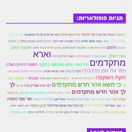
זוהר נשא למתחילים
תגיות פופולאריות:
זוהר נשא למתקדמים
זוהר בהעלותך למתחילים
אור חכמה
אִם יֵשׁ עָלָיו
7 ארצות
אוהלה של שרה
אית רוגזא ואית רוגזא
אל אדון על כל המעשים
זוהר בהעלותך למתקדמים
מַלְאָךְ מֵלִיץ.
אשה
באנו חושך לגרש
בדרך שאדם רוצה לילך
בחינת לבוש
בטחון בכּלל
ג' חכמות
גיהנום
הִשְׁבַּעְתִּי אֶתְכֶם
גזענות
גלות מתמשכת
החכמה תעוז לחכם
המים הזדונים
הר חורב
זוהר שלח לך למתחילים
וארא
בְּנוֹת יְרוּשָׁלִָם.
השבת אבדה
השגחת א"א
השגת מדרגת חיה
מתקדמים
זוהר שלח לך למתקדמים
וַיְהִי הַיּוֹם - וַיָּבוֹא גַם הַשָּׂטָן בְּתוֹכָם.
וימצא דודאים בשדה
וַיָּסַר אֵת אֹפַן מַרְכְּבֹתָיו
וַיִּפֶן כֹּה וָכֹה
זוהר פרשת שבוע
חורבן בית מקדש ראשון ושני
זוהר קורח למתחילים
חקת השקפה
כוכבים
כִּי מַלְאָכָיו יְצַוֶּה
י"ג מידות הרחמים - תיקון הראשון
יְהוָה אֶחָד
כי תשא זוהר חדש מתקדמים
זוהר קורח למתקדמים
לך
לָּךְ
לא יגרע מצדיק עיניו
לך לך
לך זוהר חדש מתקדמים
למוד קבלה בלילה
מחשבה גדולה ממעשה
מִי כָמֹכָה
חוקת למתחילים
סוֹד סֵפֶר הַתּוֹרָה
בָּאֵלִם יְהוָה
מכנה חברו בשם
משה אהרון ושמואל
נהול רצון
נפילים היו בארץ
חוקת מתקדמים
פקיחו דעיניין
עשירות
קין הבל שת אנוש מהללאל
קָרְבַּן הַפֶּסַח
עב
עפר
רזא דספר תורה
שונא מתנות
שליטה ברצונות
שם מ"ב
שערות הזקן
שתיקה בתריין
תולדות יצחק
תורה אסופית
זוהר בלק למתחילים
זוהר בלק למתקדמים