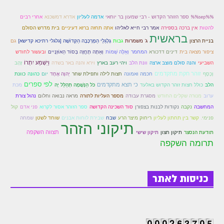
זוהר פנחס למתחילים
%%sep%% ספר הזוהר הקדוש - רבי שמעון בר יוחאי
אדמה לעליון
אדרא דמשכנא
אחרי רבים
זוהר פנחס למתקדמים
להטות
אין ברכה בספירה
אמר רבי חייא לאליהו
אתה תחזה ברזא דעיניים
בית מדרש הסולם
בראשית
בניית הרצון
ג' משמרות
גבות
גָלְגַלֵי הַמֶּרְכָּבָה הַקְּדוֹשָׁה [גלגלי רתיכא קדישא]
גם
ספר הזוהר – דברים
ובעשור לחודש
ציפור מצאה בית
דינים דדכורא
המחמר
וְאֵלֶּה שְׁמוֹת
וְאַתָּה תֶּחֱזֶה בְּסוֹד הַאוֹזְנָיִים
השביעי
וַיִּשְׁמַע יִתְרוֹ
והנה סולם מוצב ארצה
וונת הלב
ויהי רעב בארץ
וירא והנה באר בשדה
זָהָב
זוהר ואתחנן למתחילים
זוהר חקת מתקדמים
וָכֶסֶף
חכמה ואמונה
חצות לילה ותפילת שחר
יְהוָה אֶחָד
יום
כהונה
כוונת
זוהר ואתחנן למתקדמים
לפי ספרים
כי תצא מתקדמים
הלב
כולל חצות זוהר הקדוש באלעד
כֹּל הַנְּשָׁמָה תְּהַלֵּל יָהּ
מכת
ערוב
מנורה שקלים החודש
מסגרת עבודה
מספר העליות לתורה
מראה נבואה וחלום
נהול צורת
זוהר עקב מתחילים
המחשבה
נקבה
נקודות לבנות בצפורן
סוד השכינה הקדושה
ספר הזוהר אסור לקרוא
פני אדם
קול
פנימי.
קשר בין תחתון לעליון
ריחוק מיצר הרע
שבח
שבירת לוחות אבנים
שוחד לשטן
שמחה
זוהר הקדוש עקב למתקדמים
תיקוני הזהר
תצווה השקפה
תודעת הנסצר
תיקון חצון
תיקון שישי
זהר שופטים מתחילים
תרומה השקפה
זהר שופטים מתקדמים
זוהר כי תצא מתחילים
כניסות לאתר
זוהר כי תצא מתקדמים
זוהר וילך השקפה