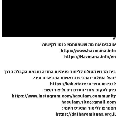
ספר הזוהר בראשית א' מתקדמים
ספר הזוהר בראשית ב' מתחילים
ספר הזוהר בראשית ב' מתקדמים
ספר הזוהר נח מתחילים
❦
ספר הזוהר נח מתקדמים
אוהבים את מה ששמעתם? כנסו לקישור:
https://www.hazmana.info
ספר הזוהר לך לך מתחילים
https://Hazmana.info/en
ספר הזוהר לך לך מתקדמים
ספר הזוהר וירא מתחילים
בית מדרש הסולם ללימוד פנימיות התורה וחכמת הקבלה בדרך
״בעל הסולם״ והרב״ש בראשות הרב אדם סיני.
ספר הזוהר וירא מתקדמים
לרכישת ספרים: https://kab.store
ניתן לעקוב אחרי העדכונים וליצור קשר:
ספר הזוהר חיי שרה מתחילים
https://www.instagram.com/hasulam.community
ספר הזוהר חיי שרה מתקדמים
hasulam.site@gmail.com
הצטרפו ללימוד התע״ס היומי:
ספר הזוהר תולדות מתחילים
https://dafhayomitaas.org.il