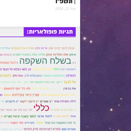
| תשפ"ו
פבר 22, 2026
תגיות פופולאריות:
. זְבוּלֻן לְחוֹף יַמִּים יִשְׁכֹּן
אחרית ה
אדום ולבן
אות ט ובית מקדש
אליהו עולה בסערה לשמים
אימון
אלה תולדות יצחק
בטחון עצמ
בשלח השקפה
גילגול נשמות
רע
הֵן יֵבֹשׁוּ וְיִכָּלְמוּ כֹּל הַנֶּחֱרִים
הושענא רבה
היכל
הֲיֵשׁ יְהוָה בְּקִרְבֵּנוּ
הנשיקין
וְיָדַעְתָּ וַה
הסתלקות הנשמה
התבטלות לרב
וונת הלב
אֶל לְבָבֶךָ
וייקץ- מה נורא המקום הזה
ויקץ - מה נורא המקום ה
וישב יעקב
את בנימין
ויתור על האור
וְלֹא יָכֹל יוֹסֵף לְהִתְאַפֵּק
ול
וְשָׁרַץ הַיְאֹר צְפַרְדְּעִים
חוטם
חצ
יולד- בטרם תבוע שנת הרעב
לילה ותפילת שחר
יְהִי 
י"ב שערים
י"ג תיקוני דקנא
י"ג תיקונים
כללי
כי פעל אדם ישלם לו
לא ינום ולא ישר שומר ישר
לְסַפֵּר בְּשֶׁבַח יְצִיאַת מִצְרַיִם
אחד
לוחות הברית
לימוד פנימי
ם'
מִי זֹאת הַנִּשְׁקָפָה כְּמוֹ שָׁחַר
מסחר
משיחים
סוד המצח
סעודות
ספרא דצניעותא פרק חמישי
סערות נפש
עבודה בקו שמאל