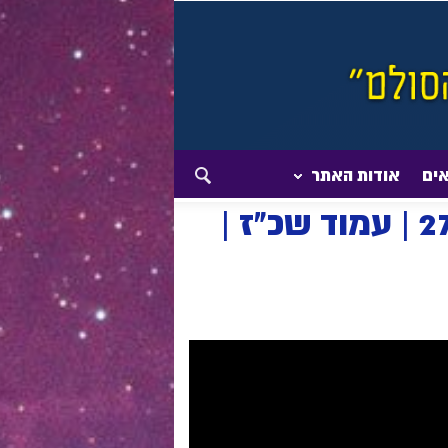
אים
אודות האתר
תיקוני הזוהר – מעלות הסולם | תיקון יח | שיעור 279 | עמוד שכ"ז |