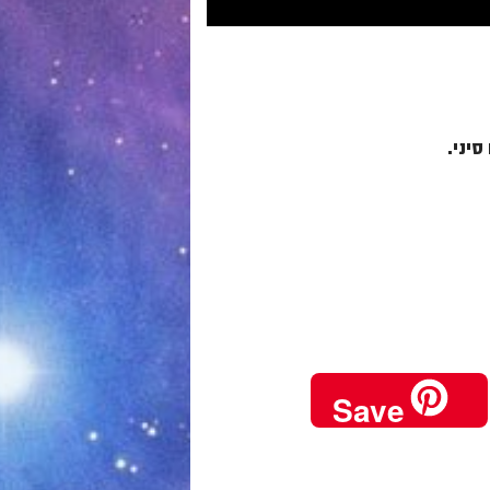
יני.
Save