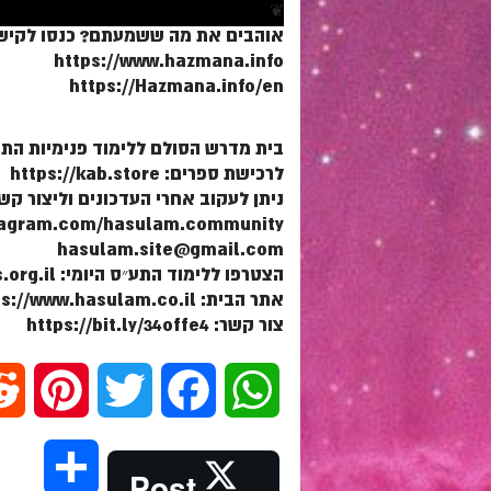
❦
אוהבים את מה ששמעתם? כנסו לקישו
https://www.hazmana.info
https://Hazmana.info/en
בית מדרש הסולם ללימוד פנימיות הת
לרכישת ספרים: https://kab.store
ניתן לעקוב אחרי העדכונים וליצור קש
stagram.com/hasulam.community
hasulam.site@gmail.com
הצטרפו ללימוד התע״ס היומי: https://dafhayomitaas.org.il
אתר הבית: https://www.hasulam.co.il
צור קשר: https://bit.ly/34offe4
P
T
F
W
i
w
a
h
S
Post