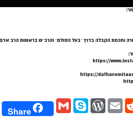
ר:
ורה וחכמת הקבלה בדרך ״בעל הסולם״ והרב״ש בראשות הרב אדם ס
ר:
https://www.in
G
S
W
E
R
Share
m
k
o
m
e