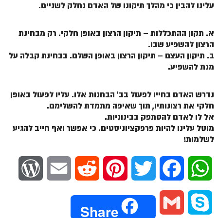
עלינו להבין כי מהלך תיקונו של האדם נחלק לשניים.
זוהר נשא למתחילים
זוהר נשא למתקדמים
א. תקון ההתכללות – תיקון הרצון באופן חלקי. רק מבחינת
הרצון להשפיע שבו.
זוהר בהעלותך למתחילים
ב. תיקון העצם – תיקון הרצון באופן השלם. בבחינת קבלה על
זוהר בהעלותך למתקדמים
מנת להשפיע.
זוהר שלח לך למתחילים
נדרש האדם בחייו לפעול בב' הבחנות אלו. עליו לפעול באופן
זוהר שלח לך למתקדמים
חלקי את רצונותיו, תוך שאיפה מתמדת להשלימם.
אל לו לאדם להסתפק בבינוניות.
זוהר קורח למתחילים
מוטל עלינו להיות פרפקציוניסטים. כי אפשר ואף חייב להגיע
זוהר קורח למתקדמים
לשלמות!
חוקת למתחילים
W
E
R
P
T
F
W
חוקת מתקדמים
זוהר בלק למתחילים
o
m
e
i
w
a
h
G
S
Share
זוהר בלק למתקדמים
r
a
d
n
i
c
a