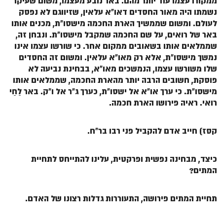
ממקורו עצמו עוד יותר מהם. באר נובע מעצמו, משום שעיקר
נשמתו היה מאור החסדים דאו"א עלאין, שזיווגם לא נפסק
זוהר אחרי מות למתקדמים
לעולם. ומשום שממשיך הארת החכמה מישסו"ת, מכנים אותו
הזוהר הקדוש – קדושים למתחילים
באר של רואים, על שם החכמה שמקבל מישסו"ת. ונבחן זה,
שממלאים אותו בשאובים ממקום אחר. כי שורשו עצמו אינו
הזוהר הקדוש – קדושים למתקדמים
נמשך מישסו"ת, אלא רק מאו"א עלאין. ומשום זה החסדים
שלו משורשו עצמו, הנמשכים מאו"א, בבחינת נביעה לא
ספר הזוהר אמור השקפה
פוסקת, חשובים הרבה יותר מהארת החכמה, שממלאים אותו
ספר הזוהר אמור מתקדמים
מישסו"ת. כי ערך או"א אל ישסו"ת, כערך ג"ר אל ו"ק. באר לַחַי
רואי. ראיה פירושו הארת חכמה.
הזוהר הקדוש פרשת בהר למתחילים
הזוהר הקדוש פרשת בהר – מתקדמים
קסז) חייב אדם להקביל פני רבו בר"ח.
זוהר בחוקותי למתחילים
כיצד, מבחינה נפשית ופרקטית, עלינו להתייחס לתחיית
זוהר הקדוש בחוקותי למתקדמים
המתים?
ספר הזוהר – במדבר
זוהר במדבר מתחילים
תחיית המתים פירושה, התעוררות גדלות רצונו של האדם.
זוהר במדבר מתקדמים