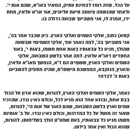
ספר הזוהר תולדות מתקדמים
על הכל. שזה רומז לבחינת עתיק, המאיר באו"א, שהם אות י'.
ולאחר שהנשמה ציוותה סיעת עליונים, אור או"א עלאין, תחת
ספר הזוהר ויצא מתחילים
ידו, אמרה לו, אני משביעך שבועה גדולה בו.
ספר הזוהר ויצא מתקדמים
ספר הזוהר וישלח מתחילים
קסא) כתוב, אלקי השמים ואלקי הארץ. כיון שכבר אמר בה',
אני משביעך בה', למה נאמר עוד, אלקי השמים? שבשעה
הזוהר הקדוש וישלח מתקדמים
שהולך, מניע כל צבאותיו באות אחת משמו, באות י', באור
החסדים דאו"א עלאין. למה אמר בלשון השבועה, אלקי
הזוהר הקדוש וישב מתחילים
השמים ואלקי הארץ, ששמַיִם הם ז"א, הנמשך מאו"א עלאין,
הזוהר הקדוש וישב מתקדמים
והארץ, הנוקבא, הממשכת מישסו"ת, שהיה מספיק להשביעו
באות ה' לבדה?
הזוהר הקדוש מקץ מתחילים
הזוהר הקדוש מקץ מתקדמים
נאמר, אלקי השמים ואלקי הארץ, להורות, שהוא אדון על הכול
בבת אחת, וברגע אחד הוא מניע לכל, וכולם כאיִן נגדו. שהזכיר
הזוהר הקדוש ויגש מתחילים
שמים וארץ בלשון השבועה, שהם האור של אות הי', להורות,
הזוהר הקדוש ויגש מתקדמים
שאור זה מושל על כל המדרגות, וכולם כאיִן נגדו. על ב' אותיות
משמו מניע כל צבאותיו, בעת שמט"ט הולך בשליחותו. להורות,
הזוהר הקדוש ויחי מתחילים
שהוא הכול ואין אחר בילתו.