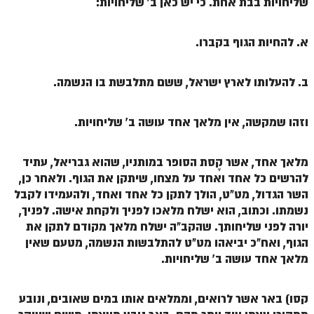
שליחויות בבת אחת. כי יש כאן ב' שליחויות:
ספר הזוהר – ויקרא
א. להחיות הגוף בקברו.
ספר הזוהר הקדוש זוהר ויקרא השקפה
ספר הזוהר הקדוש זוהר ויקרא מתקדמים
ב. להעלותו לארץ ישראל, ששם מתלבשת בו הנשמה.
זוהר צו מתחילים
וזהו שמקשה, אין מלאך אחד עושה ב' שליחויות.
זוהר צו מתקדמים
פרשת שמיני מתחילים
מלאך אחד, אשר קֶסת הסופר במותניו, שהוא גבריאל, עתיד
להרשים כל אחד ואחד על מצחו, שיתקן את הגוף. ולאחר כן,
פרשת שמיני מתקדמים
השר הגדול, מט"ט, הולך לתקן כל אחד ואחד, ולהעמידו לקבל
ספר הזוהר פרשת תזריע למתחילים
נשמתו. וכתוב, הוא ישלח מלאכו לפניך ולקחת אישה. לפניך,
יורה לפני שליחותך. שהקב"ה ישלח מלאך מקודם לתקן את
ספר הזוהר פרשת תזריע למתקדמים
הגוף, ואח"כ יביאהו מט"ט להתלבשות הנשמה, מטעם שאין
זוהר מצורע מתחילים
מלאך אחד עושה ב' שליחויות.
זוהר מצורע למתקדמים
קסו) באר אשר לרואים, וממלאים אותו במים שאובים, ונובע
זוהר אחרי מות למתחילים