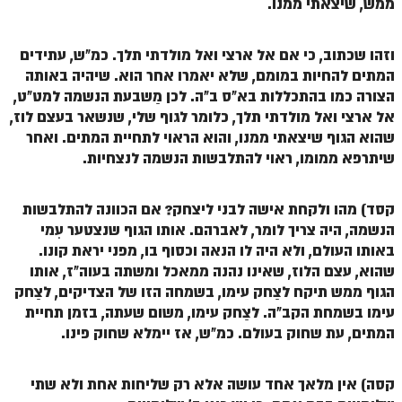
ממש, שיצאתי ממנו.
הזוהר הקדוש משפטים מתקדמים
וזהו שכתוב, כי אם אל ארצי ואל מולדתי תלך. כמ"ש, עתידים
הזוהר הקדוש תרומה השקפה
המתים להחיות במומם, שלא יאמרו אחר הוא. שיהיה באותה
הצורה כמו בהתכללות בא"ס ב"ה. לכן מַשבעת הנשמה למט"ט,
הזוהר הקדוש תרומה מתקדמים
אל ארצי ואל מולדתי תלך, כלומר לגוף שלי, שנשאר בעצם לוז,
הזוהר הקדוש ספרא דצניעותא
שהוא הגוף שיצאתי ממנו, והוא הראוי לתחיית המתים. ואחר
שיתרפא ממומו, ראוי להתלבשות הנשמה לנצחיות.
הזוהר הקדוש תצווה השקפה
הזוהר הקדוש תצווה מתקדמים
קסד) מהו ולקחת אישה לבני ליצחק? אם הכוונה להתלבשות
הנשמה, היה צריך לומר, לאברהם. אותו הגוף שנצטער עִמי
ספר הזוהר הקדוש כי תשא השקפה
באותו העולם, ולא היה לו הנאה וכסוף בו, מפני יראת קונו.
ספר הזוהר הקדוש כי תשא מתקדמים
שהוא, עצם הלוז, שאינו נהנה ממאכל ומשתה בעוה"ז, אותו
הגוף ממש תיקח לצַחק עימו, בשמחה הזו של הצדיקים, לצַחק
ספר הזוהר הקדוש ויקהל השקפה
עימו בשמחת הקב"ה. לצַחק עימו, משום שעתה, בזמן תחיית
ספר הזוהר הקדוש ויקהל מתקדמים
המתים, עת שחוק בעולם. כמ"ש, אז יימלא שחוק פינו.
ספר הזוהר הקדוש פיקודי מתחילים
קסה) אין מלאך אחד עושה אלא רק שליחות אחת ולא שתי
ספר הזוהר הקדוש פיקודי מתקדמים