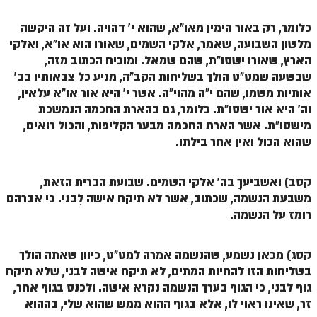
הזוהר הקדוש ויחי מתקדמים
כלומר, רק באור הימין מאו"א, שהוא י' דהויה. ועל זה היקשה
ספר הזוהר – שמות
מלשון השבועה, שאמר, אלקי השמים, שאורו הוא או"א, ואלקי
הזוהר הקדוש שמות מתחילים
הארץ, שאורו ישסו"ת, שהם שמאל. ומוכיח הכתוב מזה,
שבשעה שמט"ט הולך בשליחות הקב"ה, מניע כל צבאותיו בב'
הזוהר הקדוש שמות מתקדמים
אותיות משמו, שהם י"ה מהוי"ה. אשר י' היא אור או"א עלאין,
הזוהר הקדוש וארא מתחילים
וה' היא אור ישסו"ת. כלומר, גם בהארת החכמה הנמשכת
מישסו"ת. אשר הארת החכמה מבער הקליפות, והכול רואים,
הזוהר הקדוש וארא מתקדמים
שהוא הכול ואין אחר בילתו.
הזוהר הקדוש בא מתחילים
קסב) ואשביעךָ בה' אלקי השמים. שבועת הברית הזאת,
הזוהר הקדוש בא מתקדמים
מַשבעת הנשמה, שכתוב, אשר לא תיקח אישה לִבני. כי אברהם
הזוהר הקדוש בשלח מתחילים
רומז על הנשמה.
הזוהר הקדוש בשלח מתקדמים
קסג) מכאן נשמע, שהנשמה אמרה למט"ט, כיוון שאתה הולך
הזוהר הקדוש יתרו מתחילים
בשליחות הזו להחיות המתים, לא תיקח אישה לבני, שלא תיקח
גוף לבני, כי הגוף בערך הנשמה נקרא אישה. ולכנס בגוף אחר,
הזוהר הקדוש יתרו מתקדמים
זר, שאינו ראוי לו, אלא בגוף ההוא ממש שהוא שלי, בההוא
משפטים מתחילים