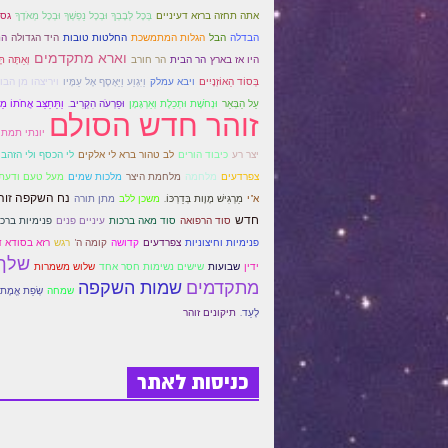
אתה תחזה ברזא דעיניים
בְּכָל לְבָבְךָ וּבְכָל נַפְשְׁךָ וּבְכָל מְאֹדֶךָ
גסו
הבדלה
הבל
הגלות המתמשכת
החלטות טובות
היד הגדולה
הנ
וארא מתקדמים
הר הבית
היו אז בארץ
הר חורב
וְאַתָּה תּ
בְּסוֹד הַאוֹזְנָיִים
ויבא עמלק
וַיִּגְוַע וַיֵּאָסֶף אֶל עַמָּיו
ויריצהו מן הבו
עַל הַבְּאֵר
וּנְחֹשֶׁת וּתְכֵלֶת וְאַרְגָּמָן
וּפַרְעֹה הִקְרִיב.
וַתֵּתַצַּב אֲחֹתוֹ מֵ
זוהר חדש הסולם
יונתי תמתי
יצר רע
כיבוד הורים
לב טהור ברא לי אלקים
לי הכסף ולי הזהב
צפרדעים
מלחמה
מלחמת היצר
מלכות שמים
מעל טעם ודעת
נח השקפה זוה
א"י
מַרְגִּישׁ מָוֶות בְּדַרְכּוֹ.
משכן ללב
מתן תורה
חדש
סוד הרפואה
סוד מאה ברכות
עיניים פנים
פנימיות ברכת
פנימיות וחיצוניות
קדושה
צפרדעים
קומה ה'
רגש
רזא בסודא 
שלך 
ידין
שבועות
שישים נשימות חסר אחד
שלוש משמרות
מתקדמים
שמות השקפה
שמחה
שְׂפַת אֱמֶת תּ
לָעַד.
תיקונים זוהר
כניסות לאתר