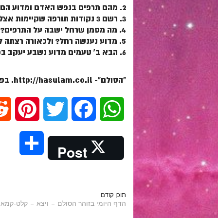
2. מהם תרפים בנפש האדם ומדוע הם פועלים רק בזמנים מיוחדים?
3. רשם 3 נקודות תורפה שקיימות אצלך שמהן אתה רוצה לעשות לך סימן מראש להיזהר.
4. מה מסמן שרחל ישבה על התרפים?
5. מדוע נענשה רחל? ולכאורה רצתה לעזור לאביה.
6. הבא ב' טעמים מדוע נשבע יעקב בפחד יצחק ולא באברהם?
"הסולם"- http://hasulam.co.il. בפייסבוק – http://facebook.com/hasulams
P
T
F
W
i
w
a
h
S
Post
n
i
c
a
h
t
t
e
t
a
תוכן קודם
הדף היומי בזוהר הסולם – ויצא – קלט-קמא
e
t
b
s
r