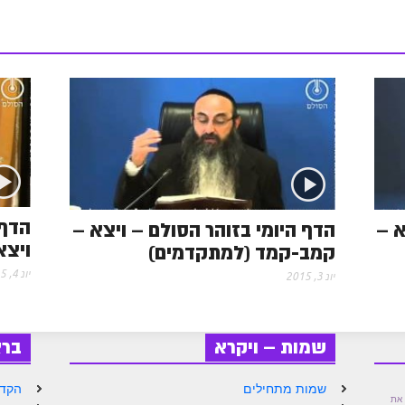
r
t
e
s
s
הדף 
א –
הדף היומי בזוהר הסולם – ויצא –
ויצא
קמב-קמד (למתקדמים)
יונ 4, 2015
יונ 3, 2015
שמות – ויקרא
בר
שמות מתחילים
הקדמ
את