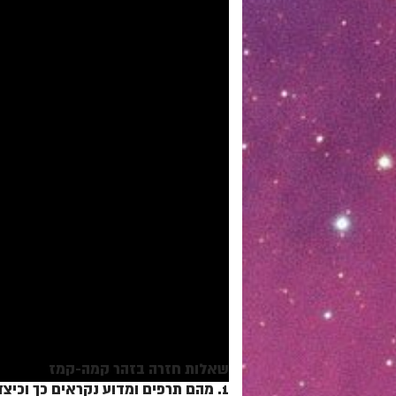
שאלות חזרה בזהר קמה-קמז
1. מהם תרפים ומדוע נקראים כך וכיצד פועלים איתם?