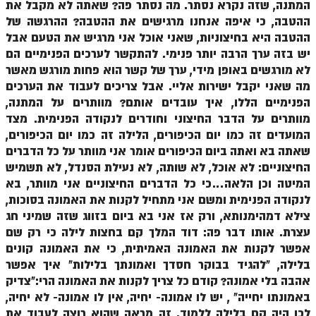
המתנה, שזה נקרא נסתר. מה נסתר פה? שאתה לא מקבל את
ההטבה, כי איפה אנחנו מרגישים את ההטבה? ההרגשה של
הזוהר הקדוש משפטים מתקדמים
ההטבה היא בחיצוניות, שאני אוכל אני מרגיש את הטעם אבל
הזוהר הקדוש תרומה השקפה
יש בזה ערך הרבה יותר פנימי. להתקשר לערכים הפנימיים הם
לא מורגשים באופן מידי, ערך של קשר הוא פחות מורגש מאשר
הזוהר הקדוש תרומה מתקדמים
מה שאני יקבל ישירות אליי. אבל צריכים לעבוד את הערכים
הפנימיים הללו, איך עובדים אותם? מוותרים על המתנה,
הזוהר הקדוש ספרא דצניעותא
מוותרים על הדבר החיצוני וחודרים לנקודה הפנימית. מצד
הזוהר הקדוש תצווה השקפה
המועדים זה כמו יום הכיפורים, הלילה זה כמו יום הכיפורים,
שאתה בא ואתה ביום הכיפורים אומר אני מוותר על כל הדברים
הזוהר הקדוש תצווה מתקדמים
החיצוניים: לא אוכל, לא שותה, לא נעילת הסנדל, לא תשמיש
ספר הזוהר הקדוש כי תשא השקפה
המיטה וכן הלאה…כי כל הדברים החיצוניים אני מוותר, בא
לנקודה הפנימית ומשם אני מתחיל לקנות את האמונה בסוכות,
ספר הזוהר הקדוש כי תשא מתקדמים
צילא דמהימנותא, ורק אז אני בא ביום בזווג שזה שמיני חג
עצרת. אותו דבר פה: דוד המלך קם בחצות לילה כי רק שם
ספר הזוהר הקדוש ויקהל השקפה
אפשר לקנות את האמונה האמיתית, כי את האמונה קונים
ספר הזוהר הקדוש ויקהל מתקדמים
בלילה, "להגיד בבוקר חסדך ואמונתך בלילות" איך אפשר
אהבה בלי אמונה? קודם כל צריך לקנות את האמונה הרי:"צדיק
ספר הזוהר הקדוש פיקודי מתחילים
באמונתו יחייה" , יש לו אמונה- יחיה, אין לו אמונה- לא יחיה,
ספר הזוהר הקדוש פיקודי מתקדמים
לכן היה קם בלילה ללמוד. זה מראה שהוא רוצה לעבוד את