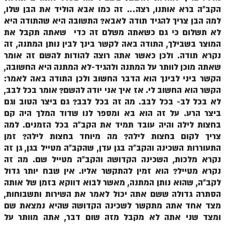
הזוהר הקדוש ויחי מתקדמים
הקב"ה ברא אותנו, רצה… זה כמו אבא הוליד את הבן שלו,
ספר הזוהר – שמות
למה הבן צריך להגיד תודה לאבא? התשובה היא שהתודה היא
לא תשלום כי גם כשאתה משלם זה כדי שאתה תקבל את
הזוהר הקדוש שמות מתחילים
המוצר בשבילך, התודה באה לקשר בינך לבין נותן המתנה, זה
נקרא תודה. ולכן כאשר אתה רוצה להודות להשם זה אומר
הזוהר הקדוש שמות מתקדמים
שאתה מוכן לוותר על המתנה ולהגיד-לא המתנה היא החשובה,
הזוהר הקדוש וארא מתחילים
הקשר ביני לבינך הוא הדבר החשוב ולכן התודה באה לאמר:
הקשר הוא החשוב לי. אז איך אני יודה להשם? אומר בכל לבב,
הזוהר הקדוש וארא מתקדמים
לא בכל לב- בכל לבב. מה זה בכל לבב? גם ביצר הטוב וגם
ביצר הרע. על זה הוא בא ומספר לנו שדוד המלך היה קם
הזוהר הקדוש בא מתחילים
בחצות לילה והיה עובד תמיד את הקב"ה בכל הזמנים. למה
הזוהר הקדוש בא מתקדמים
צריך לקום בחצות לילה? מה מיוחד בחצות לילה? זמן
התעוררות השכינה והקב"ה בגן עדן, שהקב"ה מטייל בגן, גן זה
הזוהר הקדוש בשלח מתחילים
נקרא מלכות, השכינה הקדושה והקב"ה מטייל שם. מה זה
הזוהר הקדוש בשלח מתקדמים
נקרא מטייל? הוא זמין להתקשר אליו. אין שבח יותר גדול
לקב"ה, שהוא נותן המתנה, מאשר לבוא דווקא בזמן של אותה
הזוהר הקדוש יתרו מתחילים
הסתרה גדולה ששם אתה יכול לאמר את השירות ותשבוחות,
מצד אחד אתה מתקשר לשכינה הקדושה שהיא נמצאת שם
הזוהר הקדוש יתרו מתקדמים
ומצד שני אתה לא מקבל מזה שום דבר, אתה מוותר על
משפטים מתחילים