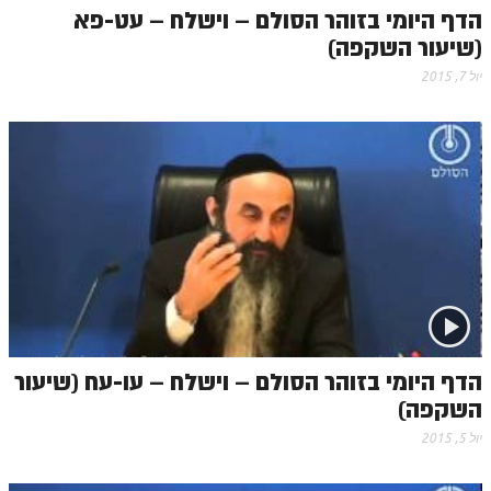
הדף היומי בזוהר הסולם – וישלח – עט-פא
זוהר וילך מתקדמים
(שיעור השקפה)
שידור חי
יול 7, 2015
תגיות ונושאים
אודות האתר
אודות אתר הזוהר היומי
אודות בית מדרש הסולם
ספר הזוהר
גדולי ישראל על הזוהר
הדף היומי בזוהר הסולם – וישלח – עו-עח (שיעור
אפליקציית ספר הזוהר הקדוש
השקפה)
הקדשות על דיסקים
יול 5, 2015
תרומות