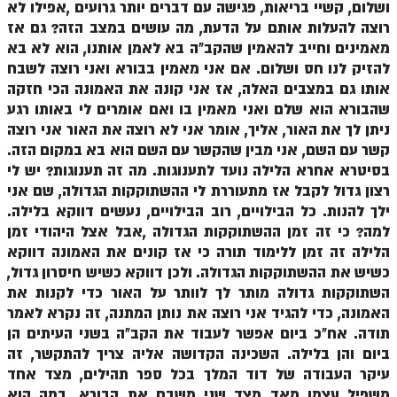
ושלום, קשיי בריאות, פגישה עם דברים יותר גרועים ,אפילו לא
זוהר אחרי מות למתקדמים
רוצה להעלות אותם על הדעת, מה עושים במצב הזה? גם אז
מאמינים וחייב להאמין שהקב"ה בא לאמן אותנו, הוא לא בא
הזוהר הקדוש – קדושים למתחילים
להזיק לנו חס ושלום. אם אני מאמין בבורא ואני רוצה לשבח
אותו גם במצבים האלה, אז אני קונה את האמונה הכי חזקה
הזוהר הקדוש – קדושים למתקדמים
שהבורא הוא שלם ואני מאמין בו ואם אומרים לי באותו רגע
ספר הזוהר אמור השקפה
ניתן לך את האור, אליך, אומר אני לא רוצה את האור אני רוצה
קשר עם השם, אני מבין שהקשר עם השם הוא בא במקום הזה.
ספר הזוהר אמור מתקדמים
בסיטרא אחרא הלילה נועד לתענוגות. מה זה תענוגות? יש לי
הזוהר הקדוש פרשת בהר למתחילים
רצון גדול לקבל אז מתעוררת לי ההשתוקקות הגדולה, שם אני
ילך להנות. כל הבילויים, רוב הבילויים, נעשים דווקא בלילה.
הזוהר הקדוש פרשת בהר – מתקדמים
למה? כי זה זמן ההשתוקקות הגדולה ,אבל אצל היהודי זמן
הלילה זה זמן ללימוד תורה כי אז קונים את האמונה דווקא
זוהר בחוקותי למתחילים
כשיש את ההשתוקקות הגדולה. ולכן דווקא כשיש חיסרון גדול,
זוהר הקדוש בחוקותי למתקדמים
השתוקקות גדולה מותר לך לוותר על האור כדי לקנות את
האמונה, כדי להגיד אני רוצה את נותן המתנה, זה נקרא לאמר
ספר הזוהר – במדבר
תודה. אח"כ ביום אפשר לעבוד את הקב"ה בשני העיתים הן
זוהר במדבר מתחילים
ביום והן בלילה. השכינה הקדושה אליה צריך להתקשר, זה
עיקר העבודה של דוד המלך בכל ספר תהילים, מצד אחד
זוהר במדבר מתקדמים
משפיל עצמו מאד מצד שני משבח את הבורא. במה הוא