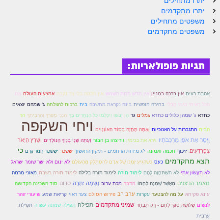
יתרו מתחילים
יתרו מתקדמים
משפטים מתחילים
משפטים מתקדמים
תגיות פופולאריות:
אין חדש תחת השמש
אהבת רעים
אין ברכה במניין
אין חכמה בלי צד נקבה
אמצעית העולם
אֶת
בחירה חופשית
הַכֹּל רָאִיתִי בִּימֵי הֶבְלִי
בינה נקראת מחשבה
בית
ברכות להצלחה
ג' שמהם יוצאים
הר
כחדא
ג' שמהן כלולים כחדא
גמלים
גר
הֵן יֵבֹשׁוּ וְיִכָּלְמוּ כֹּל הַנֶּחֱרִים בָּךְ
הִנְנִי מַפְרְךָ וְהִרְבִּיתִךָ
ויחי השקפה
הבית
התגברות על האנוכיות
וְאַתָּה תֶּחֱזֶה בְּסוֹד הַאוֹזְנָיִים
וַיָּסַר אֵת אֹפַן מַרְכְּבֹתָיו
ושָׁרַץ הַיְאֹר
וירא את בנימין
ויריצהו בן הבור
וְעַתָּה שְׁנֵי בָנֶיךָ הַנּוֹלָדִים
כי
צְפַרְדְּעִים.
זיכוך
חכמה ואמונה
י"ג מידות הרחמים - תיקון הראשון
יששכר
יִשָּׂשכָר חֲמֹר גָּרֶם
תצא מתקדמים
כעס
כשהִגִּיעַ זְמַנּוֹ שֶׁל אָדָם לְהִסְתַּלֵּק מֵהָעוֹלָם
לא ינום ולא ישר שומר ישראל
לֹא תַעֲשׂוּן אִתִּי
לֹא תִשְׁתַּחֲוֶה לָהֶם
לימוד תורה
לימוד תורה בלילה
לימוד תורה בשבת
מאזני מרמה
מאמר הניצנים
נָשְׁמָה יִתְרָה
סדום
מֵאָשֵׁר שְׁמֵנָה לַחְמוֹ
מדבר
מכת ערוב
סוד השכינה הקדושה
ערב רב
עינא פקיחא
על מה להצטער
עקרות
פירוש הסולם
צער ראוי
קריאת שמע
שיעורי זוהר
שמיני מתקדמים
תפילה
לנשים
שְׁלוֹשָׁה סוּגֵי לֶחֶם - רַק תִּבְחַר
תפילה שמונה עשרה
תּפִילָת
עַרְבִית