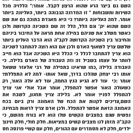
השם גם ביצר הרע שהוא הרצון לקבל. אומר:" הללויה מכל
ספר הזוהר – ויקרא
השירות ותשבוחות " זו המדרגה הגבוהה ביותר, העליונה ביותר
אומר. למה העליונה ביותר? כי היא מאגדת בתוכה גם את שם
ספר הזוהר הקדוש זוהר ויקרא השקפה
השם שהוא יק' וגם הלל, הלל זה שם השכינה הקדושה ולכן
ספר הזוהר הקדוש זוהר ויקרא מתקדמים
כאשר משלב את שניהם במילה אחת מראה על החיבור ביניהם
והחיבור בין השכינה הקדושה לקב"ה הוא הדבר העליון ביותר
זוהר צו מתחילים
שלשם צריך לשאוף האדם ולכן אם הוא רוצה להתחבר לשכינה
הוא צריך להתחבר לכלל כי הכלל היא השכינה אבל הוא חייב
זוהר צו מתקדמים
לוותר על עצמו בשביל זה וזה העבודה של האדם בלילה. כי
פרשת שמיני מתחילים
העבודה בלילה ,כמו שראינו בתפילה של רבי אלעזר ששאל
אותו רבי יצחק שהלכו בדרך, שאל אותו- למה לא התפללת?
פרשת שמיני מתקדמים
אומר :כי עוד לא הגיע הנץ החמה, עוד לא עלה האור, רק
ספר הזוהר פרשת תזריע למתחילים
כשעולה האור אפשר להתפלל, אומר אבל אולי אני צריך
להתפלל לפני? אומר לא. בלילה צריך תחנון, לשבח את
ספר הזוהר פרשת תזריע למתקדמים
השם,צריכים לקנות את הכח של האמונה ורק ביום בכח
האמונה הזאת אפשר להתפלל. ולכן אדם צריך לראות מבחינה
זוהר מצורע מתחילים
נפשית שגם במצבים הקשים שלו הוא לא בורח מהשם, כי
זוהר מצורע למתקדמים
הקב"ה מזמן לנו מצבים קשים במציאות. חלק חולי, חלק חינוך
ילדים, חלק לא מסתדרים עם ההורים, חלק עם קשיי פרנסה חס
זוהר אחרי מות למתחילים