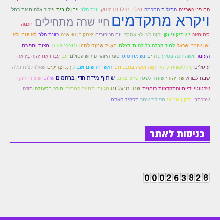
זוהר וילך מתקדמים
ואלה תולדות יצחק
ויזכור אלהים את רחל
הם פני השכינה
התגלות החכמה
וונת הלב
ויבן לו בית
ויקרא מתקדמים
חיי שרה מתחילים
חכמה
שידור חי
לא ינום ולא
סתימאה
י"ג תיקוני זקן
יְהוָה רֹעִי לֹא אֶחְסָר
יום הכיפורים
יצחק בן 40 שנה
כוונת הלב
ישן שומר ישראל
מוצאי שבת
למוד קבלה בלילה
ם' דצלם
מֵאָשֵׁר שְׁמֵנָה לַחְמוֹ
מצות וספירת
תגיות ונושאים
עִבְדוּ אֶת יְהוָה בְּיִרְאָה
העומר
משה הכה בסלע
נדרים
נשימת סוס
ספר הזוהר פירוש הסולם
עב
עיגולים
עֵת לַעֲשׂוֹת לַיהוָה
רְאֵה וַעֲשֵׂה בְּתַבְנִיתָם
רַנְּנוּ צַדִּיקִים
ראשי חדשים ושבת
שאלות צ"ח ומ"ה
אודות האתר
שיער צהוב
שיתוף מידת הדין ברחמים
שבח לבורא
שד יהודי
שוחד לשטן
שלום
שערות הזקן
שתי מרגליות
תורה
שרטוטי ידיים והתקדמות רוחנית
תגיות: תחיית המתים
תורה בסעודה
אודות אתר הזוהר היומי
שבכתב.
תיקון שביעי
תפקיד האדם
תפילת שחר
אודות בית מדרש הסולם
כניסות לאתר
ספר הזוהר
גדולי ישראל על הזוהר
אפליקציית ספר הזוהר הקדוש
הקדשות על דיסקים
תרומות