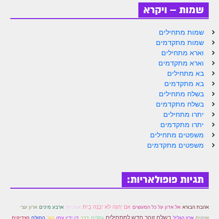
שמות – ויקרא
זוהר פנחס למתחילים
זוהר פנחס למתקדמים
שמות מתחילים
שמות מתקדמים
ספר הזוהר – דברים
וארא מתחילים
וארא מתקדמים
זוהר ואתחנן למתחילים
בא מתחילים
זוהר ואתחנן למתקדמים
בא מתקדמים
בשלח מתחילים
זוהר עקב מתחילים
בשלח מתקדמים
יתרו מתחילים
זוהר הקדוש עקב למתקדמים
יתרו מתקדמים
משפטים מתחילים
זהר שופטים מתחילים
משפטים מתקדמים
זהר שופטים מתקדמים
זוהר כי תצא מתחילים
תגיות פופולאריות:
זוהר כי תצא מתקדמים
אִם יְהוָה לֹא יִבְנֶה בַיִת
זוהר וילך השקפה
אהבת הבורא
אל אדון על כל המעשים
אנוכיות
ארבע מינים
ארון עצי
בשלח זוהר חדש למתחילים
שיטים
ארץ הגליל
גמלים
דבר
דן ידין עמו
הגר
הסולם
הצדיקים