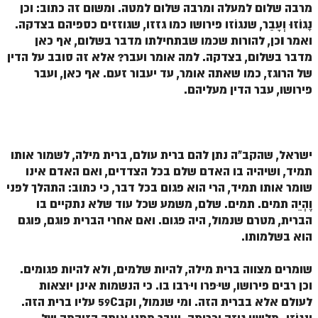
מרבה שלום למעלה ומרבה שלום למטה. ומשום זה כתוב: וכן
זוהר אחרי מות למתקדמים
נָגוֹזוּ וְעָבַר, שנגוֹזו פירושו כמו גזזו, שגוזזים כספיהם בצדקה.
ואמר
ו
כן, להורות שכמו שבתחילתו מדבר בשלום, אף כאן
הזוהר הקדוש – קדושים למתחילים
מדבר בשלום, בצדקה. למה אומר ועבר? אלא זה סובב על הדין
הזוהר הקדוש – קדושים למתקדמים
של הרוגז, כמו שאתה אומר, עד יעבור זעם. אף כאן, ועבר
פירושו, עבר הדין מעליהם.
ספר הזוהר אמור השקפה
ספר הזוהר אמור מתקדמים
הזוהר הקדוש פרשת בהר למתחילים
ישראל, שהקב"ה נתן להם ברית עולם, ברית מילה, לשמור אותו
תמיד, ושיהיה בו האדם שלם בכל הצדדים, ואם האדם אינו
הזוהר הקדוש פרשת בהר – מתקדמים
שומר אותו תמיד, הרי הוא פגום בכל דבר, כי כתוב: התהלך לפני
וֶהְיֵה תמים. תמים. שלם, משמע שכל עוד שלא נתקיים בו
זוהר בחוקותי למתחילים
הברית, מטרם שנמול, היה פגום. ואם אחרי הברית פוגם, פוגם
זוהר הקדוש בחוקותי למתקדמים
הוא בשלמותו.
ספר הזוהר – במדבר
שומרים מצווה ברית מילה, להיות שלמים, ולא להיות פגומים.
זוהר במדבר מתחילים
וכן רבים פירושו, שיִפרו ויִרבו בו. כי הנשמות אינן יוצאות
לעולם אלא בברית הזה. ומי שנמול, וקב59C עליו ברית הזה.
זוהר במדבר מתקדמים