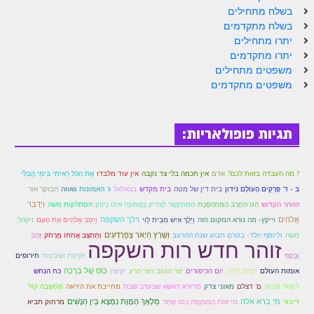
בשלח מתחילים
בשלח מתקדמים
יתרו מתחילים
יתרו מתקדמים
משפטים מתחילים
משפטים מתקדמים
תגיות פופולאריות:
אדם
אֶת הַכֹּל רָאִיתִי בִּימֵי הֶבְלִי
? מה העבדה בזאת לכם?
אין חכמה בלי צד נקבה
אין עוד מלבדו
בּ - ד' פְּרָקִים הָעוֹלָם נידון
בית דין של מטה
בית מקדש
בצאלאל
ג' האמונות
גאווה
הבוקר אור
וַיְדַבֵּר
הזוהר הקדוש
הַמִּתְּקָשֶׁר לַצַּדִּיק בָּאֱמוּנָה אֵינוֹ נִיזוֹק
הַט הַחֶרֶב הַמִּתְהַפֶּכֶת
הסתלקות משה
אֱלֹהִים
וילך השקפה
וַיֵּלֶךְ אִישׁ מִבֵּית לֵוִי
וַיַּסֵּב אֱלֹהִים אֶת הָעָם
ויקהל
וייקץ- מה נורא המקום הזה
משה
וְשָׁרַץ הַיְאֹר צְפַרְדְּעִים
וַתֵּתַצַּב אֲחֹתוֹ מֵרָחֹק
וליוסף יולד- בטרם תבוע שנת ההרעב
זָהָב
זוהר חדש רות השקפה
זקיפת אצבעות
וָכֶסֶף
חירופים
חצות לילה
כּוֹס שֶׁל בְּרָכָה
אומות העולם
יום הכיפורים
יצר הטוב ויצר הרע
יקיצה
כח הנחש
מַחְשָׁבָה קוֹל
לימוד פנימי
ם' דצלם
מאזני צדק
מדורא דאשא שבערב שבת
מחייבת את היראה
דִיבּוּר
מי ברא אלה
מִי זֹאת הַנִּשְׁקָפָה כְּמוֹ שָׁחַר
מַלְאָךְ הַמָּוֶת נִמְצָא בֵּין הַנָּשִׁים
מרחוק תביא