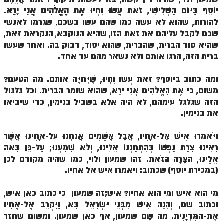
הזוהר הקדוש ויחי מתקדמים
יוֹסֵף בַּיּוֹם הַשְּׁלִישִׁי, זֹאת עֲשׂוּ וִחְיוּ
אֶת הָאֱלֹהִים אֲנִי יָרֵא
.
ספר הזוהר – שמות
להורות, שהוא לא עשה כמו שהם עשו בשכם, שגרמו לאנשי
שכם לקבל עליהם את זאת הזו, שהיא הנוקבא, הנקראת זאת,
הזוהר הקדוש שמות מתחילים
שהיא סוד הברית, שהברית, שהוא יסוד, דבוק בה. ואחר שעשו
ברית הזה, הרגו אותם ולא נשאר מהם עַד אחד.
הזוהר הקדוש שמות מתקדמים
הזוהר הקדוש וארא מתחילים
ומה כתוב ביוסף? זאת עֲשו וִחְיוּ, שֶׁיְּחַיֶּה אותם. מה הטעם?
משום, כי אֶת הָאֱלֹהִים אֲנִי יָרֵא, שהוא שומר הברית. וכל גלגול
הזוהר הקדוש וארא מתקדמים
הזה שגלגל עימהם, לא היה אלא בשביל בנימין, כדי שיביאו
הזוהר הקדוש בא מתחילים
את בנימין.
הזוהר הקדוש בא מתקדמים
וַיֹּאמרוּ אִישׁ אֶל-אָחִיו, אֲבָל אֲשֵׁמִים אֲנַחְנוּ עַל-אָחִינוּ אֲשֶׁר
רָאִינוּ צָרַת נַפְשׁוֹ בְּהִתְחַנְנוֹ אֵלֵינוּ, וְלֹא שָׁמָעְנוּ; עַל-כֵּן בָּאָה
הזוהר הקדוש בשלח מתחילים
אֵלֵינוּ, הַצָּרָה הַזֹּאת. זהו שמעון ולוי, כמו שהיה מקודם לכן
הזוהר הקדוש בשלח מתקדמים
(במכירת יוסף) שכתוב: ויאמרו איש אל אחיו.
הזוהר הקדוש יתרו מתחילים
מי הוא איש ומי הוא אחיו? איש;זה שמעון כי כתוב כאן איש,
הזוהר הקדוש יתרו מתקדמים
וכתוב שם, וְהִנֵּה אִישׁ מִבְּנֵי יִשְׂרָאֵל בָּא, וַיַּקְרֵב אֶל-אֶחָיו
אֶת-הַמִּדְיָנִית. מה שָם שמעון, אף כאן שמעון. ומשום שחזר
משפטים מתחילים