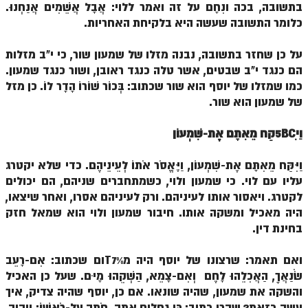
בתשובה, בכה ונִחָם על זה ואמר ללוי: אֲבָל אֲשֵׁמִים אֲנַחְנוּ.
כלומר התשובה שעשה היא בלקיחת האחריות.
הזוהר הקדוש משפטים מתקדמים
הזוהר הקדוש תרומה השקפה
על כן שחזר בתשובה, נבנה מזלו של שמעון שור, כי י"ב מזלות
הם כנגד י"ב שבטים, אשר טלה כנגד ראובן, ושור כנגד שמעון.
הזוהר הקדוש תרומה מתקדמים
כמו שמזלו של יוסף הוא שור שכתוב: בְּכוֹר שׁוֹרוֹ הָדָר לוֹ. כן מזל
הזוהר הקדוש ספרא דצניעותא
של שמעון הוא שור.
הזוהר הקדוש תצווה השקפה
וַי5BCִקַּח מֵאִתָּם אֶת-שִׁמְעוֹן
הזוהר הקדוש תצווה מתקדמים
וַיִּקַּח מֵאִתָּם אֶת-שִׁמְעוֹן, וַיֶּאֱסֹר אֹתוֹ לְעֵינֵיהֶם. כדי שלא יקטרג
ספר הזוהר הקדוש כי תשא השקפה
עליו עם לוי. כי שמעון ולוי, כשמתחברים שניהם, הם יכולים
לקטרג. ויאסור אותו לעיניהם. ורק לעיניהם אסרו, ואחר שיצאו,
ספר הזוהר הקדוש כי תשא מתקדמים
היה מאכיל ומשקה אותו. חיבור שמעון ולוי הוא שמאל חזק
בחינת דין.
ספר הזוהר הקדוש ויקהל השקפה
ספר הזוהר הקדוש ויקהל מתקדמים
ואם תאמר: שרצונו של יוסף היה מ%T7ום שכתוב: אִם-רָעֵב
שֹׂנַאֲךָ, הַאֲכִלֵהוּ לָחֶם וְאִם-צָמֵא, הַשְׁקֵהוּ מָיִם. שעל כן האכיל
ספר הזוהר הקדוש פיקודי מתחילים
והשקה את שמעון, שהיה שונאו. אם כן, יוסף שהיה צדיק, איך
ספר הזוהר הקדוש פיקודי מתקדמים
עשה כזאת? שהרי כתוב: כִּי גֶחָלִים אַתָּה, חֹתֶה עַל-רֹאשׁוֹ; וַיהוָה,