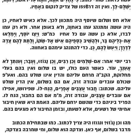
יְשַׁלֶּם-לָךְ. ואין זה דר59Bו של צדיק לנקום באֶחָיו.
ספר הזוהר – ויקרא
אלא חס ושלום שיוסף היה מתכוון לכך. אלא כאיש לאחיו, כן
ספר הזוהר הקדוש זוהר ויקרא השקפה
היה עושה ומתנהג עמו באחוָה, ולא באופן אחר. ולא רק עמו
ספר הזוהר הקדוש זוהר ויקרא מתקדמים
לבדו, אלא כן עשה עם כל אחיו כמ"ש: וַיְצַו יוֹסֵף, וַיְמַלְאוּ
אֶת-כְּלֵיהֶם בָּר, וּלְהָשִׁיב כַּסְפֵּיהֶם אִישׁ אֶל-שַׂקּוֹ, וְלָתֵת לָהֶם צֵדָה
זוהר צו מתחילים
לַדָּרֶךְ; וַיַּעַשׂ לָהֶם, כֵּן. כדי להתנהג עימהם באחווה.
זוהר צו מתקדמים
רבי יוסי אמר: אִם-שְׁלֵמִים וְכֵן רַבִּים, וְכֵן נָגוֹזּוּ, וְעָבָר; וְעִנִּתִךְ לֹא
פרשת שמיני מתחילים
אֲעַנֵּךְ, עוֹד. כאשר העם כולו, יש בו שלום ואין בהם בעלי
מחלוקת, הקב"ה מרחם עליהם והדין אינו שולט בהם. ואע"פ
פרשת שמיני מתקדמים
שכולם עובדים עבודה זרה, אם הם בשלום, אין הדין שולט
ספר הזוהר פרשת תזריע למתחילים
עליהם. שכתוב: חֲבוּר עֲצַבִּים אֶפְרָיִם, הַנַּח-לוֹ. שפירושו, אפילו
אם עובדים עֲצָבִּים, עבודה זרה, מ"מ אם הם בחבור, הנח לו.
ספר הזוהר פרשת תזריע למתקדמים
הפריד ביניהם כדי שהשם ירחם עליהם. האמת היא שאין חיבור
זוהר מצורע מתחילים
אמיתי של רשעים, אלא לשעתו, ובזמן החיבור לא פוגעים בהם.
זוהר מצורע למתקדמים
מהו וכן נָגׂזוּ? ונגוזו היה צריך לכתוב. כמו שבתחילת הכתוב
מדבר בשלום, אף כאן. וצדקה הוא שלום, ומי שמרבה בצדקה,
זוהר אחרי מות למתחילים