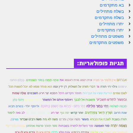
לאתר הבית
בא מתקדמים
בשלח מתחילים
הרב אדם סיני
בשלח מתקדמים
יתרו מתחילים
לבלוג הרב
יתרו מתקדמים
לאתר ספר הרב
משפטים מתחילים
משפטים מתקדמים
לדף היומי בתע"ס
הזמן סט זוהר
תגיות פופולאריות:
הזמן סט זוהר
ספרים להורדה
אברהם
אין ללמד גוי תורה
אית רוגזא ואית ראוגזא
את
אַתָּה תֶּחֱזֶה בְּסוֹד הַשְּׂפָתַיִם.
בְּכֻלָּם הִתנה
עימהם
גילוי רזי תורה
גר
דברי תורה על השולחן
דן ידין עמו
הוא פוחד שמא לא יוכל לעשות הכל
מנוע חיפוש בכתבי בעל הסולם
לשם שמים
הודעת עשיו על הברכות
הזוהר הקדוש
היכל
הסבא יצר הרע
השבטים
וְאֵלֶּה שְׁמוֹת
ובעשור לחודש השביעי
והשבות אל לבבך
ויאסוף אותם אל המשמר
וידבר אלקים
וַיהוָה נָתַן
חנות ספרים
וַיְהִי בַּחֲצִי הַלַּיְלָה
וַיְהִי הַיּוֹם - וַיָּבוֹא גַם הַשָּׂטָן בְּתוֹכָם.
חָכְמָה לִשְׁלֹמֹה
וליוסף יולד- בטרם תבוע
ושָׁרַץ הַיְאֹר צְפַרְדְּעִים.
שנת הרעב
זוהר קדוש
יפה נוף
יצר רע
כֹּל הַנְּשָׁמָה תְּהַלֵּל יָהּ
לב גאה
לימוד
תורה בשבת
לשבח את הבורא
מעשר
מֹשֶׁה אַהֲרֹן וּמִרְיָם
משה לא מת
משה רבינו שבדור
נשיקין
נָשְׁמָה יִתְרָה
סוד האמונה
סוד העליות לתורה בשבתות
ספר הזוהר פרשת ואתחנן
עבודת המידות
פסח
כאמצעי ולא מטרה
עין עליונה
עמידה בניסיון
עצם הלוז
צדיק ורע לו
צדיק ורע לו ע"פ