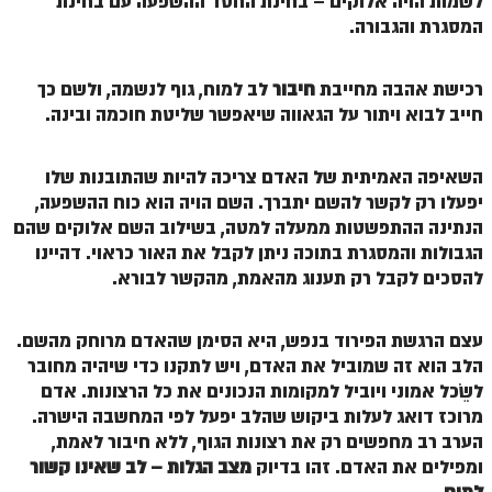
לשמות הויה אלוקים – בחינת החסד ההשפעה עם בחינת
הזוהר הקדוש ויחי מתקדמים
המסגרת והגבורה.
ספר הזוהר – שמות
הזוהר הקדוש שמות מתחילים
רכישת אהבה מחייבת
חיבור
לב למוח, גוף לנשמה, ולשם כך
חייב לבוא ויתור על הגאווה שיאפשר שליטת חוכמה ובינה.
הזוהר הקדוש שמות מתקדמים
הזוהר הקדוש וארא מתחילים
השאיפה האמיתית של האדם צריכה להיות שהתובנות שלו
יפעלו רק לקשר להשם יתברך. השם הויה הוא כוח ההשפעה,
הזוהר הקדוש וארא מתקדמים
הנתינה ההתפשטות ממעלה למטה, בשילוב השם אלוקים שהם
הזוהר הקדוש בא מתחילים
הגבולות והמסגרת בתוכה ניתן לקבל את האור כראוי. דהיינו
להסכים לקבל רק תענוג מהאמת, מהקשר לבורא.
הזוהר הקדוש בא מתקדמים
הזוהר הקדוש בשלח מתחילים
עצם הרגשת הפירוד בנפש, היא הסימן שהאדם מרוחק מהשם.
הלב הוא זה שמוביל את האדם, ויש לתקנו כדי שיהיה מחובר
הזוהר הקדוש בשלח מתקדמים
לשֵֹכל אמוני ויוביל למקומות הנכונים את כל הרצונות. אדם
הזוהר הקדוש יתרו מתחילים
מרוכז דואג לעלות ביקוש שהלב יפעל לפי המחשבה הישרה.
הערב רב מחפשים רק את רצונות הגוף, ללא חיבור לאמת,
הזוהר הקדוש יתרו מתקדמים
ומפילים את האדם. זהו בדיוק
מצב הגלות – לב שאינו קשור
משפטים מתחילים