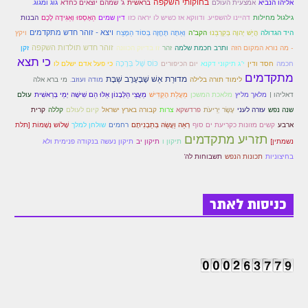
בחוקותי השקפה
אמצעית העולם
אליהו הנביא
בראשית
ג' שמהם יוצאים כחדא
גוג ומגוג.
זוהר פנחס למתחילים
הֵאָסְפוּ וְאַגִּידָה לָכֶם
הבנות
גילגול מחילות
דהיינו להשפיע. ודווקא אז כשיש לו יראה כזו
דין שמים
היד הגדולה
ויצא - זוהר חדש מתקדמים
הֲיֵשׁ יְהוָה בְּקִרְבֵּנוּ
הקב"ה
וְאַתָּה תֶּחֱזֶה בְּסוֹד הַמֶּצַח
ויקץ
זוהר פנחס למתקדמים
זוהר חדש תולדות השקפה
זקן
- מה נורא המקום הזה
ותרב חכמת שלמה
זהר
זו בדיוק הכוונה
כי תצא
ספר הזוהר – דברים
כּוֹס שֶׁל בְּרָכָה
חכמה
חסד ודין
י"ג תיקוני דקנא
יום הכיפורים
כי פעל אדם ישלם לו
מתקדמים
מדוּרַת אֵשׁ שֶׁבָּעֶרֶב שַׁבָּת
מי ברא אלה
לימוד תורה בלילה
מודה ועוזב.
זוהר ואתחנן למתחילים
דאליהו |
מלאך מליץ
מֵעֲצֵי הַלְּבָנוֹן אֵלּוּ הֵם שִׁישָׁה יְמֵי בְּרֵאשִׁית
מלאכת המשכן
מַעֲלַת הָקַדִּישׁ
עולם
פרדשקא
קבורה בארץ ישראל
קללה
שנה נפש
עזרה לעני
עֶשֶׂר יְרִיעֹת
צרות
קיום לעולם
קרית
זוהר ואתחנן למתקדמים
רְאֵה וַעֲשֵׂה בְּתַבְנִיתָם
שָׁלוֹש נְשָׁמוֹת [תלת
ארבע
קשים מזונות כקריעת ים סוף
רחמים
שולחן למלך
תזריע מתקדמים
זוהר עקב מתחילים
נשמתין]
תיקון ו
תיקון יב
תיקון נעשה בנקודה פנימית ולא
בחיצוניות
תכונות הנפש
תשבוחות לה'
זוהר הקדוש עקב למתקדמים
זהר שופטים מתחילים
כניסות לאתר
זהר שופטים מתקדמים
זוהר כי תצא מתחילים
זוהר כי תצא מתקדמים
זוהר וילך השקפה