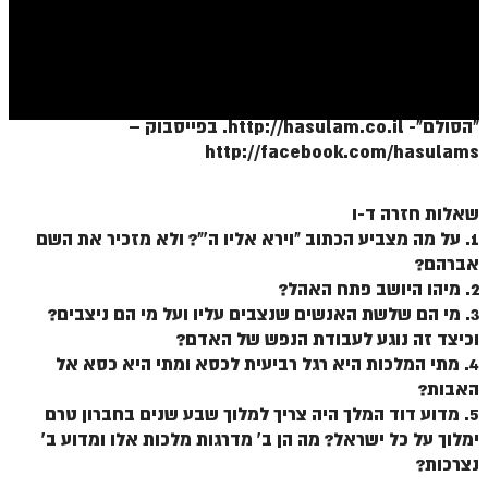
ספר הזוהר בראשית א' מתקדמים
ספר הזוהר בראשית ב' מתחילים
ספר הזוהר בראשית ב' מתקדמים
"הסולם"- http://hasulam.co.il. בפייסבוק –
ספר הזוהר נח מתחילים
http://facebook.com/hasulams
ספר הזוהר נח מתקדמים
שאלות חזרה ד-ו
ספר הזוהר לך לך מתחילים
1. על מה מצביע הכתוב "וירא אליו ה'"? ולא מזכיר את השם
ספר הזוהר לך לך מתקדמים
אברהם?
2. מיהו היושב פתח האהל?
ספר הזוהר וירא מתחילים
3. מי הם שלשת האנשים שנצבים עליו ועל מי הם ניצבים?
ספר הזוהר וירא מתקדמים
וכיצד זה נוגע לעבודת הנפש של האדם?
4. מתי המלכות היא רגל רביעית לכסא ומתי היא כסא אל
ספר הזוהר חיי שרה מתחילים
האבות?
5. מדוע דוד המלך היה צריך למלוך שבע שנים בחברון טרם
ספר הזוהר חיי שרה מתקדמים
ימלוך על כל ישראל? מה הן ב' מדרגות מלכות אלו ומדוע ב'
ספר הזוהר תולדות מתחילים
נצרכות?