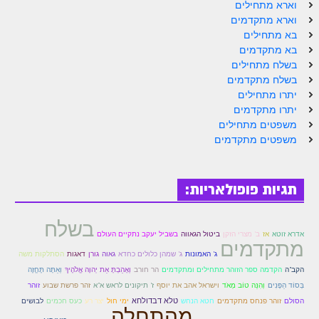
הזוהר הקדוש ויחי מתקדמים
וארא מתחילים
וארא מתקדמים
ספר הזוהר – שמות
בא מתחילים
בא מתקדמים
הזוהר הקדוש שמות מתחילים
בשלח מתחילים
בשלח מתקדמים
הזוהר הקדוש שמות מתקדמים
יתרו מתחילים
הזוהר הקדוש וארא מתחילים
יתרו מתקדמים
משפטים מתחילים
הזוהר הקדוש וארא מתקדמים
משפטים מתקדמים
הזוהר הקדוש בא מתחילים
הזוהר הקדוש בא מתקדמים
תגיות פופולאריות:
הזוהר הקדוש בשלח מתחילים
בשלח
אדרא זוטא
אז
ב' מצרי הזקן
ביטול הגאווה
בשביל יעקב נתקיים העולם
הזוהר הקדוש בשלח מתקדמים
מתקדמים
גאוה
ג' האמונות
ג' שמהן כלולים כחדא
גורן
דאגות
הסתלקות משה
הזוהר הקדוש יתרו מתחילים
וְאָהַבְתָּ אֵת יְהוָה אֱלֹהֶיךָ
וְאַתָּה תֶּחֱזֶה
הקב"ה
הקדמה ספר הזוהר מתחילים ומתקדמים
הר חורב
בְּסוֹד הַפָּנִים
וְהִנֵּה טוֹב מְאֹד
וישראל אהב את יוסף
ז' תיקונים לראש א"א
זהר פרשת שבוע
זוהר
הזוהר הקדוש יתרו מתקדמים
טלא דבדולחא
ימי חול
יצר רע
לבושים
הסולם
זוהר פנחס מתקדמים
חטא הנחש
כעס חכמים
מהתחלה
משפטים מתחילים